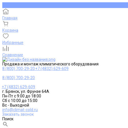
Главная
Корзина
Избранные
Сравнение
Продажа и монтаж климатического оборудования
8 (800) 700-29-20
+7 (4832) 629-609
8 (800) 700-29-20
+7 (4832) 629-609
г. Брянск, ул. Фрунзе 64А
Пн-Пт с 9:00 до 18:00
Сб с 10:00 до 15:00
Вс - Выходной
info@climat-cold.ru
Заказать звонок
Поиск