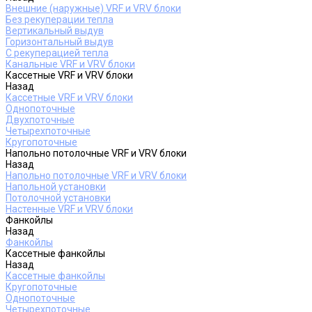
Внешние (наружные) VRF и VRV блоки
Без рекуперации тепла
Вертикальный выдув
Горизонтальный выдув
С рекуперацией тепла
Канальные VRF и VRV блоки
Кассетные VRF и VRV блоки
Назад
Кассетные VRF и VRV блоки
Однопоточные
Двухпоточные
Четырехпоточные
Кругопоточные
Напольно потолочные VRF и VRV блоки
Назад
Напольно потолочные VRF и VRV блоки
Напольной установки
Потолочной установки
Настенные VRF и VRV блоки
Фанкойлы
Назад
Фанкойлы
Кассетные фанкойлы
Назад
Кассетные фанкойлы
Кругопоточные
Однопоточные
Четырехпоточные