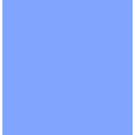
Однопоточные
Двухпоточные
Четырехпоточные
Кругопоточные
Напольно потолочные VRF и VRV блоки
Напольной установки
Потолочной установки
Настенные VRF и VRV блоки
Фанкойлы
Кассетные фанкойлы
Кругопоточные
Однопоточные
Четырехпоточные
Канальные фанкойлы
Вертикальный монтаж
Горизонтальный монтаж
Напольно потолочные фанкойлы
Настенный монтаж
Потолочной монтаж
Универсальный монтаж
Настенные фанкойлы
Чиллер
Компрессорно-конденсаторные блоки
Вентиляция
Приточные установки
С водяным калорифером
С электрическим калорифером
Приточно-вытяжные установки