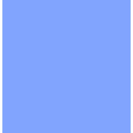
С рекуператором
Для бассейнов
Вытяжные установки
Бытовые приточные установки
Аксессуары
Wi-Fi модули
Компрессоры
Монтажные комплекты
Пульты управления
Распределительные блоки
Фасадные решетки
Экраны-отражатели
Обогреватели
Тепловые завесы
Без обогрева
На воде
Электрические
О Компании
Новости
Статьи
Сертификаты
Политика конфиденциальности
Реквизиты
Услуги
Монтаж систем кондиционирования
Проектирование систем вентиляции и кондиционирования
Ремонт и сервисное обслуживание
Монтаж вентиляции