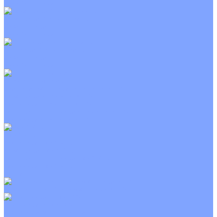
Неинверторные
Канальные кондиционеры
Инверторные
Неинверторные
Колонные кондиционеры
Инверторные
Неинверторные
VRF и VRV системы
Внешние (наружные) VRF и VRV блоки
Канальные VRF и VRV блоки
Кассетные VRF и VRV блоки
Напольно потолочные VRF и VRV блоки
Настенные VRF и VRV блоки
Фанкойлы
Кассетные фанкойлы
Канальные фанкойлы
Напольно потолочные фанкойлы
Настенные фанкойлы
Чиллер
Компрессорно-конденсаторные блоки
Приточные установки
С водяным калорифером