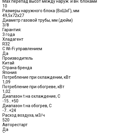
Max перепад высот между наруж. и вн. блоками
10
Размеры наружного блока (ВхШхГ), мм
49,5x72x27
Диаметр газовой трубы, мм (дюйм)
3/8
Гарантия:
3 года
Хладагент
R32
С Wi-Fi управлением
Да
Производитель
Китай
Страна бренда
Япония
Потребление при охлаждении, кВт
1,09
Потребление при обогреве, кВт
1,02
Диапазон t на охлаждение, С
-15…+50
Диапазон t на обогрев, С
-7…+24
Расход воздуха, м3/ч
520
Авторестарт
Да