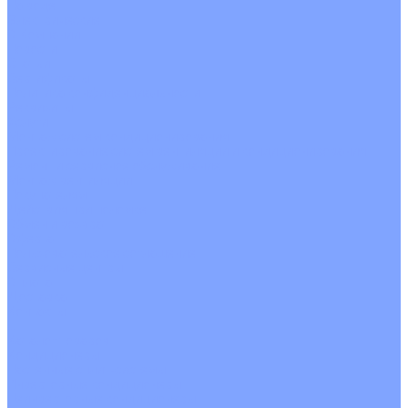
На воде
Электрические
О Компании
Новости
Статьи
Сертификаты
Политика конфиденциальности
Реквизиты
Услуги
Монтаж систем кондиционирования
Проектирование систем вентиляции и кондиционирования
Ремонт и сервисное обслуживание
Монтаж вентиляции
Покупателям
Действия при поломке
Обмен и возврат
Оферта
Пользовательское соглашение
Сервисные центры
Оплата
Доставка
Контакты
...
Каталог товаров
Кондиционеры
Настенные сплит-системы
Инверторные кондиционеры
Неинверторные кондиционеры