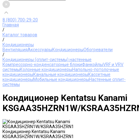
8 (800) 700-29-20
Главная
/
Каталог товаров
/
Кондиционеры
Вентиляция
Аксессуары
Кондиционеры
Обогреватели
/
Кондиционеры (сплит-системы) настенные
Компрессорно-конденсаторные блоки
Фанкойлы
VRF и VRV
системы
Колонные кондиционеры
Напольно-потолочные
кондиционеры
Канальные кондиционеры
Кассетные
кондиционеры
Мобильные кондиционеры
Настенные сплит-
системы
Кондиционер Kentatsu Kanami
KSGAA35HZRN1W/KSRAA35HZR
Кондиционер Kentatsu Kanami
KSGAA35HZRN1W/KSRAA35HZRN1