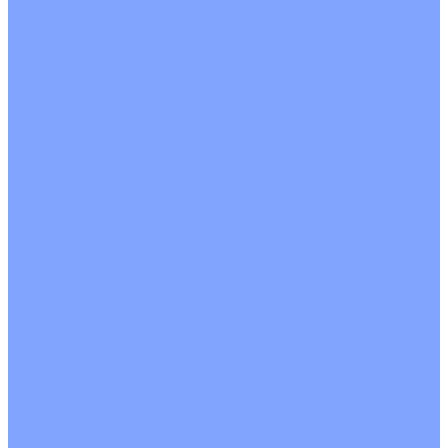
Кондиционеры с Wi-Fi управлением
Кондиционеры с сенсором движения
Цветные кондиционеры
Бежевый
Красный
Серебро
Черный
Кассетные кондиционеры
Инверторные
Неинверторные
Мобильные кондиционеры
Напольно-потолочные кондиционеры
Инверторные
Неинверторные
Канальные кондиционеры
Инверторные
Неинверторные
Колонные кондиционеры
Инверторные
Неинверторные
VRF и VRV системы
Внешние (наружные) VRF и VRV блоки
Без рекуперации тепла
Вертикальный выдув
Горизонтальный выдув
С рекуперацией тепла
Канальные VRF и VRV блоки
Кассетные VRF и VRV блоки