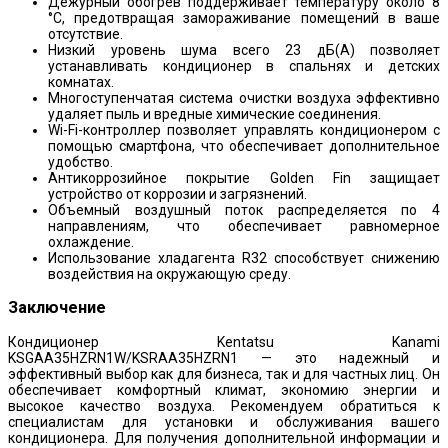
Дежурный обогрев поддерживает температуру около 8
°C, предотвращая замораживание помещений в ваше
отсутствие.
Низкий уровень шума всего 23 дБ(A) позволяет
устанавливать кондиционер в спальнях и детских
комнатах.
Многоступенчатая система очистки воздуха эффективно
удаляет пыль и вредные химические соединения.
Wi-Fi-контроллер позволяет управлять кондиционером с
помощью смартфона, что обеспечивает дополнительное
удобство.
Антикоррозийное покрытие Golden Fin защищает
устройство от коррозии и загрязнений.
Объемный воздушный поток распределяется по 4
направлениям, что обеспечивает равномерное
охлаждение.
Использование хладагента R32 способствует снижению
воздействия на окружающую среду.
Заключение
Кондиционер Kentatsu Kanami
KSGAA35HZRN1W/KSRAA35HZRN1 — это надежный и
эффективный выбор как для бизнеса, так и для частных лиц. Он
обеспечивает комфортный климат, экономию энергии и
высокое качество воздуха. Рекомендуем обратиться к
специалистам для установки и обслуживания вашего
кондиционера. Для получения дополнительной информации и