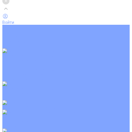
Войти
Каталог товаров
Кондиционеры
Вентиляция
Аксессуары
Обогреватели
Настенные сплит-системы
Инверторные кондиционеры
Неинверторные кондиционеры
Кондиционеры с Wi-Fi управлением
Кондиционеры с сенсором движения
Цветные кондиционеры
Кассетные кондиционеры
Инверторные
Неинверторные
Мобильные кондиционеры
Напольно-потолочные кондиционеры
Инверторные
Неинверторные