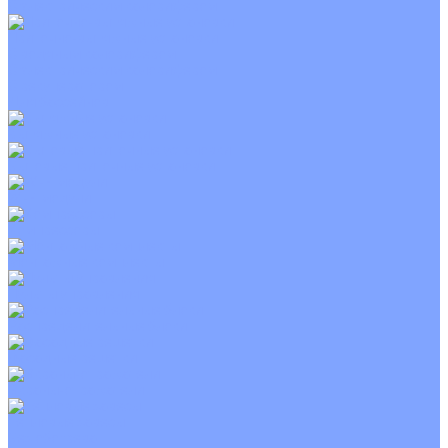
С электрическим калорифером
Приточно-вытяжные установки
С водяным калорифером
С электрическим калорифером
С рекуператором
Для бассейнов
Вытяжные установки
Бытовые приточные установки
Wi-Fi модули
Компрессоры
Монтажные комплекты
Пульты управления
Распределительные блоки
Фасадные решетки
Экраны-отражатели
Тепловые завесы
Без обогрева