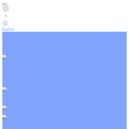
Войти
Каталог товаров
Кондиционеры
Вентиляция
Аксессуары
Обогреватели
Настенные сплит-системы
Инверторные кондиционеры
Неинверторные кондиционеры
Кондиционеры с Wi-Fi управлением
Кондиционеры с сенсором движения
Цветные кондиционеры
Кассетные кондиционеры
Инверторные
Неинверторные
Мобильные кондиционеры
Напольно-потолочные кондиционеры
Инверторные