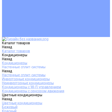
Покупателям
Действия при поломке
Обмен и возврат
Оферта
Пользовательское соглашение
Сервисные центры
Оплата
Доставка
Контакты
Каталог товаров
Назад
Каталог товаров
Кондиционеры
Назад
Кондиционеры
Настенные сплит-системы
Назад
Настенные сплит-системы
Инверторные кондиционеры
Неинверторные кондиционеры
Кондиционеры с Wi-Fi управлением
Кондиционеры с сенсором движения
Цветные кондиционеры
Назад
Цветные кондиционеры
Бежевый
Красный