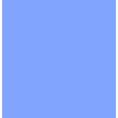
Цветные кондиционеры
Бежевый
Красный
Серебро
Черный
Кассетные кондиционеры
Инверторные
Неинверторные
Мобильные кондиционеры
Напольно-потолочные кондиционеры
Инверторные
Неинверторные
Канальные кондиционеры
Инверторные
Неинверторные
Колонные кондиционеры
Инверторные
Неинверторные
VRF и VRV системы
Внешние (наружные) VRF и VRV блоки
Без рекуперации тепла
Вертикальный выдув
Горизонтальный выдув
С рекуперацией тепла
Канальные VRF и VRV блоки
Кассетные VRF и VRV блоки
Однопоточные
Двухпоточные