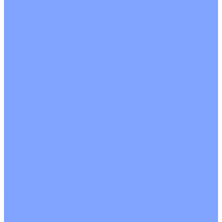
О Компании
Новости
Статьи
Сертификаты
Политика конфиденциальности
Реквизиты
Услуги
Монтаж систем кондиционирования
Проектирование систем вентиляции и кондиционирования
Ремонт и сервисное обслуживание
Монтаж вентиляции
Покупателям
Действия при поломке
Обмен и возврат
Оферта
Пользовательское соглашение
Сервисные центры
Оплата
Доставка
Контакты
...
Каталог товаров
Кондиционеры
Настенные сплит-системы
Инверторные кондиционеры
Неинверторные кондиционеры
Кондиционеры с Wi-Fi управлением
Кондиционеры с сенсором движения