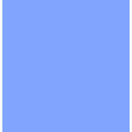
С водяным калорифером
С электрическим калорифером
С рекуператором
Для бассейнов
Вытяжные установки
Бытовые приточные установки
Аксессуары
Wi-Fi модули
Компрессоры
Монтажные комплекты
Пульты управления
Распределительные блоки
Фасадные решетки
Экраны-отражатели
Обогреватели
Тепловые завесы
Без обогрева
На воде
Электрические
О Компании
Новости
Статьи
Сертификаты
Политика конфиденциальности
Реквизиты
Услуги
Монтаж систем кондиционирования
Проектирование систем вентиляции и кондиционирования