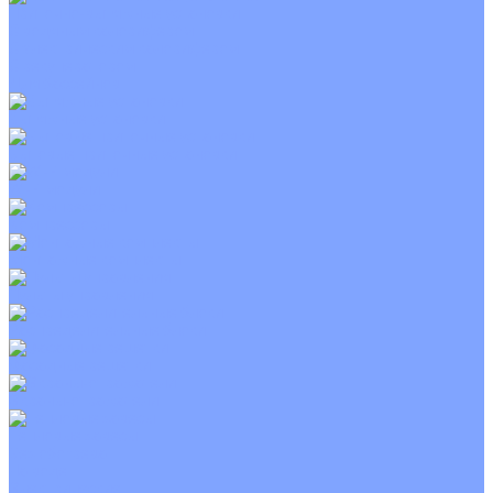
Приточно-вытяжные установки
С водяным калорифером
С электрическим калорифером
С рекуператором
Для бассейнов
Вытяжные установки
Бытовые приточные установки
Wi-Fi модули
Компрессоры
Монтажные комплекты
Пульты управления
Распределительные блоки
Фасадные решетки
Экраны-отражатели
Тепловые завесы
Без обогрева
На воде
Электрические