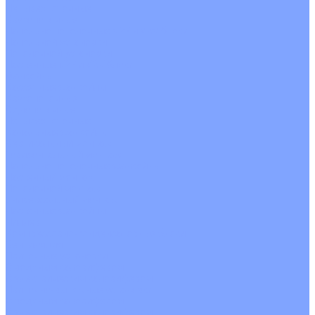
Четырехпоточные
Кругопоточные
Напольно потолочные VRF и VRV блоки
Напольной установки
Потолочной установки
Настенные VRF и VRV блоки
Фанкойлы
Кассетные фанкойлы
Кругопоточные
Однопоточные
Четырехпоточные
Канальные фанкойлы
Вертикальный монтаж
Горизонтальный монтаж
Напольно потолочные фанкойлы
Настенный монтаж
Потолочной монтаж
Универсальный монтаж
Настенные фанкойлы
Чиллер
Компрессорно-конденсаторные блоки
Вентиляция
Приточные установки
С водяным калорифером
С электрическим калорифером
Приточно-вытяжные установки
С водяным калорифером
С электрическим калорифером