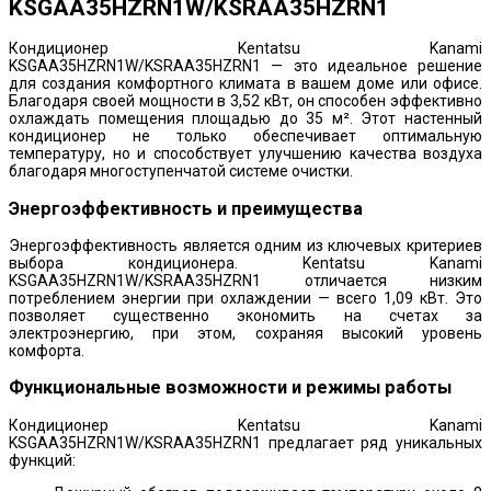
KSGAA35HZRN1W/KSRAA35HZRN1
Кондиционер Kentatsu Kanami
KSGAA35HZRN1W/KSRAA35HZRN1 — это идеальное решение
для создания комфортного климата в вашем доме или офисе.
Благодаря своей мощности в 3,52 кВт, он способен эффективно
охлаждать помещения площадью до 35 м². Этот настенный
кондиционер не только обеспечивает оптимальную
температуру, но и способствует улучшению качества воздуха
благодаря многоступенчатой системе очистки.
Энергоэффективность и преимущества
Энергоэффективность является одним из ключевых критериев
выбора кондиционера. Kentatsu Kanami
KSGAA35HZRN1W/KSRAA35HZRN1 отличается низким
потреблением энергии при охлаждении — всего 1,09 кВт. Это
позволяет существенно экономить на счетах за
электроэнергию, при этом, сохраняя высокий уровень
комфорта.
Функциональные возможности и режимы работы
Кондиционер Kentatsu Kanami
KSGAA35HZRN1W/KSRAA35HZRN1 предлагает ряд уникальных
функций: