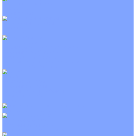
Канальные кондиционеры
Инверторные
Неинверторные
Колонные кондиционеры
Инверторные
Неинверторные
VRF и VRV системы
Внешние (наружные) VRF и VRV блоки
Канальные VRF и VRV блоки
Кассетные VRF и VRV блоки
Напольно потолочные VRF и VRV блоки
Настенные VRF и VRV блоки
Фанкойлы
Кассетные фанкойлы
Канальные фанкойлы
Напольно потолочные фанкойлы
Настенные фанкойлы
Чиллер
Компрессорно-конденсаторные блоки
Приточные установки
С водяным калорифером
С электрическим калорифером