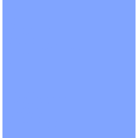
Цветные кондиционеры
Бежевый
Красный
Серебро
Черный
Кассетные кондиционеры
Инверторные
Неинверторные
Мобильные кондиционеры
Напольно-потолочные кондиционеры
Инверторные
Неинверторные
Канальные кондиционеры
Инверторные
Неинверторные
Колонные кондиционеры
Инверторные
Неинверторные
VRF и VRV системы
Внешние (наружные) VRF и VRV блоки
Без рекуперации тепла
Вертикальный выдув
Горизонтальный выдув
С рекуперацией тепла
Канальные VRF и VRV блоки
Кассетные VRF и VRV блоки
Однопоточные
Двухпоточные