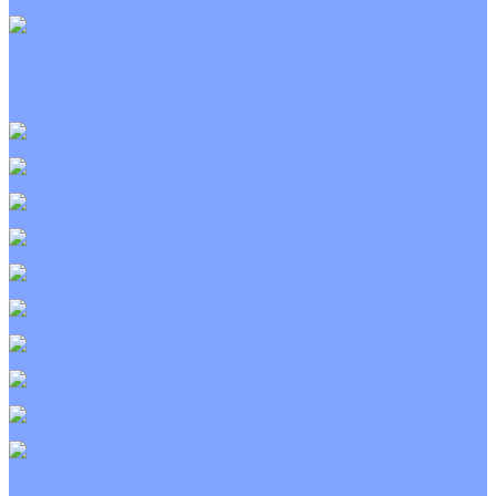
С электрическим калорифером
Приточно-вытяжные установки
С водяным калорифером
С электрическим калорифером
С рекуператором
Для бассейнов
Вытяжные установки
Бытовые приточные установки
Wi-Fi модули
Компрессоры
Монтажные комплекты
Пульты управления
Распределительные блоки
Фасадные решетки
Экраны-отражатели
Тепловые завесы
Без обогрева