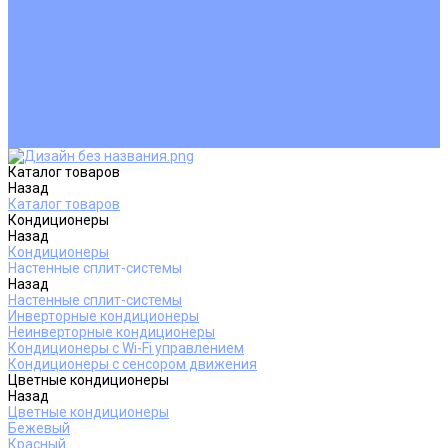
Покупателям
Действия при поломке
Обмен и возврат
Оферта
Пользовательское соглашение
Сервисные центры
Оплата
Доставка
Контакты
Каталог товаров
Назад
Каталог товаров
Кондиционеры
Назад
Кондиционеры
Настенные сплит-системы
Назад
Настенные сплит-системы
Инверторные кондиционеры
Неинверторные кондиционеры
Кондиционеры с Wi-Fi управлением
Кондиционеры с сенсором движения
Цветные кондиционеры
Назад
Цветные кондиционеры
Бежевый
Красный