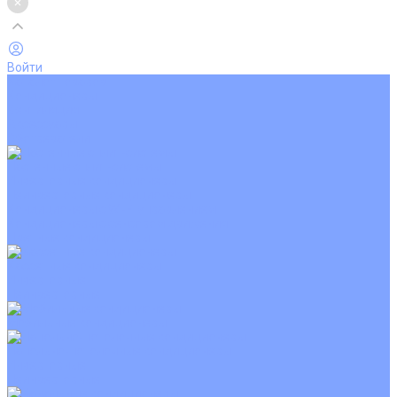
Войти
Каталог товаров
Кондиционеры
Вентиляция
Аксессуары
Обогреватели
Настенные сплит-системы
Инверторные кондиционеры
Неинверторные кондиционеры
Кондиционеры с Wi-Fi управлением
Кондиционеры с сенсором движения
Цветные кондиционеры
Кассетные кондиционеры
Инверторные
Неинверторные
Мобильные кондиционеры
Напольно-потолочные кондиционеры
Инверторные
Неинверторные