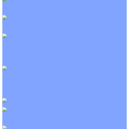
Канальные кондиционеры
Инверторные
Неинверторные
Колонные кондиционеры
Инверторные
Неинверторные
VRF и VRV системы
Внешние (наружные) VRF и VRV блоки
Канальные VRF и VRV блоки
Кассетные VRF и VRV блоки
Напольно потолочные VRF и VRV блоки
Настенные VRF и VRV блоки
Фанкойлы
Кассетные фанкойлы
Канальные фанкойлы
Напольно потолочные фанкойлы
Настенные фанкойлы
Чиллер
Компрессорно-конденсаторные блоки
Приточные установки
С водяным калорифером
С электрическим калорифером