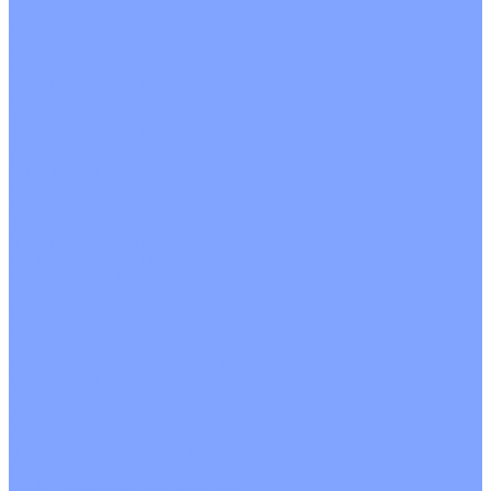
Четырехпоточные
Кругопоточные
Напольно потолочные VRF и VRV блоки
Напольной установки
Потолочной установки
Настенные VRF и VRV блоки
Фанкойлы
Кассетные фанкойлы
Кругопоточные
Однопоточные
Четырехпоточные
Канальные фанкойлы
Вертикальный монтаж
Горизонтальный монтаж
Напольно потолочные фанкойлы
Настенный монтаж
Потолочной монтаж
Универсальный монтаж
Настенные фанкойлы
Чиллер
Компрессорно-конденсаторные блоки
Вентиляция
Приточные установки
С водяным калорифером
С электрическим калорифером
Приточно-вытяжные установки
С водяным калорифером
С электрическим калорифером