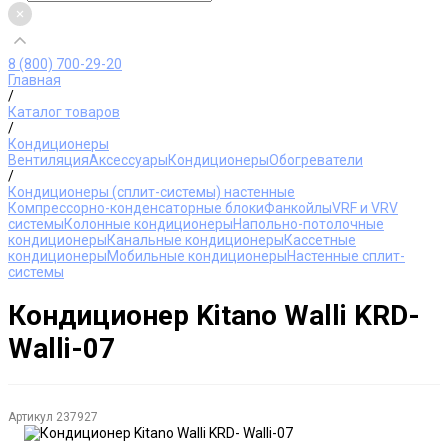
8 (800) 700-29-20
Главная
/
Каталог товаров
/
Кондиционеры
Вентиляция
Аксессуары
Кондиционеры
Обогреватели
/
Кондиционеры (сплит-системы) настенные
Компрессорно-конденсаторные блоки
Фанкойлы
VRF и VRV
системы
Колонные кондиционеры
Напольно-потолочные
кондиционеры
Канальные кондиционеры
Кассетные
кондиционеры
Мобильные кондиционеры
Настенные сплит-
системы
Кондиционер Kitano Walli KRD-
Walli-07
Артикул
237927