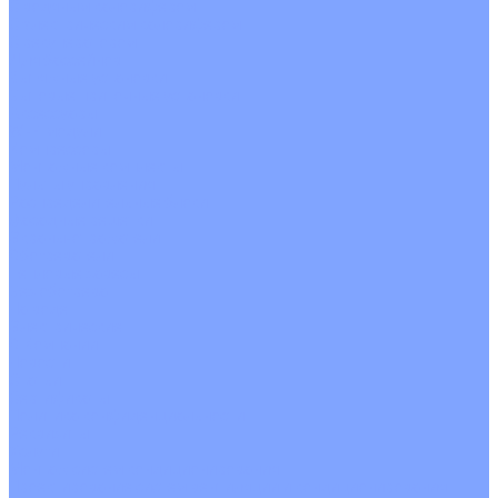
С водяным калорифером
С электрическим калорифером
С рекуператором
Для бассейнов
Вытяжные установки
Бытовые приточные установки
Аксессуары
Wi-Fi модули
Компрессоры
Монтажные комплекты
Пульты управления
Распределительные блоки
Фасадные решетки
Экраны-отражатели
Обогреватели
Тепловые завесы
Без обогрева
На воде
Электрические
О Компании
Новости
Статьи
Сертификаты
Политика конфиденциальности
Реквизиты
Услуги
Монтаж систем кондиционирования
Проектирование систем вентиляции и кондиционирования