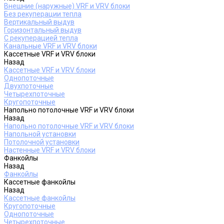
Внешние (наружные) VRF и VRV блоки
Без рекуперации тепла
Вертикальный выдув
Горизонтальный выдув
С рекуперацией тепла
Канальные VRF и VRV блоки
Кассетные VRF и VRV блоки
Назад
Кассетные VRF и VRV блоки
Однопоточные
Двухпоточные
Четырехпоточные
Кругопоточные
Напольно потолочные VRF и VRV блоки
Назад
Напольно потолочные VRF и VRV блоки
Напольной установки
Потолочной установки
Настенные VRF и VRV блоки
Фанкойлы
Назад
Фанкойлы
Кассетные фанкойлы
Назад
Кассетные фанкойлы
Кругопоточные
Однопоточные
Четырехпоточные