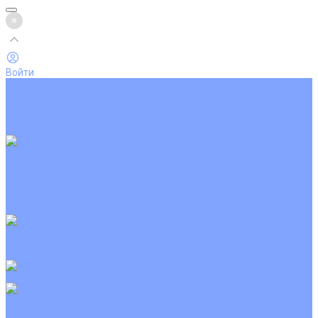
Войти
Каталог товаров
Кондиционеры
Вентиляция
Аксессуары
Обогреватели
Настенные сплит-системы
Инверторные кондиционеры
Неинверторные кондиционеры
Кондиционеры с Wi-Fi управлением
Кондиционеры с сенсором движения
Цветные кондиционеры
Кассетные кондиционеры
Инверторные
Неинверторные
Мобильные кондиционеры
Напольно-потолочные кондиционеры
Инверторные