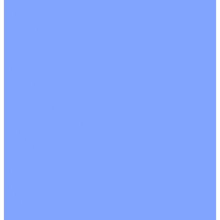
О Компании
Новости
Статьи
Сертификаты
Политика конфиденциальности
Реквизиты
Услуги
Монтаж систем кондиционирования
Проектирование систем вентиляции и кондиционирования
Ремонт и сервисное обслуживание
Монтаж вентиляции
Покупателям
Действия при поломке
Обмен и возврат
Оферта
Пользовательское соглашение
Сервисные центры
Оплата
Доставка
Контакты
...
Каталог товаров
Кондиционеры
Настенные сплит-системы
Инверторные кондиционеры
Неинверторные кондиционеры
Кондиционеры с Wi-Fi управлением
Кондиционеры с сенсором движения