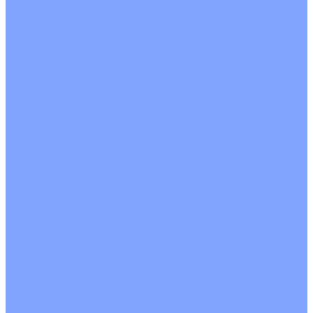
Кондиционеры с Wi-Fi управлением
Кондиционеры с сенсором движения
Цветные кондиционеры
Бежевый
Красный
Серебро
Черный
Кассетные кондиционеры
Инверторные
Неинверторные
Мобильные кондиционеры
Напольно-потолочные кондиционеры
Инверторные
Неинверторные
Канальные кондиционеры
Инверторные
Неинверторные
Колонные кондиционеры
Инверторные
Неинверторные
VRF и VRV системы
Внешние (наружные) VRF и VRV блоки
Без рекуперации тепла
Вертикальный выдув
Горизонтальный выдув
С рекуперацией тепла
Канальные VRF и VRV блоки
Кассетные VRF и VRV блоки