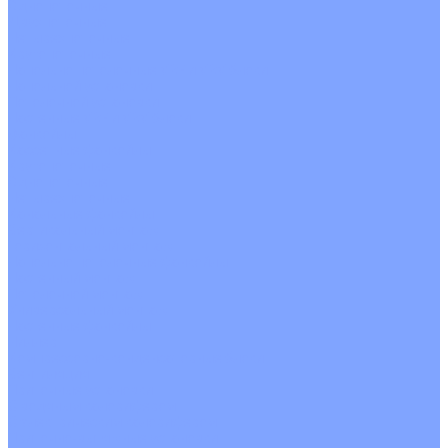
Однопоточные
Двухпоточные
Четырехпоточные
Кругопоточные
Напольно потолочные VRF и VRV блоки
Напольной установки
Потолочной установки
Настенные VRF и VRV блоки
Фанкойлы
Кассетные фанкойлы
Кругопоточные
Однопоточные
Четырехпоточные
Канальные фанкойлы
Вертикальный монтаж
Горизонтальный монтаж
Напольно потолочные фанкойлы
Настенный монтаж
Потолочной монтаж
Универсальный монтаж
Настенные фанкойлы
Чиллер
Компрессорно-конденсаторные блоки
Вентиляция
Приточные установки
С водяным калорифером
С электрическим калорифером
Приточно-вытяжные установки