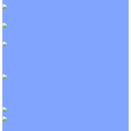
Неинверторные
Канальные кондиционеры
Инверторные
Неинверторные
Колонные кондиционеры
Инверторные
Неинверторные
VRF и VRV системы
Внешние (наружные) VRF и VRV блоки
Канальные VRF и VRV блоки
Кассетные VRF и VRV блоки
Напольно потолочные VRF и VRV блоки
Настенные VRF и VRV блоки
Фанкойлы
Кассетные фанкойлы
Канальные фанкойлы
Напольно потолочные фанкойлы
Настенные фанкойлы
Чиллер
Компрессорно-конденсаторные блоки
Приточные установки
С водяным калорифером