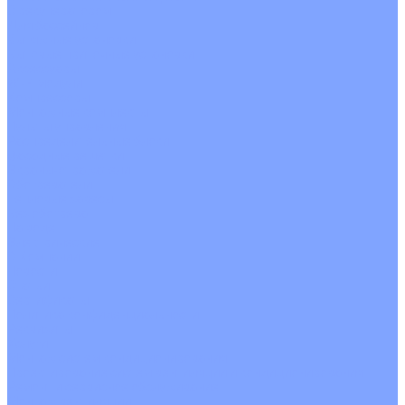
С рекуператором
Для бассейнов
Вытяжные установки
Бытовые приточные установки
Аксессуары
Wi-Fi модули
Компрессоры
Монтажные комплекты
Пульты управления
Распределительные блоки
Фасадные решетки
Экраны-отражатели
Обогреватели
Тепловые завесы
Без обогрева
На воде
Электрические
О Компании
Новости
Статьи
Сертификаты
Политика конфиденциальности
Реквизиты
Услуги
Монтаж систем кондиционирования
Проектирование систем вентиляции и кондиционирования
Ремонт и сервисное обслуживание
Монтаж вентиляции