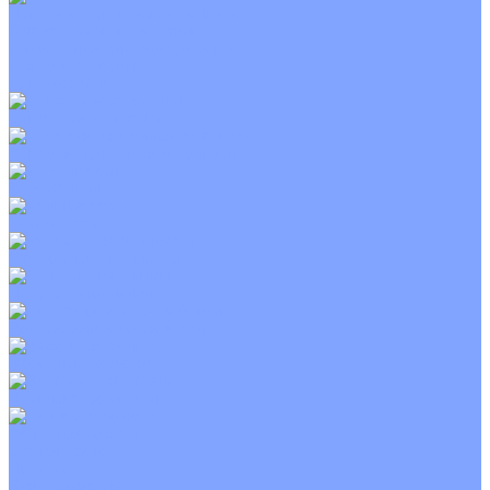
Приточно-вытяжные установки
С водяным калорифером
С электрическим калорифером
С рекуператором
Для бассейнов
Вытяжные установки
Бытовые приточные установки
Wi-Fi модули
Компрессоры
Монтажные комплекты
Пульты управления
Распределительные блоки
Фасадные решетки
Экраны-отражатели
Тепловые завесы
Без обогрева
На воде
Электрические