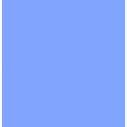
На воде
Электрические
О Компании
Новости
Статьи
Сертификаты
Политика конфиденциальности
Реквизиты
Услуги
Монтаж систем кондиционирования
Проектирование систем вентиляции и кондиционирования
Ремонт и сервисное обслуживание
Монтаж вентиляции
Покупателям
Действия при поломке
Обмен и возврат
Оферта
Пользовательское соглашение
Сервисные центры
Оплата
Доставка
Контакты
...
Каталог товаров
Кондиционеры
Настенные сплит-системы
Инверторные кондиционеры
Неинверторные кондиционеры