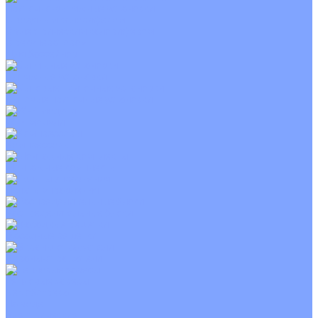
Приточно-вытяжные установки
С водяным калорифером
С электрическим калорифером
С рекуператором
Для бассейнов
Вытяжные установки
Бытовые приточные установки
Wi-Fi модули
Компрессоры
Монтажные комплекты
Пульты управления
Распределительные блоки
Фасадные решетки
Экраны-отражатели
Тепловые завесы
Без обогрева
На воде
Электрические