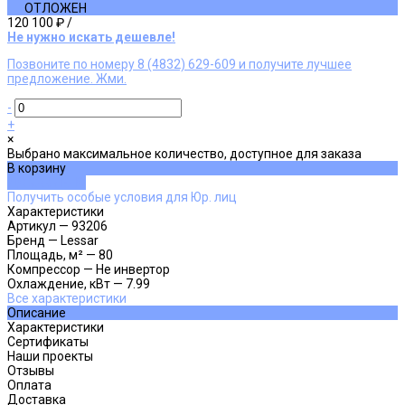
ОТЛОЖЕН
120 100 ₽
/
Не нужно искать дешевле!
Позвоните по номеру 8 (4832) 629-609 и получите лучшее
предложение. Жми.
-
+
×
Выбрано максимальное количество, доступное для заказа
В корзину
ДОБАВЛЕНО
Получить особые условия для Юр. лиц
Характеристики
Артикул
—
93206
Бренд
—
Lessar
Площадь, м²
—
80
Компрессор
—
Не инвертор
Охлаждение, кВт
—
7.99
Все характеристики
Описание
Характеристики
Сертификаты
Наши проекты
Отзывы
Оплата
Доставка