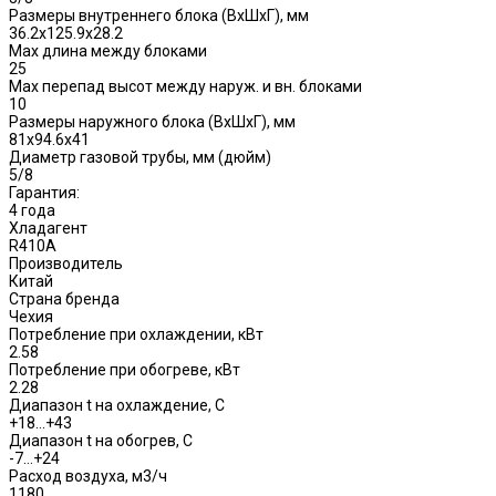
Размеры внутреннего блока (ВхШхГ), мм
36.2x125.9x28.2
Max длина между блоками
25
Max перепад высот между наруж. и вн. блоками
10
Размеры наружного блока (ВхШхГ), мм
81х94.6х41
Диаметр газовой трубы, мм (дюйм)
5/8
Гарантия:
4 года
Хладагент
R410A
Производитель
Китай
Страна бренда
Чеxия
Потребление при охлаждении, кВт
2.58
Потребление при обогреве, кВт
2.28
Диапазон t на охлаждение, С
+18…+43
Диапазон t на обогрев, С
-7…+24
Расход воздуха, м3/ч
1180