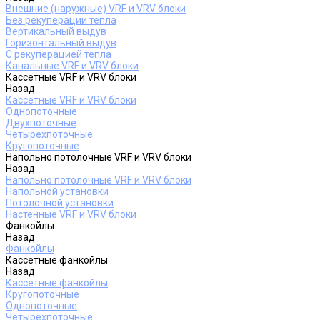
Внешние (наружные) VRF и VRV блоки
Без рекуперации тепла
Вертикальный выдув
Горизонтальный выдув
С рекуперацией тепла
Канальные VRF и VRV блоки
Кассетные VRF и VRV блоки
Назад
Кассетные VRF и VRV блоки
Однопоточные
Двухпоточные
Четырехпоточные
Кругопоточные
Напольно потолочные VRF и VRV блоки
Назад
Напольно потолочные VRF и VRV блоки
Напольной установки
Потолочной установки
Настенные VRF и VRV блоки
Фанкойлы
Назад
Фанкойлы
Кассетные фанкойлы
Назад
Кассетные фанкойлы
Кругопоточные
Однопоточные
Четырехпоточные