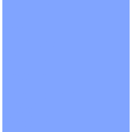
Цветные кондиционеры
Бежевый
Красный
Серебро
Черный
Кассетные кондиционеры
Инверторные
Неинверторные
Мобильные кондиционеры
Напольно-потолочные кондиционеры
Инверторные
Неинверторные
Канальные кондиционеры
Инверторные
Неинверторные
Колонные кондиционеры
Инверторные
Неинверторные
VRF и VRV системы
Внешние (наружные) VRF и VRV блоки
Без рекуперации тепла
Вертикальный выдув
Горизонтальный выдув
С рекуперацией тепла
Канальные VRF и VRV блоки
Кассетные VRF и VRV блоки
Однопоточные
Двухпоточные