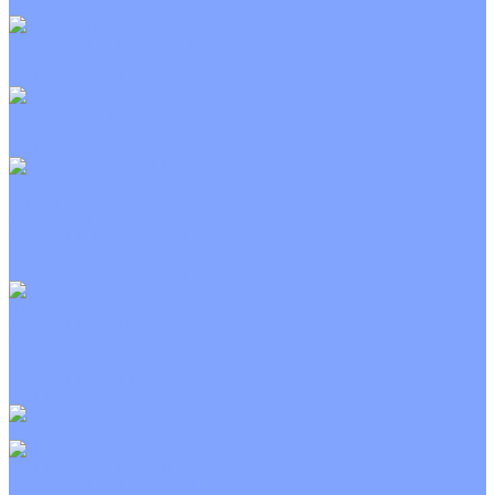
Неинверторные
Канальные кондиционеры
Инверторные
Неинверторные
Колонные кондиционеры
Инверторные
Неинверторные
VRF и VRV системы
Внешние (наружные) VRF и VRV блоки
Канальные VRF и VRV блоки
Кассетные VRF и VRV блоки
Напольно потолочные VRF и VRV блоки
Настенные VRF и VRV блоки
Фанкойлы
Кассетные фанкойлы
Канальные фанкойлы
Напольно потолочные фанкойлы
Настенные фанкойлы
Чиллер
Компрессорно-конденсаторные блоки
Приточные установки
С водяным калорифером