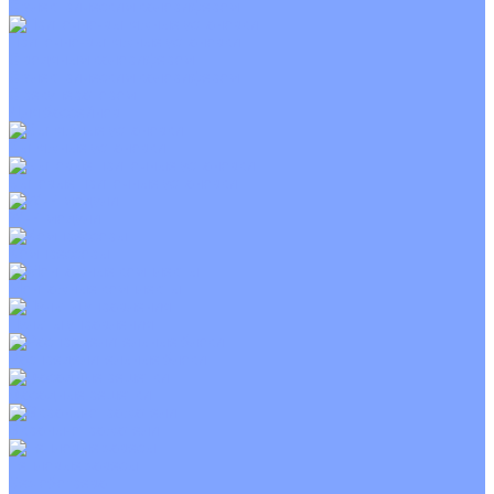
С электрическим калорифером
Приточно-вытяжные установки
С водяным калорифером
С электрическим калорифером
С рекуператором
Для бассейнов
Вытяжные установки
Бытовые приточные установки
Wi-Fi модули
Компрессоры
Монтажные комплекты
Пульты управления
Распределительные блоки
Фасадные решетки
Экраны-отражатели
Тепловые завесы
Без обогрева