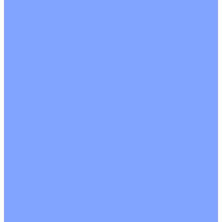
На воде
Электрические
О Компании
Новости
Статьи
Сертификаты
Политика конфиденциальности
Реквизиты
Услуги
Монтаж систем кондиционирования
Проектирование систем вентиляции и кондиционирования
Ремонт и сервисное обслуживание
Монтаж вентиляции
Покупателям
Действия при поломке
Обмен и возврат
Оферта
Пользовательское соглашение
Сервисные центры
Оплата
Доставка
Контакты
...
Каталог товаров
Кондиционеры
Настенные сплит-системы
Инверторные кондиционеры
Неинверторные кондиционеры