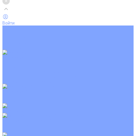
Войти
Каталог товаров
Кондиционеры
Вентиляция
Аксессуары
Обогреватели
Настенные сплит-системы
Инверторные кондиционеры
Неинверторные кондиционеры
Кондиционеры с Wi-Fi управлением
Кондиционеры с сенсором движения
Цветные кондиционеры
Кассетные кондиционеры
Инверторные
Неинверторные
Мобильные кондиционеры
Напольно-потолочные кондиционеры
Инверторные
Неинверторные