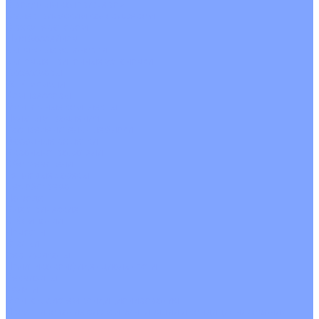
С водяным калорифером
С электрическим калорифером
С рекуператором
Для бассейнов
Вытяжные установки
Бытовые приточные установки
Аксессуары
Wi-Fi модули
Компрессоры
Монтажные комплекты
Пульты управления
Распределительные блоки
Фасадные решетки
Экраны-отражатели
Обогреватели
Тепловые завесы
Без обогрева
На воде
Электрические
О Компании
Новости
Статьи
Сертификаты
Политика конфиденциальности
Реквизиты
Услуги
Монтаж систем кондиционирования
Проектирование систем вентиляции и кондиционирования