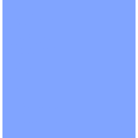
С рекуператором
Для бассейнов
Вытяжные установки
Бытовые приточные установки
Аксессуары
Wi-Fi модули
Компрессоры
Монтажные комплекты
Пульты управления
Распределительные блоки
Фасадные решетки
Экраны-отражатели
Обогреватели
Тепловые завесы
Без обогрева
На воде
Электрические
О Компании
Новости
Статьи
Сертификаты
Политика конфиденциальности
Реквизиты
Услуги
Монтаж систем кондиционирования
Проектирование систем вентиляции и кондиционирования
Ремонт и сервисное обслуживание
Монтаж вентиляции