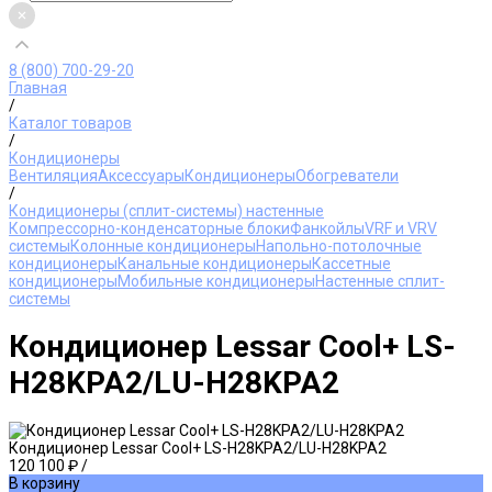
8 (800) 700-29-20
Главная
/
Каталог товаров
/
Кондиционеры
Вентиляция
Аксессуары
Кондиционеры
Обогреватели
/
Кондиционеры (сплит-системы) настенные
Компрессорно-конденсаторные блоки
Фанкойлы
VRF и VRV
системы
Колонные кондиционеры
Напольно-потолочные
кондиционеры
Канальные кондиционеры
Кассетные
кондиционеры
Мобильные кондиционеры
Настенные сплит-
системы
Кондиционер Lessar Cool+ LS-
H28KPA2/LU-H28KPA2
Кондиционер Lessar Cool+ LS-H28KPA2/LU-H28KPA2
120 100 ₽
/
В корзину