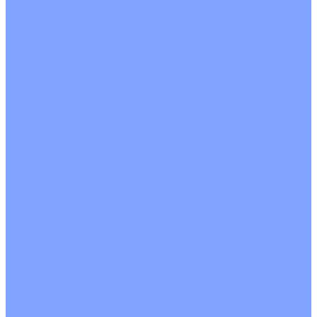
Кондиционеры с Wi-Fi управлением
Кондиционеры с сенсором движения
Цветные кондиционеры
Бежевый
Красный
Серебро
Черный
Кассетные кондиционеры
Инверторные
Неинверторные
Мобильные кондиционеры
Напольно-потолочные кондиционеры
Инверторные
Неинверторные
Канальные кондиционеры
Инверторные
Неинверторные
Колонные кондиционеры
Инверторные
Неинверторные
VRF и VRV системы
Внешние (наружные) VRF и VRV блоки
Без рекуперации тепла
Вертикальный выдув
Горизонтальный выдув
С рекуперацией тепла
Канальные VRF и VRV блоки
Кассетные VRF и VRV блоки