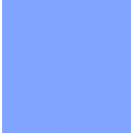
О Компании
Новости
Статьи
Сертификаты
Политика конфиденциальности
Реквизиты
Услуги
Монтаж систем кондиционирования
Проектирование систем вентиляции и кондиционирования
Ремонт и сервисное обслуживание
Монтаж вентиляции
Покупателям
Действия при поломке
Обмен и возврат
Оферта
Пользовательское соглашение
Сервисные центры
Оплата
Доставка
Контакты
...
Каталог товаров
Кондиционеры
Настенные сплит-системы
Инверторные кондиционеры
Неинверторные кондиционеры
Кондиционеры с Wi-Fi управлением
Кондиционеры с сенсором движения