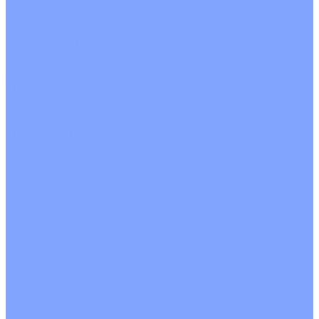
Четырехпоточные
Кругопоточные
Напольно потолочные VRF и VRV блоки
Напольной установки
Потолочной установки
Настенные VRF и VRV блоки
Фанкойлы
Кассетные фанкойлы
Кругопоточные
Однопоточные
Четырехпоточные
Канальные фанкойлы
Вертикальный монтаж
Горизонтальный монтаж
Напольно потолочные фанкойлы
Настенный монтаж
Потолочной монтаж
Универсальный монтаж
Настенные фанкойлы
Чиллер
Компрессорно-конденсаторные блоки
Вентиляция
Приточные установки
С водяным калорифером
С электрическим калорифером
Приточно-вытяжные установки
С водяным калорифером
С электрическим калорифером