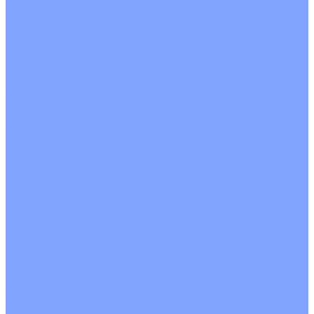
Однопоточные
Двухпоточные
Четырехпоточные
Кругопоточные
Напольно потолочные VRF и VRV блоки
Напольной установки
Потолочной установки
Настенные VRF и VRV блоки
Фанкойлы
Кассетные фанкойлы
Кругопоточные
Однопоточные
Четырехпоточные
Канальные фанкойлы
Вертикальный монтаж
Горизонтальный монтаж
Напольно потолочные фанкойлы
Настенный монтаж
Потолочной монтаж
Универсальный монтаж
Настенные фанкойлы
Чиллер
Компрессорно-конденсаторные блоки
Вентиляция
Приточные установки
С водяным калорифером
С электрическим калорифером
Приточно-вытяжные установки