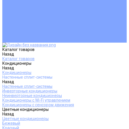
Покупателям
Действия при поломке
Обмен и возврат
Оферта
Пользовательское соглашение
Сервисные центры
Оплата
Доставка
Контакты
Каталог товаров
Назад
Каталог товаров
Кондиционеры
Назад
Кондиционеры
Настенные сплит-системы
Назад
Настенные сплит-системы
Инверторные кондиционеры
Неинверторные кондиционеры
Кондиционеры с Wi-Fi управлением
Кондиционеры с сенсором движения
Цветные кондиционеры
Назад
Цветные кондиционеры
Бежевый
Красный