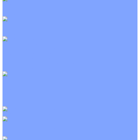
Канальные кондиционеры
Инверторные
Неинверторные
Колонные кондиционеры
Инверторные
Неинверторные
VRF и VRV системы
Внешние (наружные) VRF и VRV блоки
Канальные VRF и VRV блоки
Кассетные VRF и VRV блоки
Напольно потолочные VRF и VRV блоки
Настенные VRF и VRV блоки
Фанкойлы
Кассетные фанкойлы
Канальные фанкойлы
Напольно потолочные фанкойлы
Настенные фанкойлы
Чиллер
Компрессорно-конденсаторные блоки
Приточные установки
С водяным калорифером
С электрическим калорифером