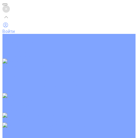
Войти
Каталог товаров
Кондиционеры
Вентиляция
Аксессуары
Обогреватели
Настенные сплит-системы
Инверторные кондиционеры
Неинверторные кондиционеры
Кондиционеры с Wi-Fi управлением
Кондиционеры с сенсором движения
Цветные кондиционеры
Кассетные кондиционеры
Инверторные
Неинверторные
Мобильные кондиционеры
Напольно-потолочные кондиционеры
Инверторные