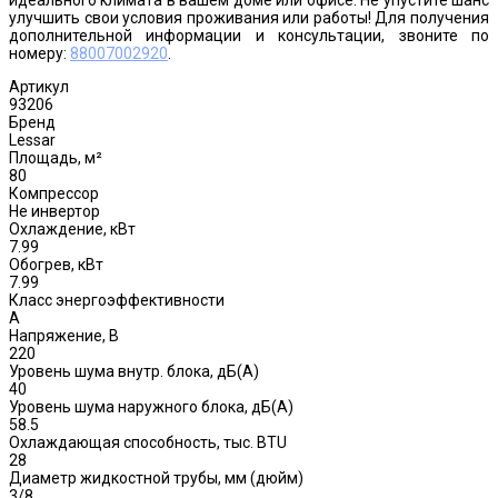
улучшить свои условия проживания или работы! Для получения
дополнительной информации и консультации, звоните по
номеру:
88007002920
.
Артикул
93206
Бренд
Lessar
Площадь, м²
80
Компрессор
Не инвертор
Охлаждение, кВт
7.99
Обогрев, кВт
7.99
Класс энергоэффективности
A
Напряжение, В
220
Уровень шума внутр. блока, дБ(А)
40
Уровень шума наружного блока, дБ(A)
58.5
Охлаждающая способность, тыс. BTU
28
Диаметр жидкостной трубы, мм (дюйм)
3/8