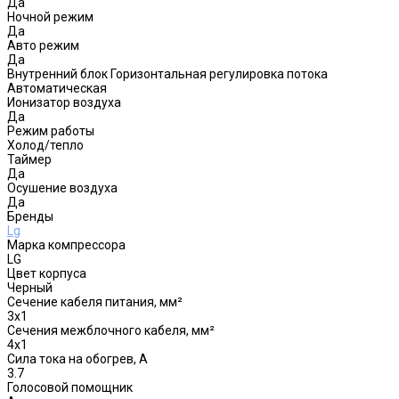
Да
Ночной режим
Да
Авто режим
Да
Внутренний блок Горизонтальная регулировка потока
Автоматическая
Ионизатор воздуха
Да
Режим работы
Холод/тепло
Таймер
Да
Осушение воздуха
Да
Бренды
Lg
Марка компрессора
LG
Цвет корпуса
Черный
Сечение кабеля питания, мм²
3x1
Сечения межблочного кабеля, мм²
4х1
Сила тока на обогрев, А
3.7
Голосовой помощник