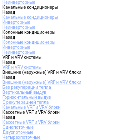
Неинверторные
Канальные кондиционеры
Назад
Канальные кондиционеры
Инверторные
Неинверторные
Колонные кондиционеры
Назад
Колонные кондиционеры
Инверторные
Неинверторные
VRF и VRV системы
Назад
VRF и VRV системы
Внешние (наружные) VRF и VRV блоки
Назад
Внешние (наружные) VRF и VRV блоки
Без рекуперации тепла
Вертикальный выдув
Горизонтальный выдув
С рекуперацией тепла
Канальные VRF и VRV блоки
Кассетные VRF и VRV блоки
Назад
Кассетные VRF и VRV блоки
Однопоточные
Двухпоточные
Четырехпоточные