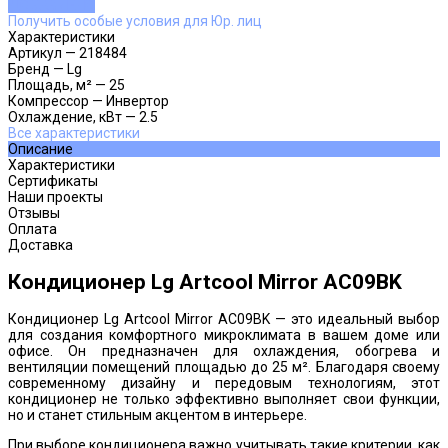
ДОБАВЛЕНО
Получить особые условия для Юр. лиц
Характеристики
Артикул
—
218484
Бренд
—
Lg
Площадь, м²
—
25
Компрессор
—
Инвертор
Охлаждение, кВт
—
2.5
Все характеристики
Описание
Характеристики
Сертификаты
Наши проекты
Отзывы
Оплата
Доставка
Кондиционер Lg Artcool Mirror AC09BK
Кондиционер Lg Artcool Mirror AC09BK — это идеальный выбор
для создания комфортного микроклимата в вашем доме или
офисе. Он предназначен для охлаждения, обогрева и
вентиляции помещений площадью до 25 м². Благодаря своему
современному дизайну и передовым технологиям, этот
кондиционер не только эффективно выполняет свои функции,
но и станет стильным акцентом в интерьере.
При выборе кондиционера важно учитывать такие критерии, как