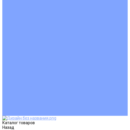
Обогреватели
Тепловые завесы
Без обогрева
На воде
Электрические
О Компании
Новости
Статьи
Сертификаты
Политика конфиденциальности
Реквизиты
Услуги
Монтаж систем кондиционирования
Проектирование систем вентиляции и кондиционирования
Ремонт и сервисное обслуживание
Монтаж вентиляции
Покупателям
Действия при поломке
Обмен и возврат
Оферта
Пользовательское соглашение
Сервисные центры
Оплата
Доставка
Контакты
Каталог товаров
Назад