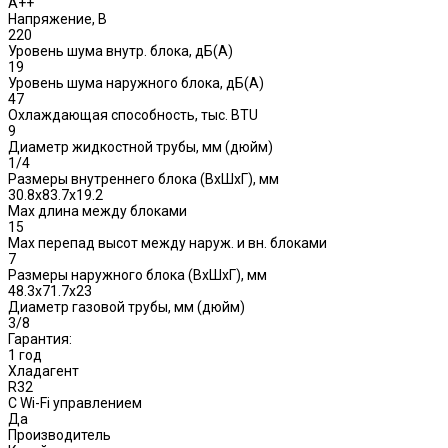
A++
Напряжение, В
220
Уровень шума внутр. блока, дБ(А)
19
Уровень шума наружного блока, дБ(A)
47
Охлаждающая способность, тыс. BTU
9
Диаметр жидкостной трубы, мм (дюйм)
1/4
Размеры внутреннего блока (ВхШхГ), мм
30.8x83.7x19.2
Max длина между блоками
15
Max перепад высот между наруж. и вн. блоками
7
Размеры наружного блока (ВхШхГ), мм
48.3x71.7x23
Диаметр газовой трубы, мм (дюйм)
3/8
Гарантия:
1 год
Хладагент
R32
С Wi-Fi управлением
Да
Производитель