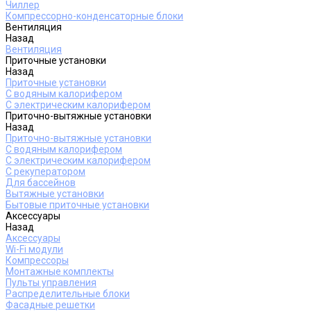
Чиллер
Компрессорно-конденсаторные блоки
Вентиляция
Назад
Вентиляция
Приточные установки
Назад
Приточные установки
С водяным калорифером
С электрическим калорифером
Приточно-вытяжные установки
Назад
Приточно-вытяжные установки
С водяным калорифером
С электрическим калорифером
С рекуператором
Для бассейнов
Вытяжные установки
Бытовые приточные установки
Аксессуары
Назад
Аксессуары
Wi-Fi модули
Компрессоры
Монтажные комплекты
Пульты управления
Распределительные блоки
Фасадные решетки