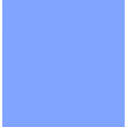
Вертикальный монтаж
Горизонтальный монтаж
Напольно потолочные фанкойлы
Настенный монтаж
Потолочной монтаж
Универсальный монтаж
Настенные фанкойлы
Чиллер
Компрессорно-конденсаторные блоки
Вентиляция
Приточные установки
С водяным калорифером
С электрическим калорифером
Приточно-вытяжные установки
С водяным калорифером
С электрическим калорифером
С рекуператором
Для бассейнов
Вытяжные установки
Бытовые приточные установки
Аксессуары
Wi-Fi модули
Компрессоры
Монтажные комплекты
Пульты управления
Распределительные блоки
Фасадные решетки
Экраны-отражатели