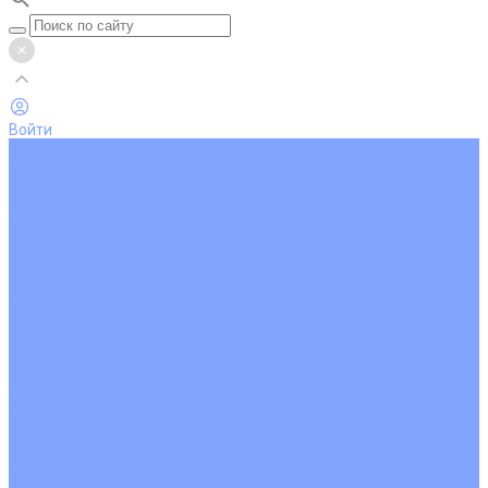
Войти
...
Каталог товаров
Кондиционеры
Настенные сплит-системы
Инверторные кондиционеры
Неинверторные кондиционеры
Кондиционеры с Wi-Fi управлением
Кондиционеры с сенсором движения
Цветные кондиционеры
Бежевый
Красный
Серебро
Черный
Кассетные кондиционеры
Инверторные
Неинверторные
Мобильные кондиционеры
Напольно-потолочные кондиционеры
Инверторные
Неинверторные