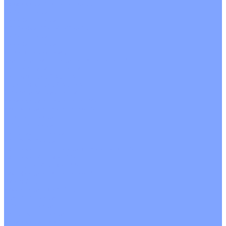
Канальные кондиционеры
Инверторные
Неинверторные
Колонные кондиционеры
Инверторные
Неинверторные
VRF и VRV системы
Внешние (наружные) VRF и VRV блоки
Без рекуперации тепла
Вертикальный выдув
Горизонтальный выдув
С рекуперацией тепла
Канальные VRF и VRV блоки
Кассетные VRF и VRV блоки
Однопоточные
Двухпоточные
Четырехпоточные
Кругопоточные
Напольно потолочные VRF и VRV блоки
Напольной установки
Потолочной установки
Настенные VRF и VRV блоки
Фанкойлы
Кассетные фанкойлы
Кругопоточные
Однопоточные
Четырехпоточные
Канальные фанкойлы