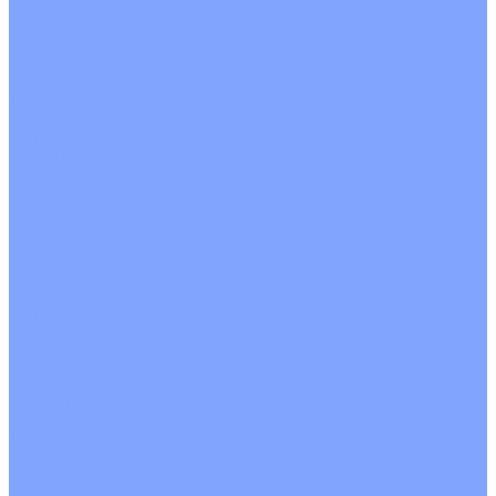
Цветные кондиционеры
Бежевый
Красный
Серебро
Черный
Кассетные кондиционеры
Инверторные
Неинверторные
Мобильные кондиционеры
Напольно-потолочные кондиционеры
Инверторные
Неинверторные
Канальные кондиционеры
Инверторные
Неинверторные
Колонные кондиционеры
Инверторные
Неинверторные
VRF и VRV системы
Внешние (наружные) VRF и VRV блоки
Без рекуперации тепла
Вертикальный выдув
Горизонтальный выдув
С рекуперацией тепла
Канальные VRF и VRV блоки
Кассетные VRF и VRV блоки
Однопоточные
Двухпоточные