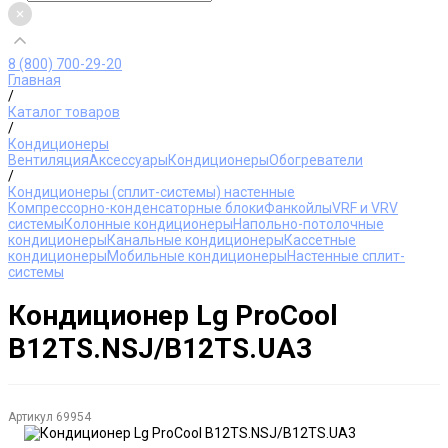
8 (800) 700-29-20
Главная
/
Каталог товаров
/
Кондиционеры
Вентиляция
Аксессуары
Кондиционеры
Обогреватели
/
Кондиционеры (сплит-системы) настенные
Компрессорно-конденсаторные блоки
Фанкойлы
VRF и VRV
системы
Колонные кондиционеры
Напольно-потолочные
кондиционеры
Канальные кондиционеры
Кассетные
кондиционеры
Мобильные кондиционеры
Настенные сплит-
системы
Кондиционер Lg ProCool
B12TS.NSJ/B12TS.UA3
Артикул
69954