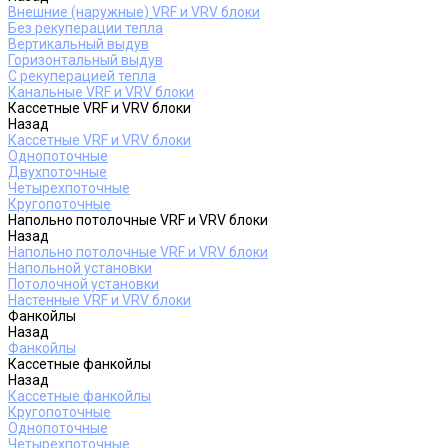
Внешние (наружные) VRF и VRV блоки
Без рекуперации тепла
Вертикальный выдув
Горизонтальный выдув
С рекуперацией тепла
Канальные VRF и VRV блоки
Кассетные VRF и VRV блоки
Назад
Кассетные VRF и VRV блоки
Однопоточные
Двухпоточные
Четырехпоточные
Кругопоточные
Напольно потолочные VRF и VRV блоки
Назад
Напольно потолочные VRF и VRV блоки
Напольной установки
Потолочной установки
Настенные VRF и VRV блоки
Фанкойлы
Назад
Фанкойлы
Кассетные фанкойлы
Назад
Кассетные фанкойлы
Кругопоточные
Однопоточные
Четырехпоточные