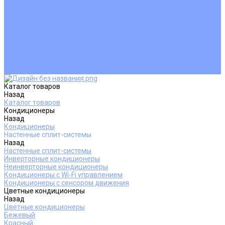
Покупателям
Действия при поломке
Обмен и возврат
Оферта
Пользовательское соглашение
Сервисные центры
Оплата
Доставка
Контакты
Каталог товаров
Назад
Каталог товаров
Кондиционеры
Назад
Кондиционеры
Настенные сплит-системы
Назад
Настенные сплит-системы
Инверторные кондиционеры
Неинверторные кондиционеры
Кондиционеры с Wi-Fi управлением
Кондиционеры с сенсором движения
Цветные кондиционеры
Назад
Цветные кондиционеры
Бежевый
Красный