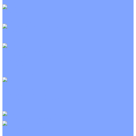
Неинверторные
Канальные кондиционеры
Инверторные
Неинверторные
Колонные кондиционеры
Инверторные
Неинверторные
VRF и VRV системы
Внешние (наружные) VRF и VRV блоки
Канальные VRF и VRV блоки
Кассетные VRF и VRV блоки
Напольно потолочные VRF и VRV блоки
Настенные VRF и VRV блоки
Фанкойлы
Кассетные фанкойлы
Канальные фанкойлы
Напольно потолочные фанкойлы
Настенные фанкойлы
Чиллер
Компрессорно-конденсаторные блоки
Приточные установки
С водяным калорифером