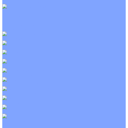
С электрическим калорифером
Приточно-вытяжные установки
С водяным калорифером
С электрическим калорифером
С рекуператором
Для бассейнов
Вытяжные установки
Бытовые приточные установки
Wi-Fi модули
Компрессоры
Монтажные комплекты
Пульты управления
Распределительные блоки
Фасадные решетки
Экраны-отражатели
Тепловые завесы
Без обогрева