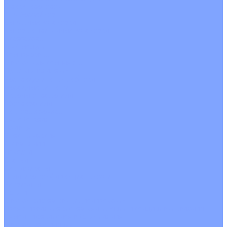
С рекуператором
Для бассейнов
Вытяжные установки
Бытовые приточные установки
Аксессуары
Wi-Fi модули
Компрессоры
Монтажные комплекты
Пульты управления
Распределительные блоки
Фасадные решетки
Экраны-отражатели
Обогреватели
Тепловые завесы
Без обогрева
На воде
Электрические
О Компании
Новости
Статьи
Сертификаты
Политика конфиденциальности
Реквизиты
Услуги
Монтаж систем кондиционирования
Проектирование систем вентиляции и кондиционирования
Ремонт и сервисное обслуживание
Монтаж вентиляции