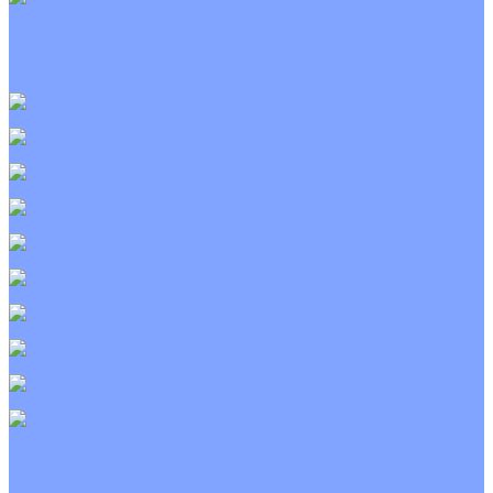
Приточно-вытяжные установки
С водяным калорифером
С электрическим калорифером
С рекуператором
Для бассейнов
Вытяжные установки
Бытовые приточные установки
Wi-Fi модули
Компрессоры
Монтажные комплекты
Пульты управления
Распределительные блоки
Фасадные решетки
Экраны-отражатели
Тепловые завесы
Без обогрева
На воде
Электрические