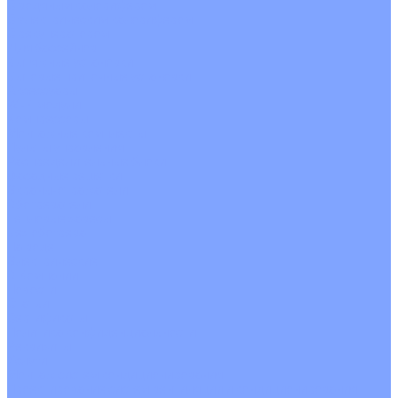
С водяным калорифером
С электрическим калорифером
С рекуператором
Для бассейнов
Вытяжные установки
Бытовые приточные установки
Аксессуары
Wi-Fi модули
Компрессоры
Монтажные комплекты
Пульты управления
Распределительные блоки
Фасадные решетки
Экраны-отражатели
Обогреватели
Тепловые завесы
Без обогрева
На воде
Электрические
О Компании
Новости
Статьи
Сертификаты
Политика конфиденциальности
Реквизиты
Услуги
Монтаж систем кондиционирования
Проектирование систем вентиляции и кондиционирования