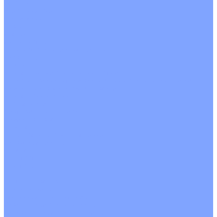
На воде
Электрические
О Компании
Новости
Статьи
Сертификаты
Политика конфиденциальности
Реквизиты
Услуги
Монтаж систем кондиционирования
Проектирование систем вентиляции и кондиционирования
Ремонт и сервисное обслуживание
Монтаж вентиляции
Покупателям
Действия при поломке
Обмен и возврат
Оферта
Пользовательское соглашение
Сервисные центры
Оплата
Доставка
Контакты
...
Каталог товаров
Кондиционеры
Настенные сплит-системы
Инверторные кондиционеры
Неинверторные кондиционеры