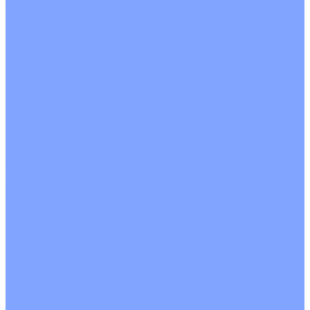
О Компании
Новости
Статьи
Сертификаты
Политика конфиденциальности
Реквизиты
Услуги
Монтаж систем кондиционирования
Проектирование систем вентиляции и кондиционирования
Ремонт и сервисное обслуживание
Монтаж вентиляции
Покупателям
Действия при поломке
Обмен и возврат
Оферта
Пользовательское соглашение
Сервисные центры
Оплата
Доставка
Контакты
...
Каталог товаров
Кондиционеры
Настенные сплит-системы
Инверторные кондиционеры
Неинверторные кондиционеры
Кондиционеры с Wi-Fi управлением
Кондиционеры с сенсором движения