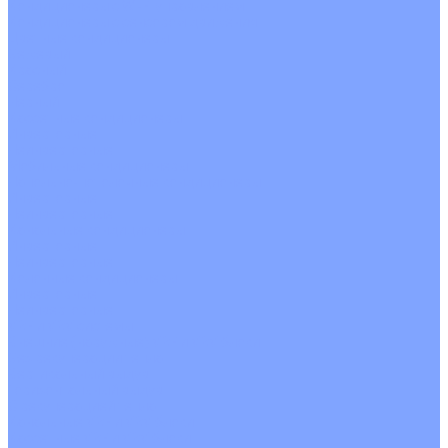
Кондиционеры с Wi-Fi управлением
Кондиционеры с сенсором движения
Цветные кондиционеры
Бежевый
Красный
Серебро
Черный
Кассетные кондиционеры
Инверторные
Неинверторные
Мобильные кондиционеры
Напольно-потолочные кондиционеры
Инверторные
Неинверторные
Канальные кондиционеры
Инверторные
Неинверторные
Колонные кондиционеры
Инверторные
Неинверторные
VRF и VRV системы
Внешние (наружные) VRF и VRV блоки
Без рекуперации тепла
Вертикальный выдув
Горизонтальный выдув
С рекуперацией тепла
Канальные VRF и VRV блоки
Кассетные VRF и VRV блоки