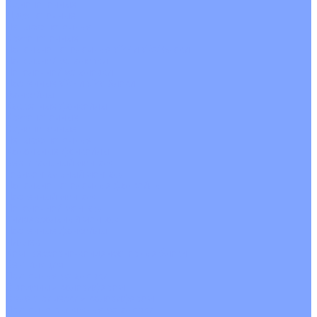
Однопоточные
Двухпоточные
Четырехпоточные
Кругопоточные
Напольно потолочные VRF и VRV блоки
Напольной установки
Потолочной установки
Настенные VRF и VRV блоки
Фанкойлы
Кассетные фанкойлы
Кругопоточные
Однопоточные
Четырехпоточные
Канальные фанкойлы
Вертикальный монтаж
Горизонтальный монтаж
Напольно потолочные фанкойлы
Настенный монтаж
Потолочной монтаж
Универсальный монтаж
Настенные фанкойлы
Чиллер
Компрессорно-конденсаторные блоки
Вентиляция
Приточные установки
С водяным калорифером
С электрическим калорифером
Приточно-вытяжные установки