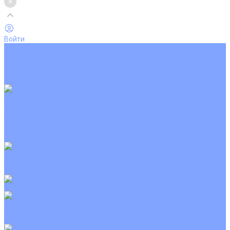
Войти
Каталог товаров
Кондиционеры
Вентиляция
Аксессуары
Обогреватели
Настенные сплит-системы
Инверторные кондиционеры
Неинверторные кондиционеры
Кондиционеры с Wi-Fi управлением
Кондиционеры с сенсором движения
Цветные кондиционеры
Кассетные кондиционеры
Инверторные
Неинверторные
Мобильные кондиционеры
Напольно-потолочные кондиционеры
Инверторные
Неинверторные