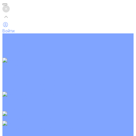
Войти
Каталог товаров
Кондиционеры
Вентиляция
Аксессуары
Обогреватели
Настенные сплит-системы
Инверторные кондиционеры
Неинверторные кондиционеры
Кондиционеры с Wi-Fi управлением
Кондиционеры с сенсором движения
Цветные кондиционеры
Кассетные кондиционеры
Инверторные
Неинверторные
Мобильные кондиционеры
Напольно-потолочные кондиционеры
Инверторные