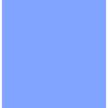
Четырехпоточные
Кругопоточные
Напольно потолочные VRF и VRV блоки
Напольной установки
Потолочной установки
Настенные VRF и VRV блоки
Фанкойлы
Кассетные фанкойлы
Кругопоточные
Однопоточные
Четырехпоточные
Канальные фанкойлы
Вертикальный монтаж
Горизонтальный монтаж
Напольно потолочные фанкойлы
Настенный монтаж
Потолочной монтаж
Универсальный монтаж
Настенные фанкойлы
Чиллер
Компрессорно-конденсаторные блоки
Вентиляция
Приточные установки
С водяным калорифером
С электрическим калорифером
Приточно-вытяжные установки
С водяным калорифером
С электрическим калорифером