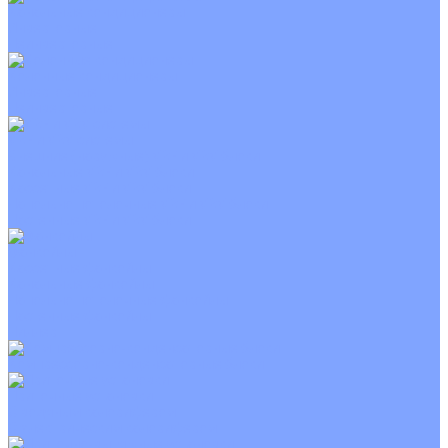
Канальные кондиционеры
Инверторные
Неинверторные
Колонные кондиционеры
Инверторные
Неинверторные
VRF и VRV системы
Внешние (наружные) VRF и VRV блоки
Канальные VRF и VRV блоки
Кассетные VRF и VRV блоки
Напольно потолочные VRF и VRV блоки
Настенные VRF и VRV блоки
Фанкойлы
Кассетные фанкойлы
Канальные фанкойлы
Напольно потолочные фанкойлы
Настенные фанкойлы
Чиллер
Компрессорно-конденсаторные блоки
Приточные установки
С водяным калорифером
С электрическим калорифером