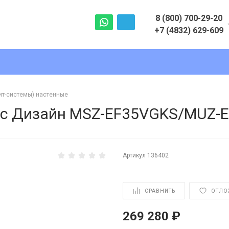
8 (800) 700-29-20
+7 (4832) 629-609
8 (800) 700-29-20
+7 (4832) 629-609
г. Брянск, ул. Фрунзе 64А
Пн-Пт с 9:00 до 18:00
ит-системы) настенные
Сб с 10:00 до 15:00
tric Дизайн MSZ-EF35VGKS/MUZ-
Вс - Выходной
info@climat-cold.ru
Артикул
136402
СРАВНИТЬ
ОТЛО
269 280 ₽