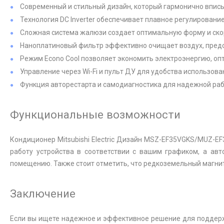
Современный и стильный дизайн, который гармонично вписы
Технология DC Inverter обеспечивает плавное регулировани
Сложная система жалюзи создает оптимальную форму и ско
Наноплатиновый фильтр эффективно очищает воздух, предо
Режим Econo Cool позволяет экономить электроэнергию, оп
Управление через Wi-Fi и пульт ДУ для удобства использова
Функция авторестарта и самодиагностика для надежной раб
Функциональные возможности
Кондиционер Mitsubishi Electric Дизайн MSZ-EF35VGKS/MUZ-E
работу устройства в соответствии с вашим графиком, а ав
помещению. Также стоит отметить, что редкоземельный магн
Заключение
Если вы ищете надежное и эффективное решение для поддержа