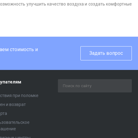
 возможность улучшить качество воздуха и создать комфортные
таем стоимость и
Задать вопрос
упателям
ствия при поломке
ен и возврат
рта
ьзовательское
лашение
висные центры