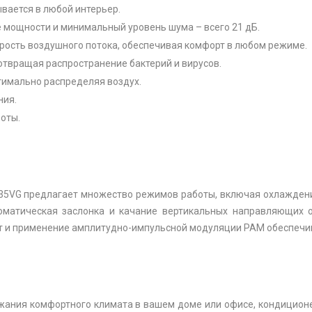
вается в любой интерьер.
е мощности и минимальный уровень шума – всего 21 дБ.
рость воздушного потока, обеспечивая комфорт в любом режиме.
твращая распространение бактерий и вирусов.
тимально распределяя воздух.
ния.
оты.
F35VG предлагает множество режимов работы, включая охлажден
томатическая заслонка и качание вертикальных направляющих
ит и применение амплитудно-импульсной модуляции PAM обеспечи
ния комфортного климата в вашем доме или офисе, кондиционер