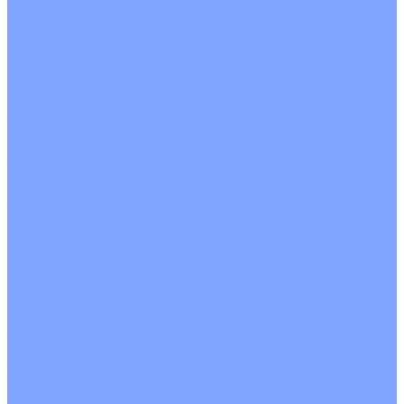
Однопоточные
Двухпоточные
Четырехпоточные
Кругопоточные
Напольно потолочные VRF и VRV блоки
Напольной установки
Потолочной установки
Настенные VRF и VRV блоки
Фанкойлы
Кассетные фанкойлы
Кругопоточные
Однопоточные
Четырехпоточные
Канальные фанкойлы
Вертикальный монтаж
Горизонтальный монтаж
Напольно потолочные фанкойлы
Настенный монтаж
Потолочной монтаж
Универсальный монтаж
Настенные фанкойлы
Чиллер
Компрессорно-конденсаторные блоки
Вентиляция
Приточные установки
С водяным калорифером
С электрическим калорифером
Приточно-вытяжные установки