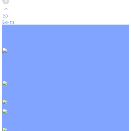
Войти
Каталог товаров
Кондиционеры
Вентиляция
Аксессуары
Обогреватели
Настенные сплит-системы
Инверторные кондиционеры
Неинверторные кондиционеры
Кондиционеры с Wi-Fi управлением
Кондиционеры с сенсором движения
Цветные кондиционеры
Кассетные кондиционеры
Инверторные
Неинверторные
Мобильные кондиционеры
Напольно-потолочные кондиционеры
Инверторные
Неинверторные