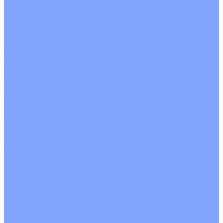
С водяным калорифером
С электрическим калорифером
С рекуператором
Для бассейнов
Вытяжные установки
Бытовые приточные установки
Аксессуары
Wi-Fi модули
Компрессоры
Монтажные комплекты
Пульты управления
Распределительные блоки
Фасадные решетки
Экраны-отражатели
Обогреватели
Тепловые завесы
Без обогрева
На воде
Электрические
О Компании
Новости
Статьи
Сертификаты
Политика конфиденциальности
Реквизиты
Услуги
Монтаж систем кондиционирования
Проектирование систем вентиляции и кондиционирования