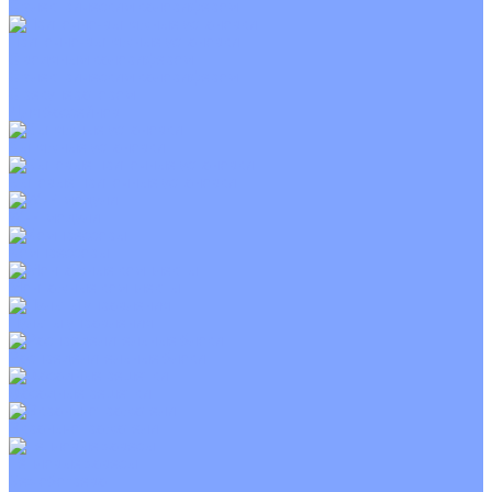
С электрическим калорифером
Приточно-вытяжные установки
С водяным калорифером
С электрическим калорифером
С рекуператором
Для бассейнов
Вытяжные установки
Бытовые приточные установки
Wi-Fi модули
Компрессоры
Монтажные комплекты
Пульты управления
Распределительные блоки
Фасадные решетки
Экраны-отражатели
Тепловые завесы
Без обогрева