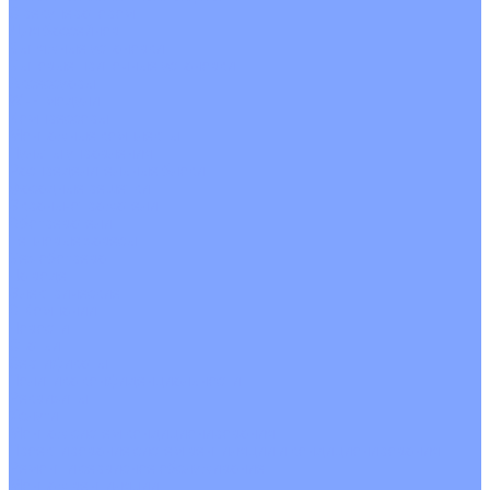
С рекуператором
Для бассейнов
Вытяжные установки
Бытовые приточные установки
Аксессуары
Wi-Fi модули
Компрессоры
Монтажные комплекты
Пульты управления
Распределительные блоки
Фасадные решетки
Экраны-отражатели
Обогреватели
Тепловые завесы
Без обогрева
На воде
Электрические
О Компании
Новости
Статьи
Сертификаты
Политика конфиденциальности
Реквизиты
Услуги
Монтаж систем кондиционирования
Проектирование систем вентиляции и кондиционирования
Ремонт и сервисное обслуживание
Монтаж вентиляции