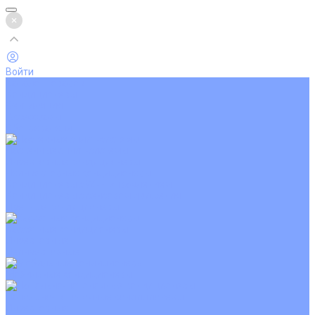
Войти
Каталог товаров
Кондиционеры
Вентиляция
Аксессуары
Обогреватели
Настенные сплит-системы
Инверторные кондиционеры
Неинверторные кондиционеры
Кондиционеры с Wi-Fi управлением
Кондиционеры с сенсором движения
Цветные кондиционеры
Кассетные кондиционеры
Инверторные
Неинверторные
Мобильные кондиционеры
Напольно-потолочные кондиционеры
Инверторные