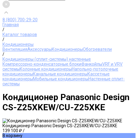
8 (800) 700-29-20
Главная
/
Каталог товаров
/
Кондиционеры
Вентиляция
Аксессуары
Кондиционеры
Обогреватели
/
Кондиционеры (сплит-системы) настенные
Компрессорно-конденсаторные блоки
Фанкойлы
VRF и VRV
системы
Колонные кондиционеры
Напольно-потолочные
кондиционеры
Канальные кондиционеры
Кассетные
кондиционеры
Мобильные кондиционеры
Настенные сплит-
системы
Кондиционер Panasonic Design
CS-Z25XKEW/CU-Z25XKE
Кондиционер Panasonic Design CS-Z25XKEW/CU-Z25XKE
139 100 ₽
/
В корзину