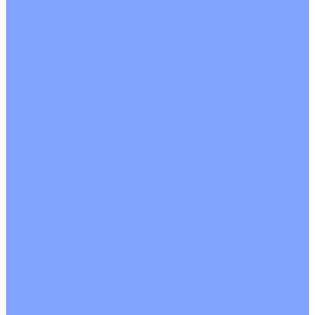
О Компании
Новости
Статьи
Сертификаты
Политика конфиденциальности
Реквизиты
Услуги
Монтаж систем кондиционирования
Проектирование систем вентиляции и кондиционирования
Ремонт и сервисное обслуживание
Монтаж вентиляции
Покупателям
Действия при поломке
Обмен и возврат
Оферта
Пользовательское соглашение
Сервисные центры
Оплата
Доставка
Контакты
...
Каталог товаров
Кондиционеры
Настенные сплит-системы
Инверторные кондиционеры
Неинверторные кондиционеры
Кондиционеры с Wi-Fi управлением
Кондиционеры с сенсором движения