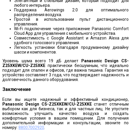
Элегантный и стильный дизайн, который подходит для
любого интерьера.
Поддержка Aerowings 2.0 для оптимального
распределения воздуха.
Простой в использовании пульт дистанционного
управления.
Wi-Fi подключение через приложение Panasonic Comfort
Cloud App для управления с мобильного устройства.
Совместимость с Google Assistant и Amazon Alexa для
удобного голосового управления.
Легкость установки благодаря продуманному дизайну
шасси и компонентов.
Уровень шума всего 19 дБ делает
Panasonic Design CS-
Z25XKEW/CU-Z25XKE
практически бесшумным, что идеально
подходит для спален и офисов, где важна тишина. Гарантия на
устройство составляет 3 года, что подтверждает надежность и
долговечность данного оборудования.
Заключение
Если вы ищете надежный и эффективный кондиционер,
Panasonic Design CS-Z25XKEW/CU-Z25XKE
станет отличным
выбором как для бизнеса, так и для частных лиц. Не упустите
возможность улучшить качество воздуха и создать
комфортные условия в вашем помещении. Для получения
дополнительной информации и консультации, звоните по
номеру:
88007002920
.