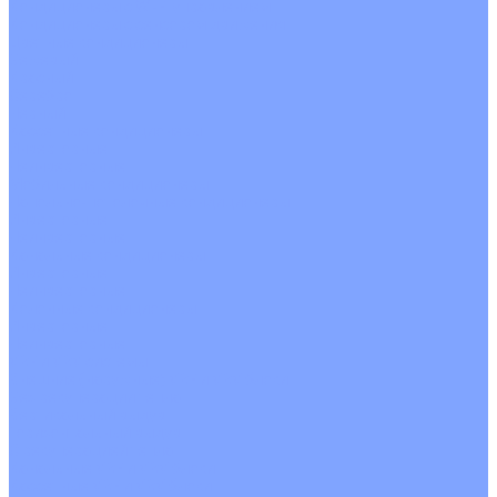
Кондиционеры с Wi-Fi управлением
Кондиционеры с сенсором движения
Цветные кондиционеры
Бежевый
Красный
Серебро
Черный
Кассетные кондиционеры
Инверторные
Неинверторные
Мобильные кондиционеры
Напольно-потолочные кондиционеры
Инверторные
Неинверторные
Канальные кондиционеры
Инверторные
Неинверторные
Колонные кондиционеры
Инверторные
Неинверторные
VRF и VRV системы
Внешние (наружные) VRF и VRV блоки
Без рекуперации тепла
Вертикальный выдув
Горизонтальный выдув
С рекуперацией тепла
Канальные VRF и VRV блоки
Кассетные VRF и VRV блоки