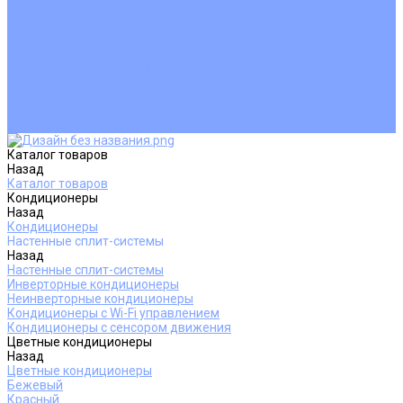
Покупателям
Действия при поломке
Обмен и возврат
Оферта
Пользовательское соглашение
Сервисные центры
Оплата
Доставка
Контакты
Каталог товаров
Назад
Каталог товаров
Кондиционеры
Назад
Кондиционеры
Настенные сплит-системы
Назад
Настенные сплит-системы
Инверторные кондиционеры
Неинверторные кондиционеры
Кондиционеры с Wi-Fi управлением
Кондиционеры с сенсором движения
Цветные кондиционеры
Назад
Цветные кондиционеры
Бежевый
Красный