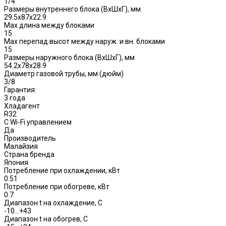
1/4
Размеры внутреннего блока (ВхШхГ), мм
29.5x87x22.9
Max длина между блоками
15
Max перепад высот между наруж. и вн. блоками
15
Размеры наружного блока (ВхШхГ), мм
54.2х78x28.9
Диаметр газовой трубы, мм (дюйм)
3/8
Гарантия:
3 года
Хладагент
R32
С Wi-Fi управлением
Да
Производитель
Малайзия
Страна бренда
Япония
Потребление при охлаждении, кВт
0.51
Потребление при обогреве, кВт
0.7
Диапазон t на охлаждение, С
-10…+43
Диапазон t на обогрев, С