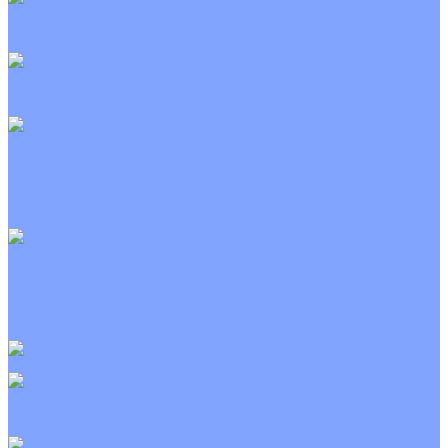
Канальные кондиционеры
Инверторные
Неинверторные
Колонные кондиционеры
Инверторные
Неинверторные
VRF и VRV системы
Внешние (наружные) VRF и VRV блоки
Канальные VRF и VRV блоки
Кассетные VRF и VRV блоки
Напольно потолочные VRF и VRV блоки
Настенные VRF и VRV блоки
Фанкойлы
Кассетные фанкойлы
Канальные фанкойлы
Напольно потолочные фанкойлы
Настенные фанкойлы
Чиллер
Компрессорно-конденсаторные блоки
Приточные установки
С водяным калорифером
С электрическим калорифером