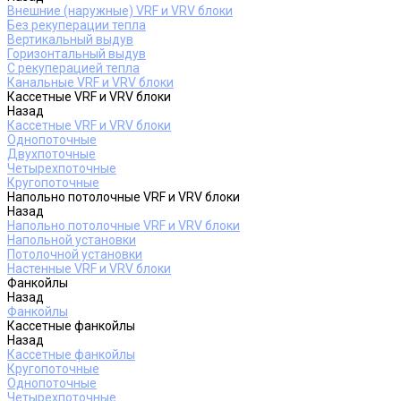
Внешние (наружные) VRF и VRV блоки
Без рекуперации тепла
Вертикальный выдув
Горизонтальный выдув
С рекуперацией тепла
Канальные VRF и VRV блоки
Кассетные VRF и VRV блоки
Назад
Кассетные VRF и VRV блоки
Однопоточные
Двухпоточные
Четырехпоточные
Кругопоточные
Напольно потолочные VRF и VRV блоки
Назад
Напольно потолочные VRF и VRV блоки
Напольной установки
Потолочной установки
Настенные VRF и VRV блоки
Фанкойлы
Назад
Фанкойлы
Кассетные фанкойлы
Назад
Кассетные фанкойлы
Кругопоточные
Однопоточные
Четырехпоточные