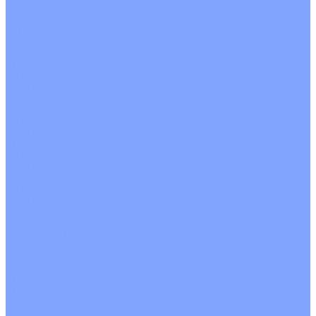
Цветные кондиционеры
Бежевый
Красный
Серебро
Черный
Кассетные кондиционеры
Инверторные
Неинверторные
Мобильные кондиционеры
Напольно-потолочные кондиционеры
Инверторные
Неинверторные
Канальные кондиционеры
Инверторные
Неинверторные
Колонные кондиционеры
Инверторные
Неинверторные
VRF и VRV системы
Внешние (наружные) VRF и VRV блоки
Без рекуперации тепла
Вертикальный выдув
Горизонтальный выдув
С рекуперацией тепла
Канальные VRF и VRV блоки
Кассетные VRF и VRV блоки
Однопоточные
Двухпоточные