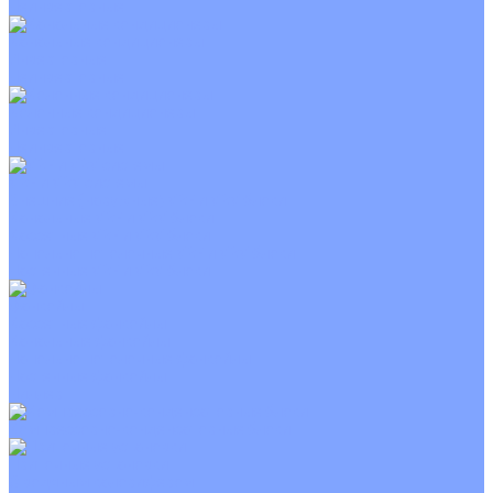
Неинверторные
Канальные кондиционеры
Инверторные
Неинверторные
Колонные кондиционеры
Инверторные
Неинверторные
VRF и VRV системы
Внешние (наружные) VRF и VRV блоки
Канальные VRF и VRV блоки
Кассетные VRF и VRV блоки
Напольно потолочные VRF и VRV блоки
Настенные VRF и VRV блоки
Фанкойлы
Кассетные фанкойлы
Канальные фанкойлы
Напольно потолочные фанкойлы
Настенные фанкойлы
Чиллер
Компрессорно-конденсаторные блоки
Приточные установки
С водяным калорифером