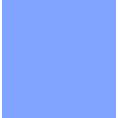
Четырехпоточные
Кругопоточные
Напольно потолочные VRF и VRV блоки
Напольной установки
Потолочной установки
Настенные VRF и VRV блоки
Фанкойлы
Кассетные фанкойлы
Кругопоточные
Однопоточные
Четырехпоточные
Канальные фанкойлы
Вертикальный монтаж
Горизонтальный монтаж
Напольно потолочные фанкойлы
Настенный монтаж
Потолочной монтаж
Универсальный монтаж
Настенные фанкойлы
Чиллер
Компрессорно-конденсаторные блоки
Вентиляция
Приточные установки
С водяным калорифером
С электрическим калорифером
Приточно-вытяжные установки
С водяным калорифером
С электрическим калорифером