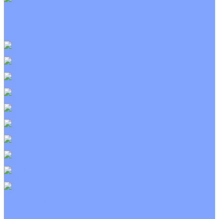
Приточно-вытяжные установки
С водяным калорифером
С электрическим калорифером
С рекуператором
Для бассейнов
Вытяжные установки
Бытовые приточные установки
Wi-Fi модули
Компрессоры
Монтажные комплекты
Пульты управления
Распределительные блоки
Фасадные решетки
Экраны-отражатели
Тепловые завесы
Без обогрева
На воде
Электрические