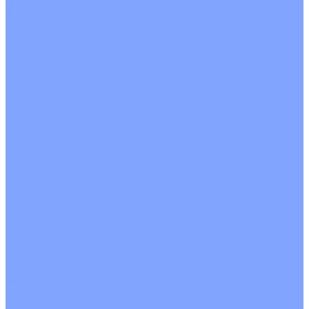
На воде
Электрические
О Компании
Новости
Статьи
Сертификаты
Политика конфиденциальности
Реквизиты
Услуги
Монтаж систем кондиционирования
Проектирование систем вентиляции и кондиционирования
Ремонт и сервисное обслуживание
Монтаж вентиляции
Покупателям
Действия при поломке
Обмен и возврат
Оферта
Пользовательское соглашение
Сервисные центры
Оплата
Доставка
Контакты
...
Каталог товаров
Кондиционеры
Настенные сплит-системы
Инверторные кондиционеры
Неинверторные кондиционеры