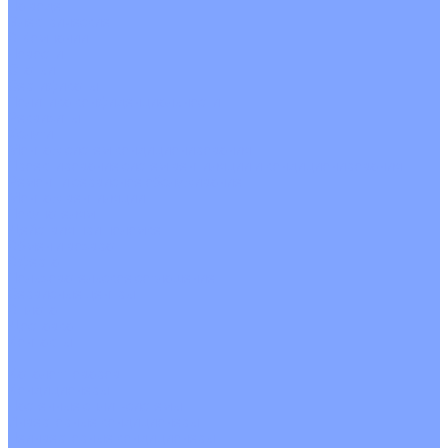
На воде
Электрические
О Компании
Новости
Статьи
Сертификаты
Политика конфиденциальности
Реквизиты
Услуги
Монтаж систем кондиционирования
Проектирование систем вентиляции и кондиционирования
Ремонт и сервисное обслуживание
Монтаж вентиляции
Покупателям
Действия при поломке
Обмен и возврат
Оферта
Пользовательское соглашение
Сервисные центры
Оплата
Доставка
Контакты
...
Каталог товаров
Кондиционеры
Настенные сплит-системы
Инверторные кондиционеры
Неинверторные кондиционеры