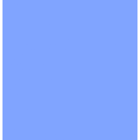
О Компании
Новости
Статьи
Сертификаты
Политика конфиденциальности
Реквизиты
Услуги
Монтаж систем кондиционирования
Проектирование систем вентиляции и кондиционирования
Ремонт и сервисное обслуживание
Монтаж вентиляции
Покупателям
Действия при поломке
Обмен и возврат
Оферта
Пользовательское соглашение
Сервисные центры
Оплата
Доставка
Контакты
...
Каталог товаров
Кондиционеры
Настенные сплит-системы
Инверторные кондиционеры
Неинверторные кондиционеры
Кондиционеры с Wi-Fi управлением
Кондиционеры с сенсором движения