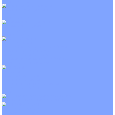
Неинверторные
Канальные кондиционеры
Инверторные
Неинверторные
Колонные кондиционеры
Инверторные
Неинверторные
VRF и VRV системы
Внешние (наружные) VRF и VRV блоки
Канальные VRF и VRV блоки
Кассетные VRF и VRV блоки
Напольно потолочные VRF и VRV блоки
Настенные VRF и VRV блоки
Фанкойлы
Кассетные фанкойлы
Канальные фанкойлы
Напольно потолочные фанкойлы
Настенные фанкойлы
Чиллер
Компрессорно-конденсаторные блоки
Приточные установки
С водяным калорифером