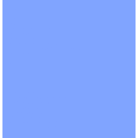
Цветные кондиционеры
Бежевый
Красный
Серебро
Черный
Кассетные кондиционеры
Инверторные
Неинверторные
Мобильные кондиционеры
Напольно-потолочные кондиционеры
Инверторные
Неинверторные
Канальные кондиционеры
Инверторные
Неинверторные
Колонные кондиционеры
Инверторные
Неинверторные
VRF и VRV системы
Внешние (наружные) VRF и VRV блоки
Без рекуперации тепла
Вертикальный выдув
Горизонтальный выдув
С рекуперацией тепла
Канальные VRF и VRV блоки
Кассетные VRF и VRV блоки
Однопоточные
Двухпоточные