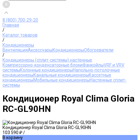
8 (800) 700-29-20
Главная
/
Каталог товаров
/
Кондиционеры
Вентиляция
Аксессуары
Кондиционеры
Обогреватели
/
Кондиционеры (сплит-системы) настенные
Компрессорно-конденсаторные блоки
Фанкойлы
VRF и VRV
системы
Колонные кондиционеры
Напольно-потолочные
кондиционеры
Канальные кондиционеры
Кассетные
кондиционеры
Мобильные кондиционеры
Настенные сплит-
системы
Кондиционер Royal Clima Gloria
RC-GL90HN
Кондиционер Royal Clima Gloria RC-GL90HN
103 590 ₽
/
В корзину