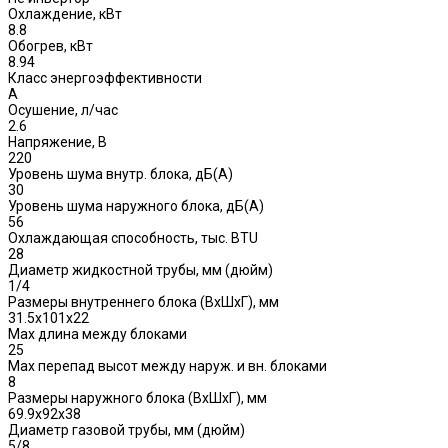
Охлаждение, кВт
8.8
Обогрев, кВт
8.94
Класс энергоэффективности
A
Осушение, л/час
2.6
Напряжение, В
220
Уровень шума внутр. блока, дБ(А)
30
Уровень шума наружного блока, дБ(A)
56
Охлаждающая способность, тыс. BTU
28
Диаметр жидкостной трубы, мм (дюйм)
1/4
Размеры внутреннего блока (ВхШхГ), мм
31.5х101х22
Max длина между блоками
25
Max перепад высот между наруж. и вн. блоками
8
Размеры наружного блока (ВхШхГ), мм
69.9х92х38
Диаметр газовой трубы, мм (дюйм)
5/8