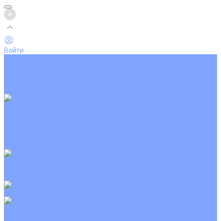
Войти
Каталог товаров
Кондиционеры
Вентиляция
Аксессуары
Обогреватели
Настенные сплит-системы
Инверторные кондиционеры
Неинверторные кондиционеры
Кондиционеры с Wi-Fi управлением
Кондиционеры с сенсором движения
Цветные кондиционеры
Кассетные кондиционеры
Инверторные
Неинверторные
Мобильные кондиционеры
Напольно-потолочные кондиционеры
Инверторные