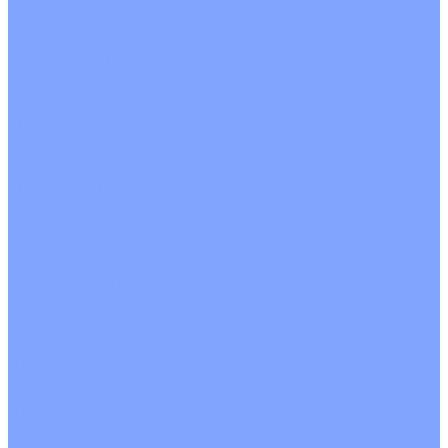
Четырехпоточные
Кругопоточные
Напольно потолочные VRF и VRV блоки
Напольной установки
Потолочной установки
Настенные VRF и VRV блоки
Фанкойлы
Кассетные фанкойлы
Кругопоточные
Однопоточные
Четырехпоточные
Канальные фанкойлы
Вертикальный монтаж
Горизонтальный монтаж
Напольно потолочные фанкойлы
Настенный монтаж
Потолочной монтаж
Универсальный монтаж
Настенные фанкойлы
Чиллер
Компрессорно-конденсаторные блоки
Вентиляция
Приточные установки
С водяным калорифером
С электрическим калорифером
Приточно-вытяжные установки
С водяным калорифером
С электрическим калорифером