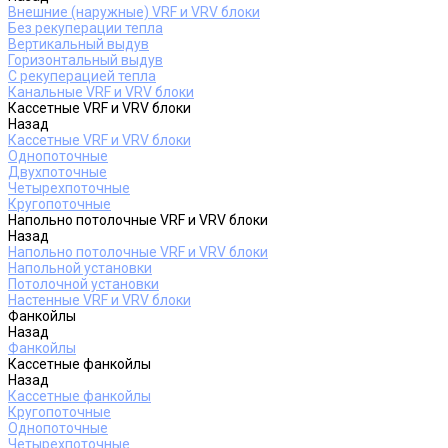
Внешние (наружные) VRF и VRV блоки
Без рекуперации тепла
Вертикальный выдув
Горизонтальный выдув
С рекуперацией тепла
Канальные VRF и VRV блоки
Кассетные VRF и VRV блоки
Назад
Кассетные VRF и VRV блоки
Однопоточные
Двухпоточные
Четырехпоточные
Кругопоточные
Напольно потолочные VRF и VRV блоки
Назад
Напольно потолочные VRF и VRV блоки
Напольной установки
Потолочной установки
Настенные VRF и VRV блоки
Фанкойлы
Назад
Фанкойлы
Кассетные фанкойлы
Назад
Кассетные фанкойлы
Кругопоточные
Однопоточные
Четырехпоточные