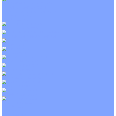
Приточно-вытяжные установки
С водяным калорифером
С электрическим калорифером
С рекуператором
Для бассейнов
Вытяжные установки
Бытовые приточные установки
Wi-Fi модули
Компрессоры
Монтажные комплекты
Пульты управления
Распределительные блоки
Фасадные решетки
Экраны-отражатели
Тепловые завесы
Без обогрева
На воде
Электрические