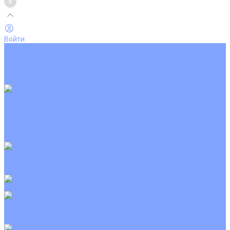
Войти
Каталог товаров
Кондиционеры
Вентиляция
Аксессуары
Обогреватели
Настенные сплит-системы
Инверторные кондиционеры
Неинверторные кондиционеры
Кондиционеры с Wi-Fi управлением
Кондиционеры с сенсором движения
Цветные кондиционеры
Кассетные кондиционеры
Инверторные
Неинверторные
Мобильные кондиционеры
Напольно-потолочные кондиционеры
Инверторные
Неинверторные