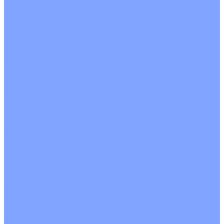
С рекуператором
Для бассейнов
Вытяжные установки
Бытовые приточные установки
Аксессуары
Wi-Fi модули
Компрессоры
Монтажные комплекты
Пульты управления
Распределительные блоки
Фасадные решетки
Экраны-отражатели
Обогреватели
Тепловые завесы
Без обогрева
На воде
Электрические
О Компании
Новости
Статьи
Сертификаты
Политика конфиденциальности
Реквизиты
Услуги
Монтаж систем кондиционирования
Проектирование систем вентиляции и кондиционирования
Ремонт и сервисное обслуживание
Монтаж вентиляции