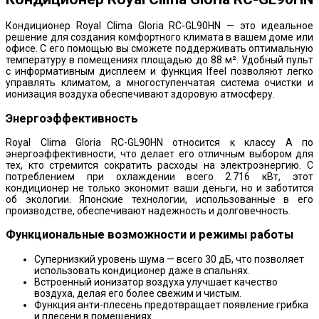
Кондиционер Royal Clima Gloria RC-GL90HN — это идеальное
решение для создания комфортного климата в вашем доме или
офисе. С его помощью вы сможете поддерживать оптимальную
температуру в помещениях площадью до 88 м². Удобный пульт
с информативным дисплеем и функция Ifeel позволяют легко
управлять климатом, а многоступенчатая система очистки и
ионизация воздуха обеспечивают здоровую атмосферу.
Энергоэффективность
Royal Clima Gloria RC-GL90HN относится к классу А по
энергоэффективности, что делает его отличным выбором для
тех, кто стремится сократить расходы на электроэнергию. С
потреблением при охлаждении всего 2.716 кВт, этот
кондиционер не только экономит ваши деньги, но и заботится
об экологии. Японские технологии, использованные в его
производстве, обеспечивают надежность и долговечность.
Функциональные возможности и режимы работы
Супернизкий уровень шума — всего 30 дБ, что позволяет
использовать кондиционер даже в спальнях.
Встроенный ионизатор воздуха улучшает качество
воздуха, делая его более свежим и чистым.
Функция анти-плесень предотвращает появление грибка
и плесени в помещениях.