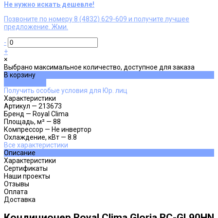
Не нужно искать дешевле!
Позвоните по номеру 8 (4832) 629-609 и получите лучшее
предложение. Жми.
-
+
×
Выбрано максимальное количество, доступное для заказа
В корзину
ДОБАВЛЕНО
Получить особые условия для Юр. лиц
Характеристики
Артикул
—
213673
Бренд
—
Royal Clima
Площадь, м²
—
88
Компрессор
—
Не инвертор
Охлаждение, кВт
—
8.8
Все характеристики
Описание
Характеристики
Сертификаты
Наши проекты
Отзывы
Оплата
Доставка
Кондиционер Royal Clima Gloria RC-GL90HN