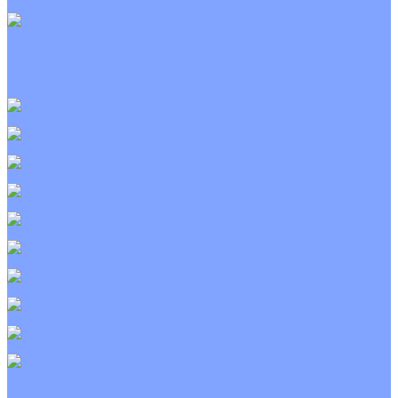
С электрическим калорифером
Приточно-вытяжные установки
С водяным калорифером
С электрическим калорифером
С рекуператором
Для бассейнов
Вытяжные установки
Бытовые приточные установки
Wi-Fi модули
Компрессоры
Монтажные комплекты
Пульты управления
Распределительные блоки
Фасадные решетки
Экраны-отражатели
Тепловые завесы
Без обогрева