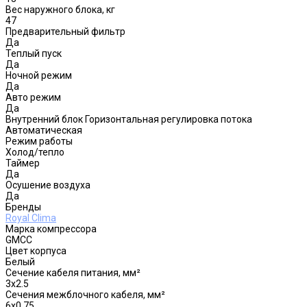
Вес наружного блока, кг
47
Предварительный фильтр
Да
Теплый пуск
Да
Ночной режим
Да
Авто режим
Да
Внутренний блок Горизонтальная регулировка потока
Автоматическая
Режим работы
Холод/тепло
Таймер
Да
Осушение воздуха
Да
Бренды
Royal Clima
Марка компрессора
GMCC
Цвет корпуса
Белый
Сечение кабеля питания, мм²
3x2.5
Сечения межблочного кабеля, мм²
6x0.75