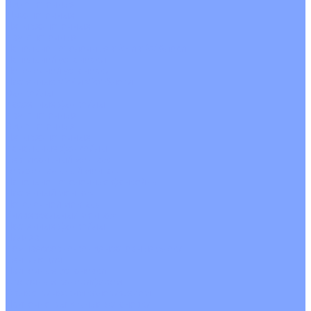
Однопоточные
Двухпоточные
Четырехпоточные
Кругопоточные
Напольно потолочные VRF и VRV блоки
Напольной установки
Потолочной установки
Настенные VRF и VRV блоки
Фанкойлы
Кассетные фанкойлы
Кругопоточные
Однопоточные
Четырехпоточные
Канальные фанкойлы
Вертикальный монтаж
Горизонтальный монтаж
Напольно потолочные фанкойлы
Настенный монтаж
Потолочной монтаж
Универсальный монтаж
Настенные фанкойлы
Чиллер
Компрессорно-конденсаторные блоки
Вентиляция
Приточные установки
С водяным калорифером
С электрическим калорифером
Приточно-вытяжные установки