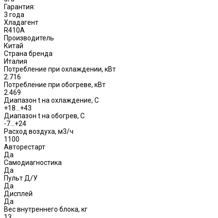
Гарантия:
3 года
Хладагент
R410A
Производитель
Китай
Страна бренда
Италия
Потребление при охлаждении, кВт
2.716
Потребление при обогреве, кВт
2.469
Диапазон t на охлаждение, С
+18…+43
Диапазон t на обогрев, С
-7…+24
Расход воздуха, м3/ч
1100
Авторестарт
Да
Самодиагностика
Да
Пульт Д/У
Да
Дисплей
Да
Вес внутреннего блока, кг
13