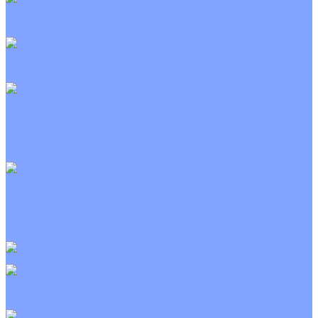
Канальные кондиционеры
Инверторные
Неинверторные
Колонные кондиционеры
Инверторные
Неинверторные
VRF и VRV системы
Внешние (наружные) VRF и VRV блоки
Канальные VRF и VRV блоки
Кассетные VRF и VRV блоки
Напольно потолочные VRF и VRV блоки
Настенные VRF и VRV блоки
Фанкойлы
Кассетные фанкойлы
Канальные фанкойлы
Напольно потолочные фанкойлы
Настенные фанкойлы
Чиллер
Компрессорно-конденсаторные блоки
Приточные установки
С водяным калорифером
С электрическим калорифером