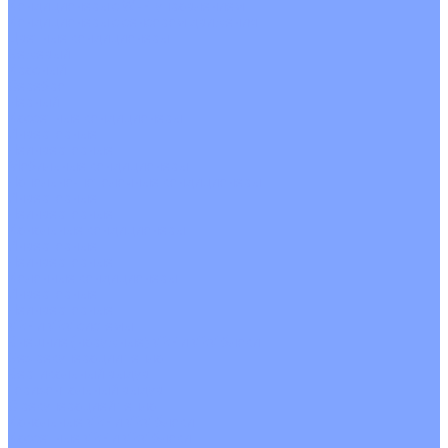
Кондиционеры с Wi-Fi управлением
Кондиционеры с сенсором движения
Цветные кондиционеры
Бежевый
Красный
Серебро
Черный
Кассетные кондиционеры
Инверторные
Неинверторные
Мобильные кондиционеры
Напольно-потолочные кондиционеры
Инверторные
Неинверторные
Канальные кондиционеры
Инверторные
Неинверторные
Колонные кондиционеры
Инверторные
Неинверторные
VRF и VRV системы
Внешние (наружные) VRF и VRV блоки
Без рекуперации тепла
Вертикальный выдув
Горизонтальный выдув
С рекуперацией тепла
Канальные VRF и VRV блоки
Кассетные VRF и VRV блоки