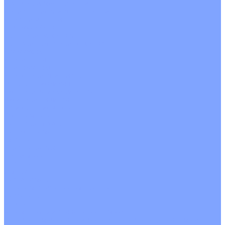
С водяным калорифером
С электрическим калорифером
С рекуператором
Для бассейнов
Вытяжные установки
Бытовые приточные установки
Аксессуары
Wi-Fi модули
Компрессоры
Монтажные комплекты
Пульты управления
Распределительные блоки
Фасадные решетки
Экраны-отражатели
Обогреватели
Тепловые завесы
Без обогрева
На воде
Электрические
О Компании
Новости
Статьи
Сертификаты
Политика конфиденциальности
Реквизиты
Услуги
Монтаж систем кондиционирования
Проектирование систем вентиляции и кондиционирования