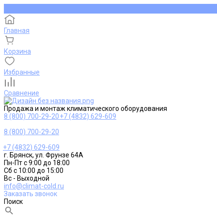
Главная
Корзина
Избранные
Сравнение
Продажа и монтаж климатического оборудования
8 (800) 700-29-20
+7 (4832) 629-609
8 (800) 700-29-20
+7 (4832) 629-609
г. Брянск, ул. Фрунзе 64А
Пн-Пт с 9:00 до 18:00
Сб с 10:00 до 15:00
Вс - Выходной
info@climat-cold.ru
Заказать звонок
Поиск