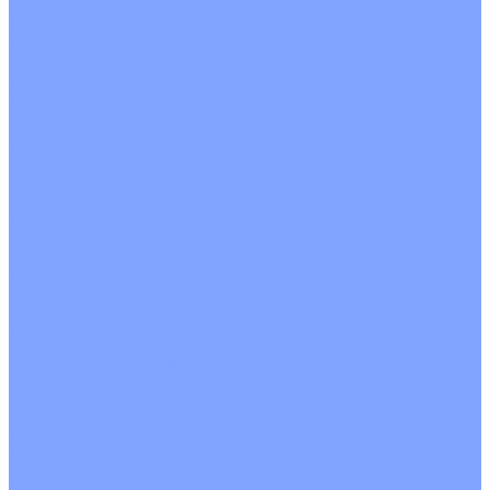
Цветные кондиционеры
Бежевый
Красный
Серебро
Черный
Кассетные кондиционеры
Инверторные
Неинверторные
Мобильные кондиционеры
Напольно-потолочные кондиционеры
Инверторные
Неинверторные
Канальные кондиционеры
Инверторные
Неинверторные
Колонные кондиционеры
Инверторные
Неинверторные
VRF и VRV системы
Внешние (наружные) VRF и VRV блоки
Без рекуперации тепла
Вертикальный выдув
Горизонтальный выдув
С рекуперацией тепла
Канальные VRF и VRV блоки
Кассетные VRF и VRV блоки
Однопоточные
Двухпоточные