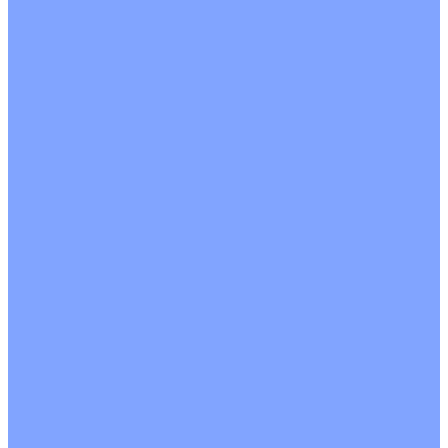
С рекуператором
Для бассейнов
Вытяжные установки
Бытовые приточные установки
Аксессуары
Wi-Fi модули
Компрессоры
Монтажные комплекты
Пульты управления
Распределительные блоки
Фасадные решетки
Экраны-отражатели
Обогреватели
Тепловые завесы
Без обогрева
На воде
Электрические
О Компании
Новости
Статьи
Сертификаты
Политика конфиденциальности
Реквизиты
Услуги
Монтаж систем кондиционирования
Проектирование систем вентиляции и кондиционирования
Ремонт и сервисное обслуживание
Монтаж вентиляции