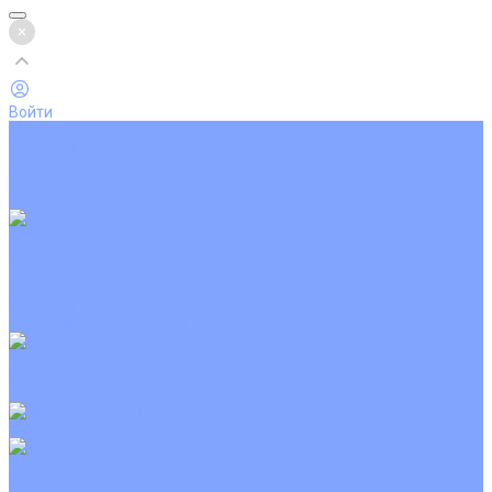
Войти
Каталог товаров
Кондиционеры
Вентиляция
Аксессуары
Обогреватели
Настенные сплит-системы
Инверторные кондиционеры
Неинверторные кондиционеры
Кондиционеры с Wi-Fi управлением
Кондиционеры с сенсором движения
Цветные кондиционеры
Кассетные кондиционеры
Инверторные
Неинверторные
Мобильные кондиционеры
Напольно-потолочные кондиционеры
Инверторные