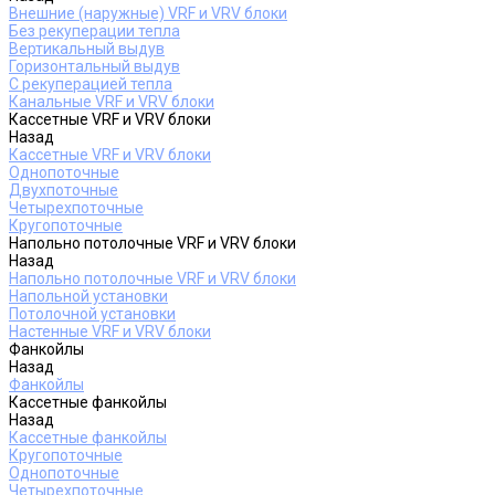
Внешние (наружные) VRF и VRV блоки
Без рекуперации тепла
Вертикальный выдув
Горизонтальный выдув
С рекуперацией тепла
Канальные VRF и VRV блоки
Кассетные VRF и VRV блоки
Назад
Кассетные VRF и VRV блоки
Однопоточные
Двухпоточные
Четырехпоточные
Кругопоточные
Напольно потолочные VRF и VRV блоки
Назад
Напольно потолочные VRF и VRV блоки
Напольной установки
Потолочной установки
Настенные VRF и VRV блоки
Фанкойлы
Назад
Фанкойлы
Кассетные фанкойлы
Назад
Кассетные фанкойлы
Кругопоточные
Однопоточные
Четырехпоточные