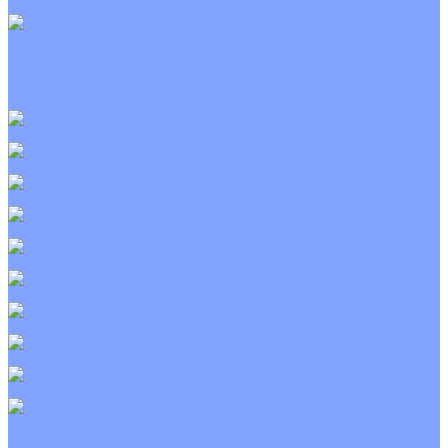
С электрическим калорифером
Приточно-вытяжные установки
С водяным калорифером
С электрическим калорифером
С рекуператором
Для бассейнов
Вытяжные установки
Бытовые приточные установки
Wi-Fi модули
Компрессоры
Монтажные комплекты
Пульты управления
Распределительные блоки
Фасадные решетки
Экраны-отражатели
Тепловые завесы
Без обогрева