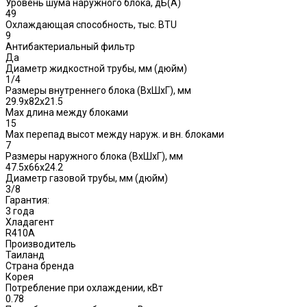
Уровень шума наружного блока, дБ(A)
49
Охлаждающая способность, тыс. BTU
9
Антибактериальный фильтр
Да
Диаметр жидкостной трубы, мм (дюйм)
1/4
Размеры внутреннего блока (ВхШхГ), мм
29.9x82x21.5
Max длина между блоками
15
Max перепад высот между наруж. и вн. блоками
7
Размеры наружного блока (ВхШхГ), мм
47.5x66x24.2
Диаметр газовой трубы, мм (дюйм)
3/8
Гарантия:
3 года
Хладагент
R410A
Производитель
Таиланд
Страна бренда
Корея
Потребление при охлаждении, кВт
0.78