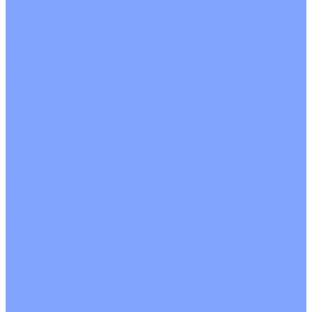
Однопоточные
Двухпоточные
Четырехпоточные
Кругопоточные
Напольно потолочные VRF и VRV блоки
Напольной установки
Потолочной установки
Настенные VRF и VRV блоки
Фанкойлы
Кассетные фанкойлы
Кругопоточные
Однопоточные
Четырехпоточные
Канальные фанкойлы
Вертикальный монтаж
Горизонтальный монтаж
Напольно потолочные фанкойлы
Настенный монтаж
Потолочной монтаж
Универсальный монтаж
Настенные фанкойлы
Чиллер
Компрессорно-конденсаторные блоки
Вентиляция
Приточные установки
С водяным калорифером
С электрическим калорифером
Приточно-вытяжные установки