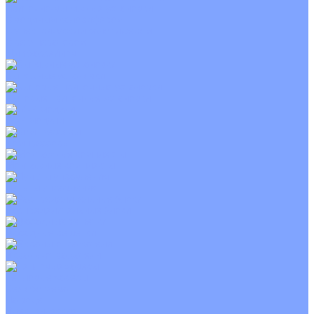
Приточно-вытяжные установки
С водяным калорифером
С электрическим калорифером
С рекуператором
Для бассейнов
Вытяжные установки
Бытовые приточные установки
Wi-Fi модули
Компрессоры
Монтажные комплекты
Пульты управления
Распределительные блоки
Фасадные решетки
Экраны-отражатели
Тепловые завесы
Без обогрева
На воде
Электрические