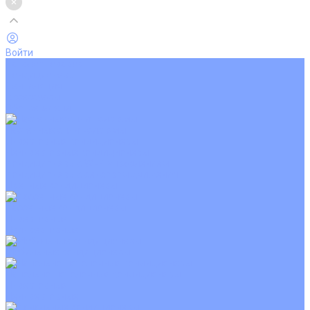
Войти
Каталог товаров
Кондиционеры
Вентиляция
Аксессуары
Обогреватели
Настенные сплит-системы
Инверторные кондиционеры
Неинверторные кондиционеры
Кондиционеры с Wi-Fi управлением
Кондиционеры с сенсором движения
Цветные кондиционеры
Кассетные кондиционеры
Инверторные
Неинверторные
Мобильные кондиционеры
Напольно-потолочные кондиционеры
Инверторные
Неинверторные