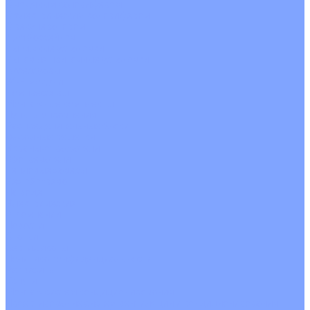
С водяным калорифером
С электрическим калорифером
С рекуператором
Для бассейнов
Вытяжные установки
Бытовые приточные установки
Аксессуары
Wi-Fi модули
Компрессоры
Монтажные комплекты
Пульты управления
Распределительные блоки
Фасадные решетки
Экраны-отражатели
Обогреватели
Тепловые завесы
Без обогрева
На воде
Электрические
О Компании
Новости
Статьи
Сертификаты
Политика конфиденциальности
Реквизиты
Услуги
Монтаж систем кондиционирования
Проектирование систем вентиляции и кондиционирования