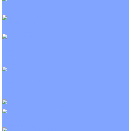
Канальные кондиционеры
Инверторные
Неинверторные
Колонные кондиционеры
Инверторные
Неинверторные
VRF и VRV системы
Внешние (наружные) VRF и VRV блоки
Канальные VRF и VRV блоки
Кассетные VRF и VRV блоки
Напольно потолочные VRF и VRV блоки
Настенные VRF и VRV блоки
Фанкойлы
Кассетные фанкойлы
Канальные фанкойлы
Напольно потолочные фанкойлы
Настенные фанкойлы
Чиллер
Компрессорно-конденсаторные блоки
Приточные установки
С водяным калорифером
С электрическим калорифером