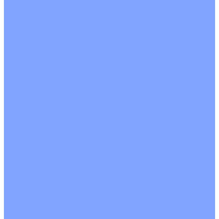
На воде
Электрические
О Компании
Новости
Статьи
Сертификаты
Политика конфиденциальности
Реквизиты
Услуги
Монтаж систем кондиционирования
Проектирование систем вентиляции и кондиционирования
Ремонт и сервисное обслуживание
Монтаж вентиляции
Покупателям
Действия при поломке
Обмен и возврат
Оферта
Пользовательское соглашение
Сервисные центры
Оплата
Доставка
Контакты
...
Каталог товаров
Кондиционеры
Настенные сплит-системы
Инверторные кондиционеры
Неинверторные кондиционеры