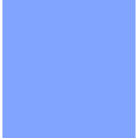
Кондиционеры с Wi-Fi управлением
Кондиционеры с сенсором движения
Цветные кондиционеры
Бежевый
Красный
Серебро
Черный
Кассетные кондиционеры
Инверторные
Неинверторные
Мобильные кондиционеры
Напольно-потолочные кондиционеры
Инверторные
Неинверторные
Канальные кондиционеры
Инверторные
Неинверторные
Колонные кондиционеры
Инверторные
Неинверторные
VRF и VRV системы
Внешние (наружные) VRF и VRV блоки
Без рекуперации тепла
Вертикальный выдув
Горизонтальный выдув
С рекуперацией тепла
Канальные VRF и VRV блоки
Кассетные VRF и VRV блоки