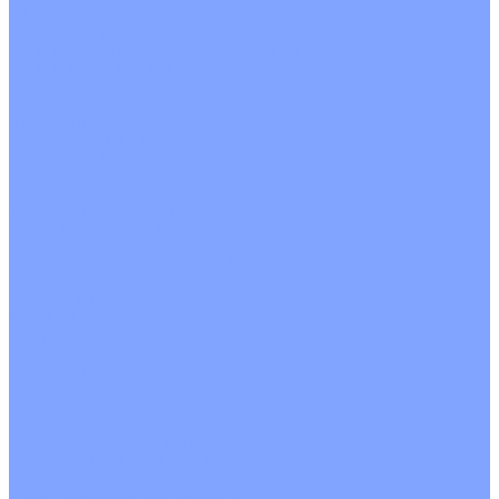
Четырехпоточные
Кругопоточные
Напольно потолочные VRF и VRV блоки
Напольной установки
Потолочной установки
Настенные VRF и VRV блоки
Фанкойлы
Кассетные фанкойлы
Кругопоточные
Однопоточные
Четырехпоточные
Канальные фанкойлы
Вертикальный монтаж
Горизонтальный монтаж
Напольно потолочные фанкойлы
Настенный монтаж
Потолочной монтаж
Универсальный монтаж
Настенные фанкойлы
Чиллер
Компрессорно-конденсаторные блоки
Вентиляция
Приточные установки
С водяным калорифером
С электрическим калорифером
Приточно-вытяжные установки
С водяным калорифером
С электрическим калорифером