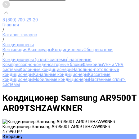
8 (800) 700-29-20
Главная
/
Каталог товаров
/
Кондиционеры
Вентиляция
Аксессуары
Кондиционеры
Обогреватели
/
Кондиционеры (сплит-системы) настенные
Компрессорно-конденсаторные блоки
Фанкойлы
VRF и VRV
системы
Колонные кондиционеры
Напольно-потолочные
кондиционеры
Канальные кондиционеры
Кассетные
кондиционеры
Мобильные кондиционеры
Настенные сплит-
системы
Кондиционер Samsung AR9500T
AR09TSHZAWKNER
Кондиционер Samsung AR9500T AR09TSHZAWKNER
47 990 ₽
/
В корзину