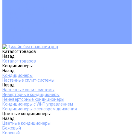
Покупателям
Действия при поломке
Обмен и возврат
Оферта
Пользовательское соглашение
Сервисные центры
Оплата
Доставка
Контакты
Каталог товаров
Назад
Каталог товаров
Кондиционеры
Назад
Кондиционеры
Настенные сплит-системы
Назад
Настенные сплит-системы
Инверторные кондиционеры
Неинверторные кондиционеры
Кондиционеры с Wi-Fi управлением
Кондиционеры с сенсором движения
Цветные кондиционеры
Назад
Цветные кондиционеры
Бежевый
Красный