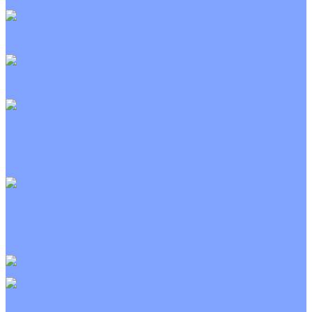
Неинверторные
Канальные кондиционеры
Инверторные
Неинверторные
Колонные кондиционеры
Инверторные
Неинверторные
VRF и VRV системы
Внешние (наружные) VRF и VRV блоки
Канальные VRF и VRV блоки
Кассетные VRF и VRV блоки
Напольно потолочные VRF и VRV блоки
Настенные VRF и VRV блоки
Фанкойлы
Кассетные фанкойлы
Канальные фанкойлы
Напольно потолочные фанкойлы
Настенные фанкойлы
Чиллер
Компрессорно-конденсаторные блоки
Приточные установки
С водяным калорифером