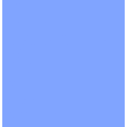
О Компании
Новости
Статьи
Сертификаты
Политика конфиденциальности
Реквизиты
Услуги
Монтаж систем кондиционирования
Проектирование систем вентиляции и кондиционирования
Ремонт и сервисное обслуживание
Монтаж вентиляции
Покупателям
Действия при поломке
Обмен и возврат
Оферта
Пользовательское соглашение
Сервисные центры
Оплата
Доставка
Контакты
...
Каталог товаров
Кондиционеры
Настенные сплит-системы
Инверторные кондиционеры
Неинверторные кондиционеры
Кондиционеры с Wi-Fi управлением
Кондиционеры с сенсором движения