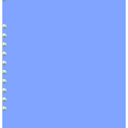
Приточно-вытяжные установки
С водяным калорифером
С электрическим калорифером
С рекуператором
Для бассейнов
Вытяжные установки
Бытовые приточные установки
Wi-Fi модули
Компрессоры
Монтажные комплекты
Пульты управления
Распределительные блоки
Фасадные решетки
Экраны-отражатели
Тепловые завесы
Без обогрева
На воде
Электрические