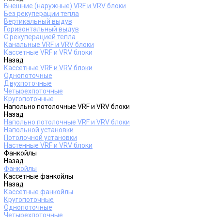
Внешние (наружные) VRF и VRV блоки
Без рекуперации тепла
Вертикальный выдув
Горизонтальный выдув
С рекуперацией тепла
Канальные VRF и VRV блоки
Кассетные VRF и VRV блоки
Назад
Кассетные VRF и VRV блоки
Однопоточные
Двухпоточные
Четырехпоточные
Кругопоточные
Напольно потолочные VRF и VRV блоки
Назад
Напольно потолочные VRF и VRV блоки
Напольной установки
Потолочной установки
Настенные VRF и VRV блоки
Фанкойлы
Назад
Фанкойлы
Кассетные фанкойлы
Назад
Кассетные фанкойлы
Кругопоточные
Однопоточные
Четырехпоточные