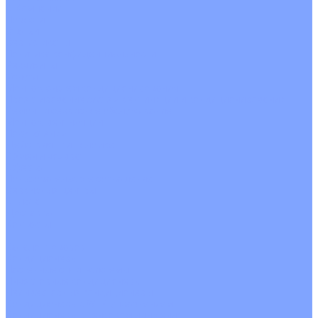
О Компании
Новости
Статьи
Сертификаты
Политика конфиденциальности
Реквизиты
Услуги
Монтаж систем кондиционирования
Проектирование систем вентиляции и кондиционирования
Ремонт и сервисное обслуживание
Монтаж вентиляции
Покупателям
Действия при поломке
Обмен и возврат
Оферта
Пользовательское соглашение
Сервисные центры
Оплата
Доставка
Контакты
...
Каталог товаров
Кондиционеры
Настенные сплит-системы
Инверторные кондиционеры
Неинверторные кондиционеры
Кондиционеры с Wi-Fi управлением
Кондиционеры с сенсором движения