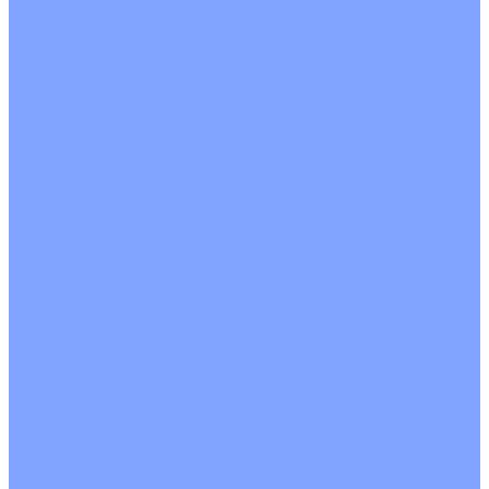
Однопоточные
Двухпоточные
Четырехпоточные
Кругопоточные
Напольно потолочные VRF и VRV блоки
Напольной установки
Потолочной установки
Настенные VRF и VRV блоки
Фанкойлы
Кассетные фанкойлы
Кругопоточные
Однопоточные
Четырехпоточные
Канальные фанкойлы
Вертикальный монтаж
Горизонтальный монтаж
Напольно потолочные фанкойлы
Настенный монтаж
Потолочной монтаж
Универсальный монтаж
Настенные фанкойлы
Чиллер
Компрессорно-конденсаторные блоки
Вентиляция
Приточные установки
С водяным калорифером
С электрическим калорифером
Приточно-вытяжные установки