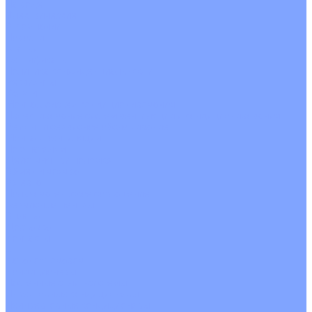
На воде
Электрические
О Компании
Новости
Статьи
Сертификаты
Политика конфиденциальности
Реквизиты
Услуги
Монтаж систем кондиционирования
Проектирование систем вентиляции и кондиционирования
Ремонт и сервисное обслуживание
Монтаж вентиляции
Покупателям
Действия при поломке
Обмен и возврат
Оферта
Пользовательское соглашение
Сервисные центры
Оплата
Доставка
Контакты
...
Каталог товаров
Кондиционеры
Настенные сплит-системы
Инверторные кондиционеры
Неинверторные кондиционеры