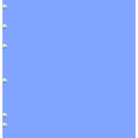
Неинверторные
Канальные кондиционеры
Инверторные
Неинверторные
Колонные кондиционеры
Инверторные
Неинверторные
VRF и VRV системы
Внешние (наружные) VRF и VRV блоки
Канальные VRF и VRV блоки
Кассетные VRF и VRV блоки
Напольно потолочные VRF и VRV блоки
Настенные VRF и VRV блоки
Фанкойлы
Кассетные фанкойлы
Канальные фанкойлы
Напольно потолочные фанкойлы
Настенные фанкойлы
Чиллер
Компрессорно-конденсаторные блоки
Приточные установки
С водяным калорифером