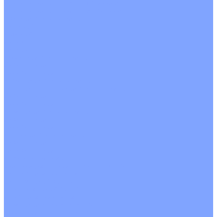
Кондиционеры с Wi-Fi управлением
Кондиционеры с сенсором движения
Цветные кондиционеры
Бежевый
Красный
Серебро
Черный
Кассетные кондиционеры
Инверторные
Неинверторные
Мобильные кондиционеры
Напольно-потолочные кондиционеры
Инверторные
Неинверторные
Канальные кондиционеры
Инверторные
Неинверторные
Колонные кондиционеры
Инверторные
Неинверторные
VRF и VRV системы
Внешние (наружные) VRF и VRV блоки
Без рекуперации тепла
Вертикальный выдув
Горизонтальный выдув
С рекуперацией тепла
Канальные VRF и VRV блоки
Кассетные VRF и VRV блоки