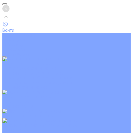
Войти
Каталог товаров
Кондиционеры
Вентиляция
Аксессуары
Обогреватели
Настенные сплит-системы
Инверторные кондиционеры
Неинверторные кондиционеры
Кондиционеры с Wi-Fi управлением
Кондиционеры с сенсором движения
Цветные кондиционеры
Кассетные кондиционеры
Инверторные
Неинверторные
Мобильные кондиционеры
Напольно-потолочные кондиционеры
Инверторные