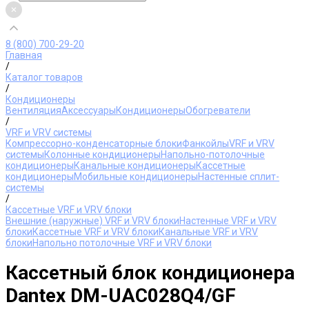
8 (800) 700-29-20
Главная
/
Каталог товаров
/
Кондиционеры
Вентиляция
Аксессуары
Кондиционеры
Обогреватели
/
VRF и VRV системы
Компрессорно-конденсаторные блоки
Фанкойлы
VRF и VRV
системы
Колонные кондиционеры
Напольно-потолочные
кондиционеры
Канальные кондиционеры
Кассетные
кондиционеры
Мобильные кондиционеры
Настенные сплит-
системы
/
Кассетные VRF и VRV блоки
Внешние (наружные) VRF и VRV блоки
Настенные VRF и VRV
блоки
Кассетные VRF и VRV блоки
Канальные VRF и VRV
блоки
Напольно потолочные VRF и VRV блоки
Кассетный блок кондиционера
Dantex DM-UAC028Q4/GF