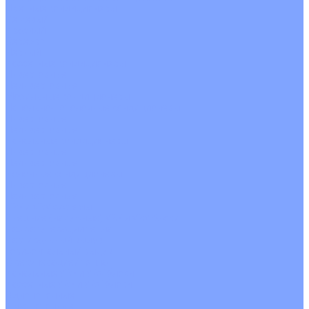
Цветные кондиционеры
Бежевый
Красный
Серебро
Черный
Кассетные кондиционеры
Инверторные
Неинверторные
Мобильные кондиционеры
Напольно-потолочные кондиционеры
Инверторные
Неинверторные
Канальные кондиционеры
Инверторные
Неинверторные
Колонные кондиционеры
Инверторные
Неинверторные
VRF и VRV системы
Внешние (наружные) VRF и VRV блоки
Без рекуперации тепла
Вертикальный выдув
Горизонтальный выдув
С рекуперацией тепла
Канальные VRF и VRV блоки
Кассетные VRF и VRV блоки
Однопоточные
Двухпоточные