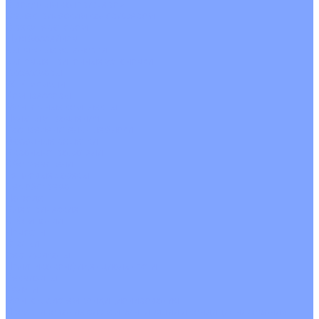
С водяным калорифером
С электрическим калорифером
С рекуператором
Для бассейнов
Вытяжные установки
Бытовые приточные установки
Аксессуары
Wi-Fi модули
Компрессоры
Монтажные комплекты
Пульты управления
Распределительные блоки
Фасадные решетки
Экраны-отражатели
Обогреватели
Тепловые завесы
Без обогрева
На воде
Электрические
О Компании
Новости
Статьи
Сертификаты
Политика конфиденциальности
Реквизиты
Услуги
Монтаж систем кондиционирования
Проектирование систем вентиляции и кондиционирования