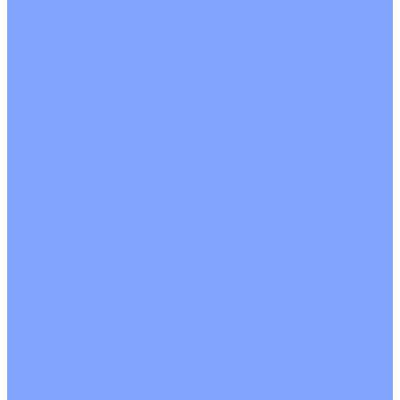
С рекуператором
Для бассейнов
Вытяжные установки
Бытовые приточные установки
Аксессуары
Wi-Fi модули
Компрессоры
Монтажные комплекты
Пульты управления
Распределительные блоки
Фасадные решетки
Экраны-отражатели
Обогреватели
Тепловые завесы
Без обогрева
На воде
Электрические
О Компании
Новости
Статьи
Сертификаты
Политика конфиденциальности
Реквизиты
Услуги
Монтаж систем кондиционирования
Проектирование систем вентиляции и кондиционирования
Ремонт и сервисное обслуживание
Монтаж вентиляции