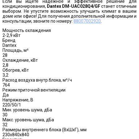
Если вы ищете надежное и эффективное решение для
кондиционирования,
Dantex DM-UAC028Q4/GF
станет отличным
выбором. Не упустите возможность улучшить климат в вашем
доме или офисе! Для получения дополнительной информации и
консультации, звоните по номеру:
88007002920
.
Мощность охлаждения
2-2,9 кВт
Бренд
Dantex
Площадь, м²
28
Охлаждение, кВт
2,8
Обогрев, кВт
3,2
Расход воздуха внутр.блока, м³/ч
764
Режим приточной вентиляции
Да
Напряжение, В
220/50/1
Мин. уровень шума, дБа
30
Макс. уровень шума, дБа
32
Размеры внутреннего блока (ВхШхГ), мм
230х840х840