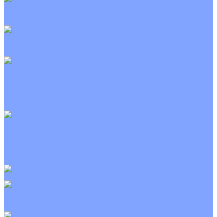
Канальные кондиционеры
Инверторные
Неинверторные
Колонные кондиционеры
Инверторные
Неинверторные
VRF и VRV системы
Внешние (наружные) VRF и VRV блоки
Канальные VRF и VRV блоки
Кассетные VRF и VRV блоки
Напольно потолочные VRF и VRV блоки
Настенные VRF и VRV блоки
Фанкойлы
Кассетные фанкойлы
Канальные фанкойлы
Напольно потолочные фанкойлы
Настенные фанкойлы
Чиллер
Компрессорно-конденсаторные блоки
Приточные установки
С водяным калорифером
С электрическим калорифером