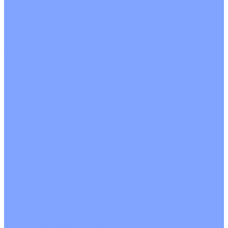
Четырехпоточные
Кругопоточные
Напольно потолочные VRF и VRV блоки
Напольной установки
Потолочной установки
Настенные VRF и VRV блоки
Фанкойлы
Кассетные фанкойлы
Кругопоточные
Однопоточные
Четырехпоточные
Канальные фанкойлы
Вертикальный монтаж
Горизонтальный монтаж
Напольно потолочные фанкойлы
Настенный монтаж
Потолочной монтаж
Универсальный монтаж
Настенные фанкойлы
Чиллер
Компрессорно-конденсаторные блоки
Вентиляция
Приточные установки
С водяным калорифером
С электрическим калорифером
Приточно-вытяжные установки
С водяным калорифером
С электрическим калорифером