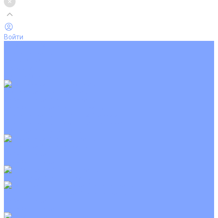
Войти
Каталог товаров
Кондиционеры
Вентиляция
Аксессуары
Обогреватели
Настенные сплит-системы
Инверторные кондиционеры
Неинверторные кондиционеры
Кондиционеры с Wi-Fi управлением
Кондиционеры с сенсором движения
Цветные кондиционеры
Кассетные кондиционеры
Инверторные
Неинверторные
Мобильные кондиционеры
Напольно-потолочные кондиционеры
Инверторные
Неинверторные