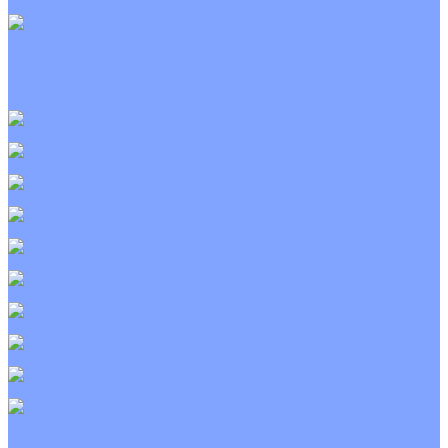
С электрическим калорифером
Приточно-вытяжные установки
С водяным калорифером
С электрическим калорифером
С рекуператором
Для бассейнов
Вытяжные установки
Бытовые приточные установки
Wi-Fi модули
Компрессоры
Монтажные комплекты
Пульты управления
Распределительные блоки
Фасадные решетки
Экраны-отражатели
Тепловые завесы
Без обогрева