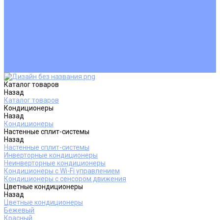
Покупателям
Действия при поломке
Обмен и возврат
Оферта
Пользовательское соглашение
Сервисные центры
Оплата
Доставка
Контакты
Каталог товаров
Назад
Каталог товаров
Кондиционеры
Назад
Кондиционеры
Настенные сплит-системы
Назад
Настенные сплит-системы
Инверторные кондиционеры
Неинверторные кондиционеры
Кондиционеры с Wi-Fi управлением
Кондиционеры с сенсором движения
Цветные кондиционеры
Назад
Цветные кондиционеры
Бежевый
Красный