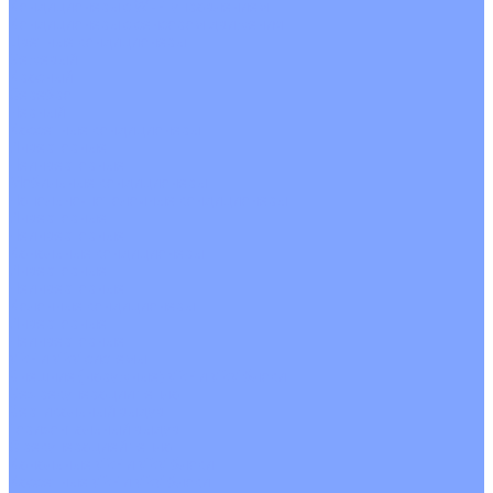
Кондиционеры с Wi-Fi управлением
Кондиционеры с сенсором движения
Цветные кондиционеры
Бежевый
Красный
Серебро
Черный
Кассетные кондиционеры
Инверторные
Неинверторные
Мобильные кондиционеры
Напольно-потолочные кондиционеры
Инверторные
Неинверторные
Канальные кондиционеры
Инверторные
Неинверторные
Колонные кондиционеры
Инверторные
Неинверторные
VRF и VRV системы
Внешние (наружные) VRF и VRV блоки
Без рекуперации тепла
Вертикальный выдув
Горизонтальный выдув
С рекуперацией тепла
Канальные VRF и VRV блоки
Кассетные VRF и VRV блоки