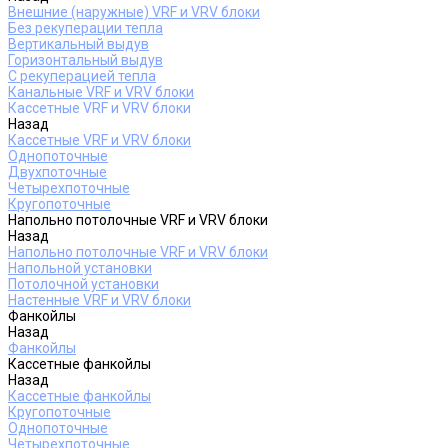
Внешние (наружные) VRF и VRV блоки
Без рекуперации тепла
Вертикальный выдув
Горизонтальный выдув
С рекуперацией тепла
Канальные VRF и VRV блоки
Кассетные VRF и VRV блоки
Назад
Кассетные VRF и VRV блоки
Однопоточные
Двухпоточные
Четырехпоточные
Кругопоточные
Напольно потолочные VRF и VRV блоки
Назад
Напольно потолочные VRF и VRV блоки
Напольной установки
Потолочной установки
Настенные VRF и VRV блоки
Фанкойлы
Назад
Фанкойлы
Кассетные фанкойлы
Назад
Кассетные фанкойлы
Кругопоточные
Однопоточные
Четырехпоточные