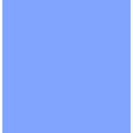
С водяным калорифером
С электрическим калорифером
С рекуператором
Для бассейнов
Вытяжные установки
Бытовые приточные установки
Аксессуары
Wi-Fi модули
Компрессоры
Монтажные комплекты
Пульты управления
Распределительные блоки
Фасадные решетки
Экраны-отражатели
Обогреватели
Тепловые завесы
Без обогрева
На воде
Электрические
О Компании
Новости
Статьи
Сертификаты
Политика конфиденциальности
Реквизиты
Услуги
Монтаж систем кондиционирования
Проектирование систем вентиляции и кондиционирования