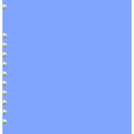
С электрическим калорифером
Приточно-вытяжные установки
С водяным калорифером
С электрическим калорифером
С рекуператором
Для бассейнов
Вытяжные установки
Бытовые приточные установки
Wi-Fi модули
Компрессоры
Монтажные комплекты
Пульты управления
Распределительные блоки
Фасадные решетки
Экраны-отражатели
Тепловые завесы
Без обогрева