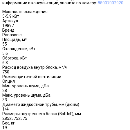
информации и консультации, звоните по номеру:
88007002920
.
Мощность охлаждения
5-5,9 кВт
Артикул
19897
Бренд
Panasonic
Площадь, м²
55
Охлаждение, кВт
5,6
Обогрев, кВт
6.3
Расход воздуха внутр.блока, м³/ч
750
Режим приточной вентиляции
Опция
Мин. уровень шума, дБа
28
Макс. уровень шума, дБа
33
Диаметр жидкостной трубы, мм (дюйм)
1/4
Размеры внутреннего блока (ВхШхГ), мм
285х575х575
Вес, кг
19