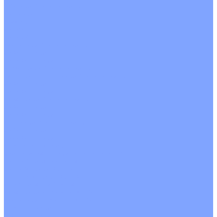
Цветные кондиционеры
Бежевый
Красный
Серебро
Черный
Кассетные кондиционеры
Инверторные
Неинверторные
Мобильные кондиционеры
Напольно-потолочные кондиционеры
Инверторные
Неинверторные
Канальные кондиционеры
Инверторные
Неинверторные
Колонные кондиционеры
Инверторные
Неинверторные
VRF и VRV системы
Внешние (наружные) VRF и VRV блоки
Без рекуперации тепла
Вертикальный выдув
Горизонтальный выдув
С рекуперацией тепла
Канальные VRF и VRV блоки
Кассетные VRF и VRV блоки
Однопоточные
Двухпоточные