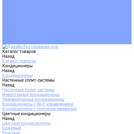
Покупателям
Действия при поломке
Обмен и возврат
Оферта
Пользовательское соглашение
Сервисные центры
Оплата
Доставка
Контакты
Каталог товаров
Назад
Каталог товаров
Кондиционеры
Назад
Кондиционеры
Настенные сплит-системы
Назад
Настенные сплит-системы
Инверторные кондиционеры
Неинверторные кондиционеры
Кондиционеры с Wi-Fi управлением
Кондиционеры с сенсором движения
Цветные кондиционеры
Назад
Цветные кондиционеры
Бежевый
Красный