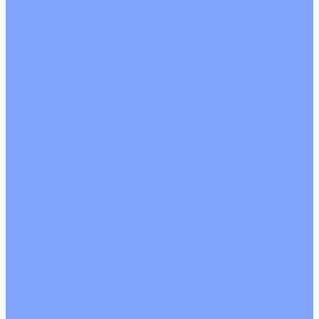
Четырехпоточные
Кругопоточные
Напольно потолочные VRF и VRV блоки
Напольной установки
Потолочной установки
Настенные VRF и VRV блоки
Фанкойлы
Кассетные фанкойлы
Кругопоточные
Однопоточные
Четырехпоточные
Канальные фанкойлы
Вертикальный монтаж
Горизонтальный монтаж
Напольно потолочные фанкойлы
Настенный монтаж
Потолочной монтаж
Универсальный монтаж
Настенные фанкойлы
Чиллер
Компрессорно-конденсаторные блоки
Вентиляция
Приточные установки
С водяным калорифером
С электрическим калорифером
Приточно-вытяжные установки
С водяным калорифером
С электрическим калорифером