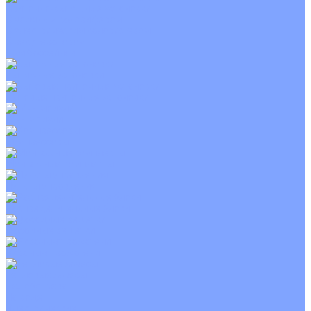
Приточно-вытяжные установки
С водяным калорифером
С электрическим калорифером
С рекуператором
Для бассейнов
Вытяжные установки
Бытовые приточные установки
Wi-Fi модули
Компрессоры
Монтажные комплекты
Пульты управления
Распределительные блоки
Фасадные решетки
Экраны-отражатели
Тепловые завесы
Без обогрева
На воде
Электрические