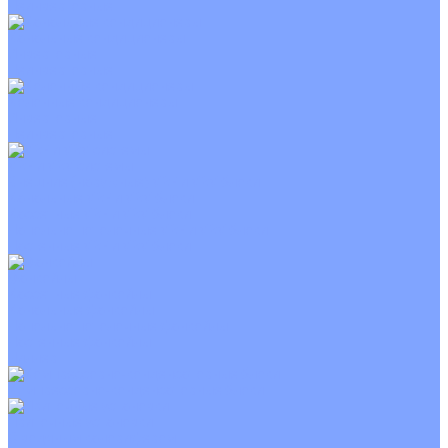
Неинверторные
Канальные кондиционеры
Инверторные
Неинверторные
Колонные кондиционеры
Инверторные
Неинверторные
VRF и VRV системы
Внешние (наружные) VRF и VRV блоки
Канальные VRF и VRV блоки
Кассетные VRF и VRV блоки
Напольно потолочные VRF и VRV блоки
Настенные VRF и VRV блоки
Фанкойлы
Кассетные фанкойлы
Канальные фанкойлы
Напольно потолочные фанкойлы
Настенные фанкойлы
Чиллер
Компрессорно-конденсаторные блоки
Приточные установки
С водяным калорифером