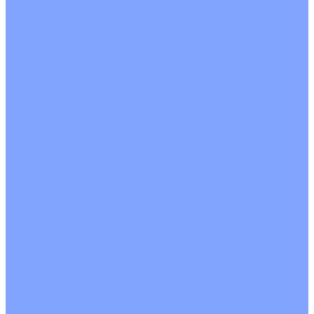
О Компании
Новости
Статьи
Сертификаты
Политика конфиденциальности
Реквизиты
Услуги
Монтаж систем кондиционирования
Проектирование систем вентиляции и кондиционирования
Ремонт и сервисное обслуживание
Монтаж вентиляции
Покупателям
Действия при поломке
Обмен и возврат
Оферта
Пользовательское соглашение
Сервисные центры
Оплата
Доставка
Контакты
...
Каталог товаров
Кондиционеры
Настенные сплит-системы
Инверторные кондиционеры
Неинверторные кондиционеры
Кондиционеры с Wi-Fi управлением
Кондиционеры с сенсором движения