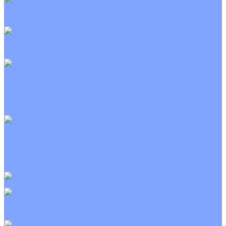
Канальные кондиционеры
Инверторные
Неинверторные
Колонные кондиционеры
Инверторные
Неинверторные
VRF и VRV системы
Внешние (наружные) VRF и VRV блоки
Канальные VRF и VRV блоки
Кассетные VRF и VRV блоки
Напольно потолочные VRF и VRV блоки
Настенные VRF и VRV блоки
Фанкойлы
Кассетные фанкойлы
Канальные фанкойлы
Напольно потолочные фанкойлы
Настенные фанкойлы
Чиллер
Компрессорно-конденсаторные блоки
Приточные установки
С водяным калорифером
С электрическим калорифером