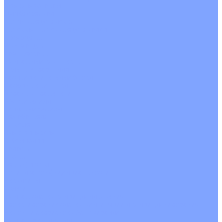
С рекуператором
Для бассейнов
Вытяжные установки
Бытовые приточные установки
Аксессуары
Wi-Fi модули
Компрессоры
Монтажные комплекты
Пульты управления
Распределительные блоки
Фасадные решетки
Экраны-отражатели
Обогреватели
Тепловые завесы
Без обогрева
На воде
Электрические
О Компании
Новости
Статьи
Сертификаты
Политика конфиденциальности
Реквизиты
Услуги
Монтаж систем кондиционирования
Проектирование систем вентиляции и кондиционирования
Ремонт и сервисное обслуживание
Монтаж вентиляции