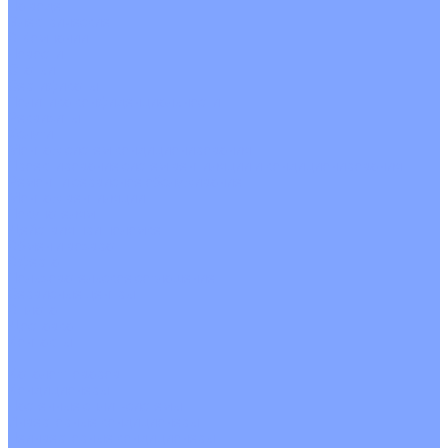
На воде
Электрические
О Компании
Новости
Статьи
Сертификаты
Политика конфиденциальности
Реквизиты
Услуги
Монтаж систем кондиционирования
Проектирование систем вентиляции и кондиционирования
Ремонт и сервисное обслуживание
Монтаж вентиляции
Покупателям
Действия при поломке
Обмен и возврат
Оферта
Пользовательское соглашение
Сервисные центры
Оплата
Доставка
Контакты
...
Каталог товаров
Кондиционеры
Настенные сплит-системы
Инверторные кондиционеры
Неинверторные кондиционеры