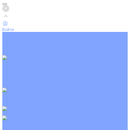
Войти
Каталог товаров
Кондиционеры
Вентиляция
Аксессуары
Обогреватели
Настенные сплит-системы
Инверторные кондиционеры
Неинверторные кондиционеры
Кондиционеры с Wi-Fi управлением
Кондиционеры с сенсором движения
Цветные кондиционеры
Кассетные кондиционеры
Инверторные
Неинверторные
Мобильные кондиционеры
Напольно-потолочные кондиционеры
Инверторные