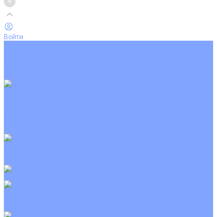
Войти
Каталог товаров
Кондиционеры
Вентиляция
Аксессуары
Обогреватели
Настенные сплит-системы
Инверторные кондиционеры
Неинверторные кондиционеры
Кондиционеры с Wi-Fi управлением
Кондиционеры с сенсором движения
Цветные кондиционеры
Кассетные кондиционеры
Инверторные
Неинверторные
Мобильные кондиционеры
Напольно-потолочные кондиционеры
Инверторные
Неинверторные