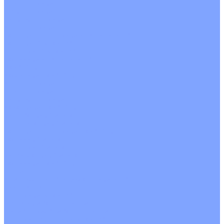
Однопоточные
Двухпоточные
Четырехпоточные
Кругопоточные
Напольно потолочные VRF и VRV блоки
Напольной установки
Потолочной установки
Настенные VRF и VRV блоки
Фанкойлы
Кассетные фанкойлы
Кругопоточные
Однопоточные
Четырехпоточные
Канальные фанкойлы
Вертикальный монтаж
Горизонтальный монтаж
Напольно потолочные фанкойлы
Настенный монтаж
Потолочной монтаж
Универсальный монтаж
Настенные фанкойлы
Чиллер
Компрессорно-конденсаторные блоки
Вентиляция
Приточные установки
С водяным калорифером
С электрическим калорифером
Приточно-вытяжные установки