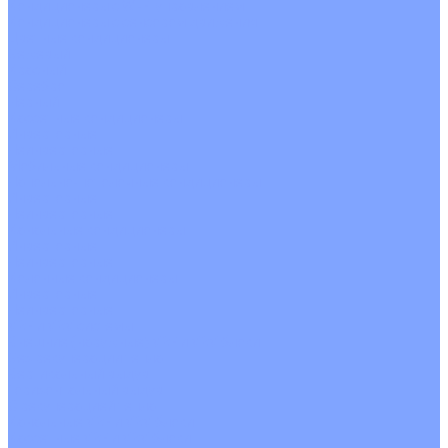
Кондиционеры с Wi-Fi управлением
Кондиционеры с сенсором движения
Цветные кондиционеры
Бежевый
Красный
Серебро
Черный
Кассетные кондиционеры
Инверторные
Неинверторные
Мобильные кондиционеры
Напольно-потолочные кондиционеры
Инверторные
Неинверторные
Канальные кондиционеры
Инверторные
Неинверторные
Колонные кондиционеры
Инверторные
Неинверторные
VRF и VRV системы
Внешние (наружные) VRF и VRV блоки
Без рекуперации тепла
Вертикальный выдув
Горизонтальный выдув
С рекуперацией тепла
Канальные VRF и VRV блоки
Кассетные VRF и VRV блоки