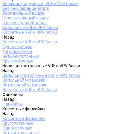
Внешние (наружные) VRF и VRV блоки
Без рекуперации тепла
Вертикальный выдув
Горизонтальный выдув
С рекуперацией тепла
Канальные VRF и VRV блоки
Кассетные VRF и VRV блоки
Назад
Кассетные VRF и VRV блоки
Однопоточные
Двухпоточные
Четырехпоточные
Кругопоточные
Напольно потолочные VRF и VRV блоки
Назад
Напольно потолочные VRF и VRV блоки
Напольной установки
Потолочной установки
Настенные VRF и VRV блоки
Фанкойлы
Назад
Фанкойлы
Кассетные фанкойлы
Назад
Кассетные фанкойлы
Кругопоточные
Однопоточные
Четырехпоточные