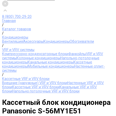
8 (800) 700-29-20
Главная
/
Каталог товаров
/
Кондиционеры
Вентиляция
Аксессуары
Кондиционеры
Обогреватели
/
VRF и VRV системы
Компрессорно-конденсаторные блоки
Фанкойлы
VRF и VRV
системы
Колонные кондиционеры
Напольно-потолочные
кондиционеры
Канальные кондиционеры
Кассетные
кондиционеры
Мобильные кондиционеры
Настенные сплит-
системы
/
Кассетные VRF и VRV блоки
Внешние (наружные) VRF и VRV блоки
Настенные VRF и VRV
блоки
Кассетные VRF и VRV блоки
Канальные VRF и VRV
блоки
Напольно потолочные VRF и VRV блоки
Кассетный блок кондиционера
Panasonic S-56MY1E51