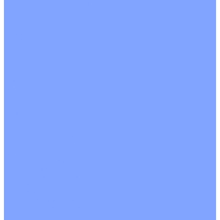
Кондиционеры с Wi-Fi управлением
Кондиционеры с сенсором движения
Цветные кондиционеры
Бежевый
Красный
Серебро
Черный
Кассетные кондиционеры
Инверторные
Неинверторные
Мобильные кондиционеры
Напольно-потолочные кондиционеры
Инверторные
Неинверторные
Канальные кондиционеры
Инверторные
Неинверторные
Колонные кондиционеры
Инверторные
Неинверторные
VRF и VRV системы
Внешние (наружные) VRF и VRV блоки
Без рекуперации тепла
Вертикальный выдув
Горизонтальный выдув
С рекуперацией тепла
Канальные VRF и VRV блоки
Кассетные VRF и VRV блоки