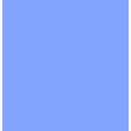
Четырехпоточные
Кругопоточные
Напольно потолочные VRF и VRV блоки
Напольной установки
Потолочной установки
Настенные VRF и VRV блоки
Фанкойлы
Кассетные фанкойлы
Кругопоточные
Однопоточные
Четырехпоточные
Канальные фанкойлы
Вертикальный монтаж
Горизонтальный монтаж
Напольно потолочные фанкойлы
Настенный монтаж
Потолочной монтаж
Универсальный монтаж
Настенные фанкойлы
Чиллер
Компрессорно-конденсаторные блоки
Вентиляция
Приточные установки
С водяным калорифером
С электрическим калорифером
Приточно-вытяжные установки
С водяным калорифером
С электрическим калорифером