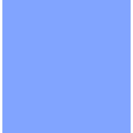
С водяным калорифером
С электрическим калорифером
С рекуператором
Для бассейнов
Вытяжные установки
Бытовые приточные установки
Аксессуары
Wi-Fi модули
Компрессоры
Монтажные комплекты
Пульты управления
Распределительные блоки
Фасадные решетки
Экраны-отражатели
Обогреватели
Тепловые завесы
Без обогрева
На воде
Электрические
О Компании
Новости
Статьи
Сертификаты
Политика конфиденциальности
Реквизиты
Услуги
Монтаж систем кондиционирования
Проектирование систем вентиляции и кондиционирования