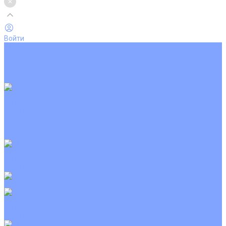
Войти
Каталог товаров
Кондиционеры
Вентиляция
Аксессуары
Обогреватели
Настенные сплит-системы
Инверторные кондиционеры
Неинверторные кондиционеры
Кондиционеры с Wi-Fi управлением
Кондиционеры с сенсором движения
Цветные кондиционеры
Кассетные кондиционеры
Инверторные
Неинверторные
Мобильные кондиционеры
Напольно-потолочные кондиционеры
Инверторные
Неинверторные