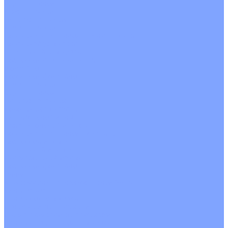
Однопоточные
Двухпоточные
Четырехпоточные
Кругопоточные
Напольно потолочные VRF и VRV блоки
Напольной установки
Потолочной установки
Настенные VRF и VRV блоки
Фанкойлы
Кассетные фанкойлы
Кругопоточные
Однопоточные
Четырехпоточные
Канальные фанкойлы
Вертикальный монтаж
Горизонтальный монтаж
Напольно потолочные фанкойлы
Настенный монтаж
Потолочной монтаж
Универсальный монтаж
Настенные фанкойлы
Чиллер
Компрессорно-конденсаторные блоки
Вентиляция
Приточные установки
С водяным калорифером
С электрическим калорифером
Приточно-вытяжные установки