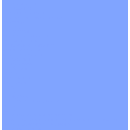
С рекуператором
Для бассейнов
Вытяжные установки
Бытовые приточные установки
Аксессуары
Wi-Fi модули
Компрессоры
Монтажные комплекты
Пульты управления
Распределительные блоки
Фасадные решетки
Экраны-отражатели
Обогреватели
Тепловые завесы
Без обогрева
На воде
Электрические
О Компании
Новости
Статьи
Сертификаты
Политика конфиденциальности
Реквизиты
Услуги
Монтаж систем кондиционирования
Проектирование систем вентиляции и кондиционирования
Ремонт и сервисное обслуживание
Монтаж вентиляции