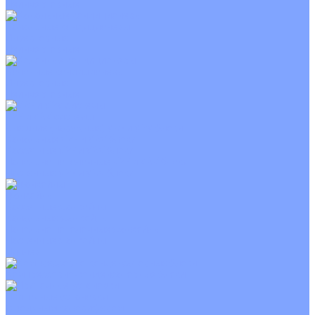
Неинверторные
Канальные кондиционеры
Инверторные
Неинверторные
Колонные кондиционеры
Инверторные
Неинверторные
VRF и VRV системы
Внешние (наружные) VRF и VRV блоки
Канальные VRF и VRV блоки
Кассетные VRF и VRV блоки
Напольно потолочные VRF и VRV блоки
Настенные VRF и VRV блоки
Фанкойлы
Кассетные фанкойлы
Канальные фанкойлы
Напольно потолочные фанкойлы
Настенные фанкойлы
Чиллер
Компрессорно-конденсаторные блоки
Приточные установки
С водяным калорифером