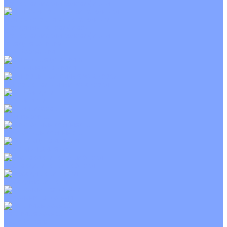
С электрическим калорифером
Приточно-вытяжные установки
С водяным калорифером
С электрическим калорифером
С рекуператором
Для бассейнов
Вытяжные установки
Бытовые приточные установки
Wi-Fi модули
Компрессоры
Монтажные комплекты
Пульты управления
Распределительные блоки
Фасадные решетки
Экраны-отражатели
Тепловые завесы
Без обогрева