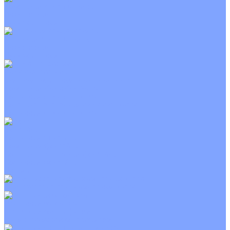
Канальные кондиционеры
Инверторные
Неинверторные
Колонные кондиционеры
Инверторные
Неинверторные
VRF и VRV системы
Внешние (наружные) VRF и VRV блоки
Канальные VRF и VRV блоки
Кассетные VRF и VRV блоки
Напольно потолочные VRF и VRV блоки
Настенные VRF и VRV блоки
Фанкойлы
Кассетные фанкойлы
Канальные фанкойлы
Напольно потолочные фанкойлы
Настенные фанкойлы
Чиллер
Компрессорно-конденсаторные блоки
Приточные установки
С водяным калорифером
С электрическим калорифером