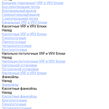
Внешние (наружные) VRF и VRV блоки
Без рекуперации тепла
Вертикальный выдув
Горизонтальный выдув
С рекуперацией тепла
Канальные VRF и VRV блоки
Кассетные VRF и VRV блоки
Назад
Кассетные VRF и VRV блоки
Однопоточные
Двухпоточные
Четырехпоточные
Кругопоточные
Напольно потолочные VRF и VRV блоки
Назад
Напольно потолочные VRF и VRV блоки
Напольной установки
Потолочной установки
Настенные VRF и VRV блоки
Фанкойлы
Назад
Фанкойлы
Кассетные фанкойлы
Назад
Кассетные фанкойлы
Кругопоточные
Однопоточные
Четырехпоточные