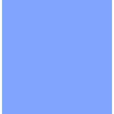
Цветные кондиционеры
Бежевый
Красный
Серебро
Черный
Кассетные кондиционеры
Инверторные
Неинверторные
Мобильные кондиционеры
Напольно-потолочные кондиционеры
Инверторные
Неинверторные
Канальные кондиционеры
Инверторные
Неинверторные
Колонные кондиционеры
Инверторные
Неинверторные
VRF и VRV системы
Внешние (наружные) VRF и VRV блоки
Без рекуперации тепла
Вертикальный выдув
Горизонтальный выдув
С рекуперацией тепла
Канальные VRF и VRV блоки
Кассетные VRF и VRV блоки
Однопоточные
Двухпоточные