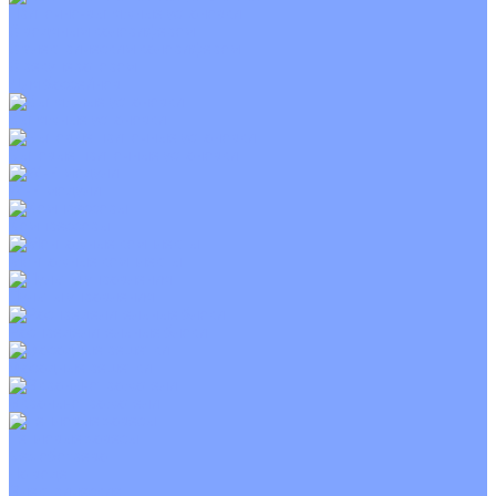
Приточно-вытяжные установки
С водяным калорифером
С электрическим калорифером
С рекуператором
Для бассейнов
Вытяжные установки
Бытовые приточные установки
Wi-Fi модули
Компрессоры
Монтажные комплекты
Пульты управления
Распределительные блоки
Фасадные решетки
Экраны-отражатели
Тепловые завесы
Без обогрева
На воде
Электрические