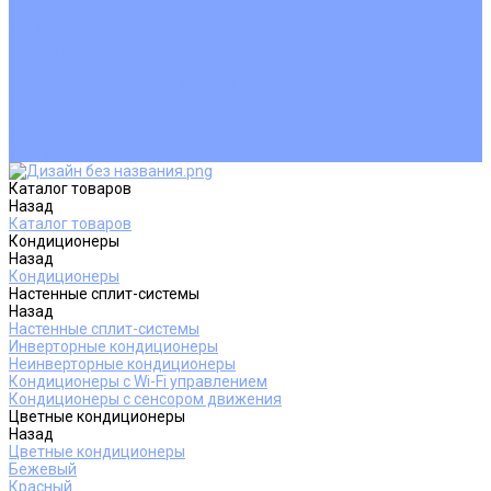
Покупателям
Действия при поломке
Обмен и возврат
Оферта
Пользовательское соглашение
Сервисные центры
Оплата
Доставка
Контакты
Каталог товаров
Назад
Каталог товаров
Кондиционеры
Назад
Кондиционеры
Настенные сплит-системы
Назад
Настенные сплит-системы
Инверторные кондиционеры
Неинверторные кондиционеры
Кондиционеры с Wi-Fi управлением
Кондиционеры с сенсором движения
Цветные кондиционеры
Назад
Цветные кондиционеры
Бежевый
Красный