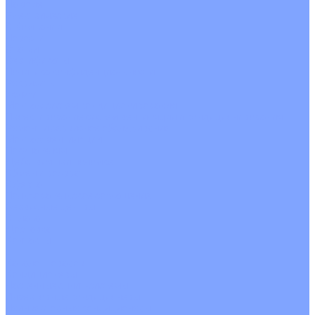
На воде
Электрические
О Компании
Новости
Статьи
Сертификаты
Политика конфиденциальности
Реквизиты
Услуги
Монтаж систем кондиционирования
Проектирование систем вентиляции и кондиционирования
Ремонт и сервисное обслуживание
Монтаж вентиляции
Покупателям
Действия при поломке
Обмен и возврат
Оферта
Пользовательское соглашение
Сервисные центры
Оплата
Доставка
Контакты
...
Каталог товаров
Кондиционеры
Настенные сплит-системы
Инверторные кондиционеры
Неинверторные кондиционеры