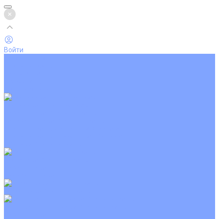
Войти
Каталог товаров
Кондиционеры
Вентиляция
Аксессуары
Обогреватели
Настенные сплит-системы
Инверторные кондиционеры
Неинверторные кондиционеры
Кондиционеры с Wi-Fi управлением
Кондиционеры с сенсором движения
Цветные кондиционеры
Кассетные кондиционеры
Инверторные
Неинверторные
Мобильные кондиционеры
Напольно-потолочные кондиционеры
Инверторные