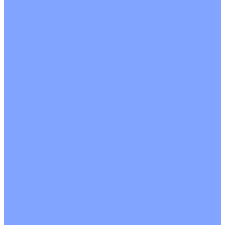
О Компании
Новости
Статьи
Сертификаты
Политика конфиденциальности
Реквизиты
Услуги
Монтаж систем кондиционирования
Проектирование систем вентиляции и кондиционирования
Ремонт и сервисное обслуживание
Монтаж вентиляции
Покупателям
Действия при поломке
Обмен и возврат
Оферта
Пользовательское соглашение
Сервисные центры
Оплата
Доставка
Контакты
...
Каталог товаров
Кондиционеры
Настенные сплит-системы
Инверторные кондиционеры
Неинверторные кондиционеры
Кондиционеры с Wi-Fi управлением
Кондиционеры с сенсором движения