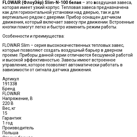
FLOWAIR (ФлоуЭйр)
Slim-
N-100 белая
– это
в
оздушная завеса,
которая имеет узкий корпус. Тепловая завеса предназначена
как для горизонтальной установки над дверью, так и для
вертикально рядом с дверями. Прибор оснащен датчиком
движения, который включает завесу при движении. Встроенные
кнопки помогут легко и быстро изменить режим работы.
Особенности и преимущества:
FLOWAIR Slim – серия высококачественных тепловых завес,
которые позволяют создать воздушный барьер в дверном
проеме. Приборы данной серии отличаются бесшумной работой
и высокой эффективностью. Завесы имеют встроенное
управление, которое позволяет автоматически работать в
зависимости от сигнала датчика движения.
Артикул
191338
Бренд
FLOWAIR
Напряжение, В
220 В
Вес, кг
15
Гарантия:
1 год
Производитель
Польша