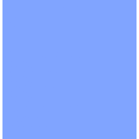
Кондиционеры с Wi-Fi управлением
Кондиционеры с сенсором движения
Цветные кондиционеры
Бежевый
Красный
Серебро
Черный
Кассетные кондиционеры
Инверторные
Неинверторные
Мобильные кондиционеры
Напольно-потолочные кондиционеры
Инверторные
Неинверторные
Канальные кондиционеры
Инверторные
Неинверторные
Колонные кондиционеры
Инверторные
Неинверторные
VRF и VRV системы
Внешние (наружные) VRF и VRV блоки
Без рекуперации тепла
Вертикальный выдув
Горизонтальный выдув
С рекуперацией тепла
Канальные VRF и VRV блоки
Кассетные VRF и VRV блоки