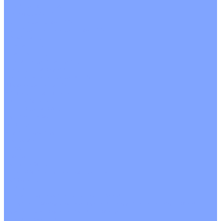
С рекуператором
Для бассейнов
Вытяжные установки
Бытовые приточные установки
Аксессуары
Wi-Fi модули
Компрессоры
Монтажные комплекты
Пульты управления
Распределительные блоки
Фасадные решетки
Экраны-отражатели
Обогреватели
Тепловые завесы
Без обогрева
На воде
Электрические
О Компании
Новости
Статьи
Сертификаты
Политика конфиденциальности
Реквизиты
Услуги
Монтаж систем кондиционирования
Проектирование систем вентиляции и кондиционирования
Ремонт и сервисное обслуживание
Монтаж вентиляции