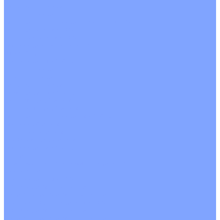
Четырехпоточные
Кругопоточные
Напольно потолочные VRF и VRV блоки
Напольной установки
Потолочной установки
Настенные VRF и VRV блоки
Фанкойлы
Кассетные фанкойлы
Кругопоточные
Однопоточные
Четырехпоточные
Канальные фанкойлы
Вертикальный монтаж
Горизонтальный монтаж
Напольно потолочные фанкойлы
Настенный монтаж
Потолочной монтаж
Универсальный монтаж
Настенные фанкойлы
Чиллер
Компрессорно-конденсаторные блоки
Вентиляция
Приточные установки
С водяным калорифером
С электрическим калорифером
Приточно-вытяжные установки
С водяным калорифером
С электрическим калорифером