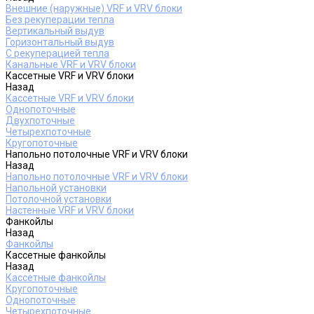
Внешние (наружные) VRF и VRV блоки
Без рекуперации тепла
Вертикальный выдув
Горизонтальный выдув
С рекуперацией тепла
Канальные VRF и VRV блоки
Кассетные VRF и VRV блоки
Назад
Кассетные VRF и VRV блоки
Однопоточные
Двухпоточные
Четырехпоточные
Кругопоточные
Напольно потолочные VRF и VRV блоки
Назад
Напольно потолочные VRF и VRV блоки
Напольной установки
Потолочной установки
Настенные VRF и VRV блоки
Фанкойлы
Назад
Фанкойлы
Кассетные фанкойлы
Назад
Кассетные фанкойлы
Кругопоточные
Однопоточные
Четырехпоточные