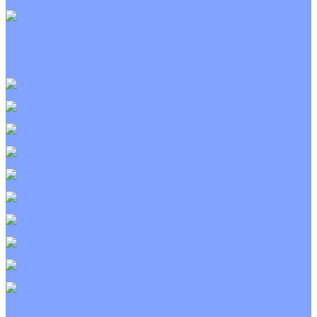
С электрическим калорифером
Приточно-вытяжные установки
С водяным калорифером
С электрическим калорифером
С рекуператором
Для бассейнов
Вытяжные установки
Бытовые приточные установки
Wi-Fi модули
Компрессоры
Монтажные комплекты
Пульты управления
Распределительные блоки
Фасадные решетки
Экраны-отражатели
Тепловые завесы
Без обогрева