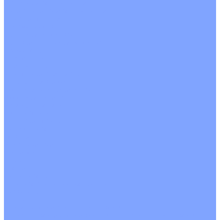
С водяным калорифером
С электрическим калорифером
С рекуператором
Для бассейнов
Вытяжные установки
Бытовые приточные установки
Аксессуары
Wi-Fi модули
Компрессоры
Монтажные комплекты
Пульты управления
Распределительные блоки
Фасадные решетки
Экраны-отражатели
Обогреватели
Тепловые завесы
Без обогрева
На воде
Электрические
О Компании
Новости
Статьи
Сертификаты
Политика конфиденциальности
Реквизиты
Услуги
Монтаж систем кондиционирования
Проектирование систем вентиляции и кондиционирования