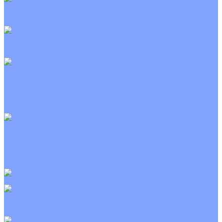
Канальные кондиционеры
Инверторные
Неинверторные
Колонные кондиционеры
Инверторные
Неинверторные
VRF и VRV системы
Внешние (наружные) VRF и VRV блоки
Канальные VRF и VRV блоки
Кассетные VRF и VRV блоки
Напольно потолочные VRF и VRV блоки
Настенные VRF и VRV блоки
Фанкойлы
Кассетные фанкойлы
Канальные фанкойлы
Напольно потолочные фанкойлы
Настенные фанкойлы
Чиллер
Компрессорно-конденсаторные блоки
Приточные установки
С водяным калорифером
С электрическим калорифером