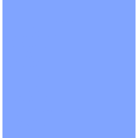
Однопоточные
Двухпоточные
Четырехпоточные
Кругопоточные
Напольно потолочные VRF и VRV блоки
Напольной установки
Потолочной установки
Настенные VRF и VRV блоки
Фанкойлы
Кассетные фанкойлы
Кругопоточные
Однопоточные
Четырехпоточные
Канальные фанкойлы
Вертикальный монтаж
Горизонтальный монтаж
Напольно потолочные фанкойлы
Настенный монтаж
Потолочной монтаж
Универсальный монтаж
Настенные фанкойлы
Чиллер
Компрессорно-конденсаторные блоки
Вентиляция
Приточные установки
С водяным калорифером
С электрическим калорифером
Приточно-вытяжные установки