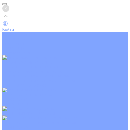
Войти
Каталог товаров
Кондиционеры
Вентиляция
Аксессуары
Обогреватели
Настенные сплит-системы
Инверторные кондиционеры
Неинверторные кондиционеры
Кондиционеры с Wi-Fi управлением
Кондиционеры с сенсором движения
Цветные кондиционеры
Кассетные кондиционеры
Инверторные
Неинверторные
Мобильные кондиционеры
Напольно-потолочные кондиционеры
Инверторные