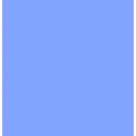
На воде
Электрические
О Компании
Новости
Статьи
Сертификаты
Политика конфиденциальности
Реквизиты
Услуги
Монтаж систем кондиционирования
Проектирование систем вентиляции и кондиционирования
Ремонт и сервисное обслуживание
Монтаж вентиляции
Покупателям
Действия при поломке
Обмен и возврат
Оферта
Пользовательское соглашение
Сервисные центры
Оплата
Доставка
Контакты
...
Каталог товаров
Кондиционеры
Настенные сплит-системы
Инверторные кондиционеры
Неинверторные кондиционеры