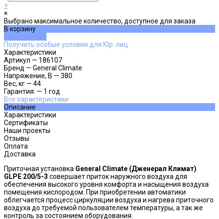
+
×
Выбрано максимальное количество, доступное для заказа
В корзину
ДОБАВЛЕНО
Получить особые условия для Юр. лиц
Характеристики
Артикул
—
186107
Бренд
—
General Climate
Напряжение, В
—
380
Вес, кг
—
44
Гарантия:
—
1 год
Все характеристики
Описание
Характеристики
Сертификаты
Наши проекты
Отзывы
Оплата
Доставка
Приточная установка
General Climate (Дженерал Климат)
GLPE 200/5-3
совершает приток наружного воздуха для
обеспечения высокого уровня комфорта и насыщения воздуха
помещения кислородом. При приобретении автоматики
облегчается процесс циркуляции воздуха и нагрева приточного
воздуха до требуемой пользователем температуры, а так же
контроль за состоянием оборудования.