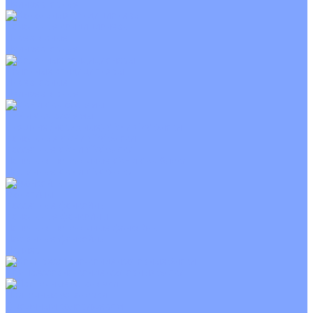
Неинверторные
Канальные кондиционеры
Инверторные
Неинверторные
Колонные кондиционеры
Инверторные
Неинверторные
VRF и VRV системы
Внешние (наружные) VRF и VRV блоки
Канальные VRF и VRV блоки
Кассетные VRF и VRV блоки
Напольно потолочные VRF и VRV блоки
Настенные VRF и VRV блоки
Фанкойлы
Кассетные фанкойлы
Канальные фанкойлы
Напольно потолочные фанкойлы
Настенные фанкойлы
Чиллер
Компрессорно-конденсаторные блоки
Приточные установки
С водяным калорифером