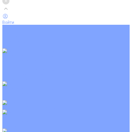
Войти
Каталог товаров
Кондиционеры
Вентиляция
Аксессуары
Обогреватели
Настенные сплит-системы
Инверторные кондиционеры
Неинверторные кондиционеры
Кондиционеры с Wi-Fi управлением
Кондиционеры с сенсором движения
Цветные кондиционеры
Кассетные кондиционеры
Инверторные
Неинверторные
Мобильные кондиционеры
Напольно-потолочные кондиционеры
Инверторные
Неинверторные