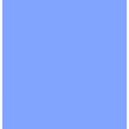
О Компании
Новости
Статьи
Сертификаты
Политика конфиденциальности
Реквизиты
Услуги
Монтаж систем кондиционирования
Проектирование систем вентиляции и кондиционирования
Ремонт и сервисное обслуживание
Монтаж вентиляции
Покупателям
Действия при поломке
Обмен и возврат
Оферта
Пользовательское соглашение
Сервисные центры
Оплата
Доставка
Контакты
...
Каталог товаров
Кондиционеры
Настенные сплит-системы
Инверторные кондиционеры
Неинверторные кондиционеры
Кондиционеры с Wi-Fi управлением
Кондиционеры с сенсором движения