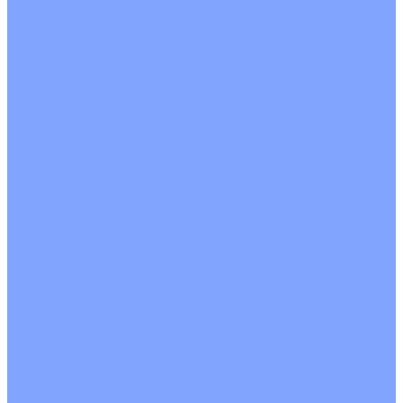
Цветные кондиционеры
Бежевый
Красный
Серебро
Черный
Кассетные кондиционеры
Инверторные
Неинверторные
Мобильные кондиционеры
Напольно-потолочные кондиционеры
Инверторные
Неинверторные
Канальные кондиционеры
Инверторные
Неинверторные
Колонные кондиционеры
Инверторные
Неинверторные
VRF и VRV системы
Внешние (наружные) VRF и VRV блоки
Без рекуперации тепла
Вертикальный выдув
Горизонтальный выдув
С рекуперацией тепла
Канальные VRF и VRV блоки
Кассетные VRF и VRV блоки
Однопоточные
Двухпоточные