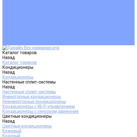
Покупателям
Действия при поломке
Обмен и возврат
Оферта
Пользовательское соглашение
Сервисные центры
Оплата
Доставка
Контакты
Каталог товаров
Назад
Каталог товаров
Кондиционеры
Назад
Кондиционеры
Настенные сплит-системы
Назад
Настенные сплит-системы
Инверторные кондиционеры
Неинверторные кондиционеры
Кондиционеры с Wi-Fi управлением
Кондиционеры с сенсором движения
Цветные кондиционеры
Назад
Цветные кондиционеры
Бежевый
Красный