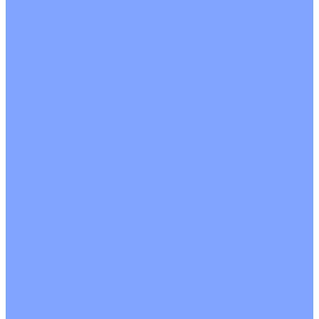
О Компании
Новости
Статьи
Сертификаты
Политика конфиденциальности
Реквизиты
Услуги
Монтаж систем кондиционирования
Проектирование систем вентиляции и кондиционирования
Ремонт и сервисное обслуживание
Монтаж вентиляции
Покупателям
Действия при поломке
Обмен и возврат
Оферта
Пользовательское соглашение
Сервисные центры
Оплата
Доставка
Контакты
...
Каталог товаров
Кондиционеры
Настенные сплит-системы
Инверторные кондиционеры
Неинверторные кондиционеры
Кондиционеры с Wi-Fi управлением
Кондиционеры с сенсором движения