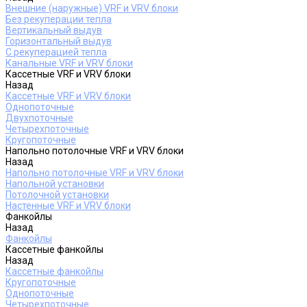
Внешние (наружные) VRF и VRV блоки
Без рекуперации тепла
Вертикальный выдув
Горизонтальный выдув
С рекуперацией тепла
Канальные VRF и VRV блоки
Кассетные VRF и VRV блоки
Назад
Кассетные VRF и VRV блоки
Однопоточные
Двухпоточные
Четырехпоточные
Кругопоточные
Напольно потолочные VRF и VRV блоки
Назад
Напольно потолочные VRF и VRV блоки
Напольной установки
Потолочной установки
Настенные VRF и VRV блоки
Фанкойлы
Назад
Фанкойлы
Кассетные фанкойлы
Назад
Кассетные фанкойлы
Кругопоточные
Однопоточные
Четырехпоточные