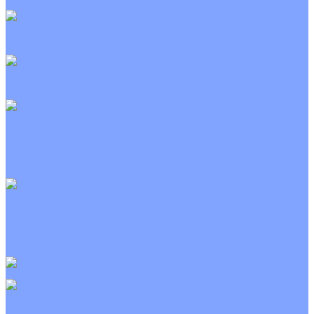
Неинверторные
Канальные кондиционеры
Инверторные
Неинверторные
Колонные кондиционеры
Инверторные
Неинверторные
VRF и VRV системы
Внешние (наружные) VRF и VRV блоки
Канальные VRF и VRV блоки
Кассетные VRF и VRV блоки
Напольно потолочные VRF и VRV блоки
Настенные VRF и VRV блоки
Фанкойлы
Кассетные фанкойлы
Канальные фанкойлы
Напольно потолочные фанкойлы
Настенные фанкойлы
Чиллер
Компрессорно-конденсаторные блоки
Приточные установки
С водяным калорифером