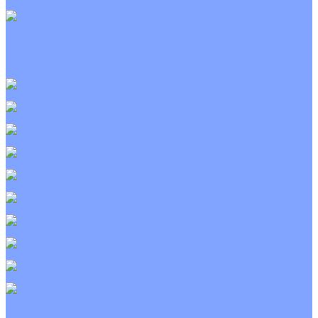
С электрическим калорифером
Приточно-вытяжные установки
С водяным калорифером
С электрическим калорифером
С рекуператором
Для бассейнов
Вытяжные установки
Бытовые приточные установки
Wi-Fi модули
Компрессоры
Монтажные комплекты
Пульты управления
Распределительные блоки
Фасадные решетки
Экраны-отражатели
Тепловые завесы
Без обогрева