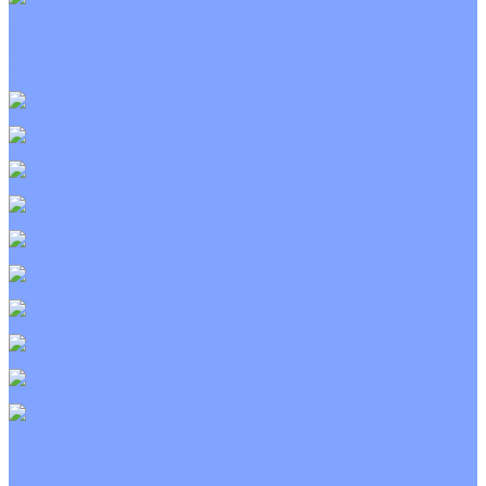
Приточно-вытяжные установки
С водяным калорифером
С электрическим калорифером
С рекуператором
Для бассейнов
Вытяжные установки
Бытовые приточные установки
Wi-Fi модули
Компрессоры
Монтажные комплекты
Пульты управления
Распределительные блоки
Фасадные решетки
Экраны-отражатели
Тепловые завесы
Без обогрева
На воде
Электрические