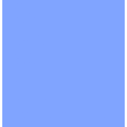
С рекуператором
Для бассейнов
Вытяжные установки
Бытовые приточные установки
Аксессуары
Wi-Fi модули
Компрессоры
Монтажные комплекты
Пульты управления
Распределительные блоки
Фасадные решетки
Экраны-отражатели
Обогреватели
Тепловые завесы
Без обогрева
На воде
Электрические
О Компании
Новости
Статьи
Сертификаты
Политика конфиденциальности
Реквизиты
Услуги
Монтаж систем кондиционирования
Проектирование систем вентиляции и кондиционирования
Ремонт и сервисное обслуживание
Монтаж вентиляции