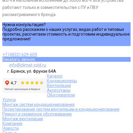
м3/ч и напольном исполнении до 30000 м3/ч. Все устройства
работают только в совместительстве с ПУ и ПВУ
рассматриваемого бренда.
Нужна консультация?
Подробно расскажем о наших услугах, видах работ и типовых
проектах, рассчитаем стоимость и подготовим индивидуальное
предложение!
Задать вопрос
+7 (4832) 629-609
Заказать звонок
info@climat-cold.ru
г. Брянск, ул. Фрунзе 64А
Каталог
Кондиционеры
Вентиляция
Аксессуары
Обогреватели
Услуги
Монтаж систем кондиционирования
Проектирование систем вентиляции и кондиционирования
Ремонт и сервисное обслуживание
Монтаж вентиляции
Компания
Новости
Статьи