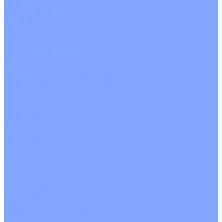
На воде
Электрические
О Компании
Новости
Статьи
Сертификаты
Политика конфиденциальности
Реквизиты
Услуги
Монтаж систем кондиционирования
Проектирование систем вентиляции и кондиционирования
Ремонт и сервисное обслуживание
Монтаж вентиляции
Покупателям
Действия при поломке
Обмен и возврат
Оферта
Пользовательское соглашение
Сервисные центры
Оплата
Доставка
Контакты
...
Каталог товаров
Кондиционеры
Настенные сплит-системы
Инверторные кондиционеры
Неинверторные кондиционеры