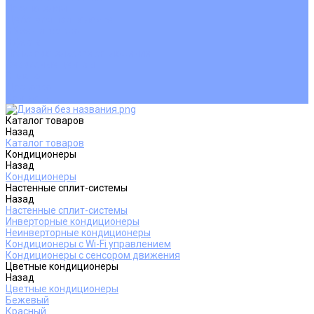
Покупателям
Действия при поломке
Обмен и возврат
Оферта
Пользовательское соглашение
Сервисные центры
Оплата
Доставка
Контакты
Каталог товаров
Назад
Каталог товаров
Кондиционеры
Назад
Кондиционеры
Настенные сплит-системы
Назад
Настенные сплит-системы
Инверторные кондиционеры
Неинверторные кондиционеры
Кондиционеры с Wi-Fi управлением
Кондиционеры с сенсором движения
Цветные кондиционеры
Назад
Цветные кондиционеры
Бежевый
Красный