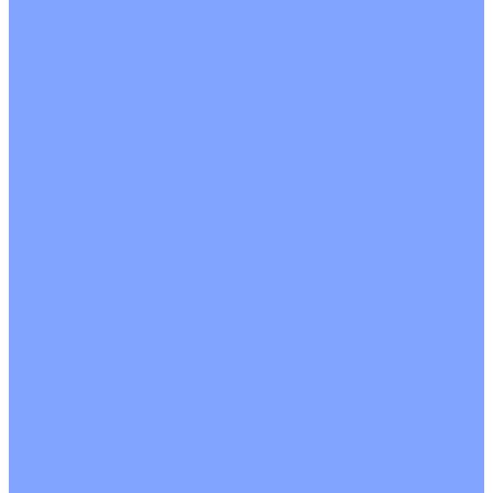
Кондиционеры с Wi-Fi управлением
Кондиционеры с сенсором движения
Цветные кондиционеры
Бежевый
Красный
Серебро
Черный
Кассетные кондиционеры
Инверторные
Неинверторные
Мобильные кондиционеры
Напольно-потолочные кондиционеры
Инверторные
Неинверторные
Канальные кондиционеры
Инверторные
Неинверторные
Колонные кондиционеры
Инверторные
Неинверторные
VRF и VRV системы
Внешние (наружные) VRF и VRV блоки
Без рекуперации тепла
Вертикальный выдув
Горизонтальный выдув
С рекуперацией тепла
Канальные VRF и VRV блоки
Кассетные VRF и VRV блоки