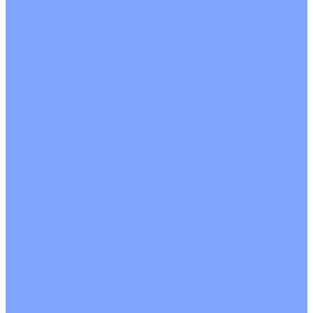
Цветные кондиционеры
Бежевый
Красный
Серебро
Черный
Кассетные кондиционеры
Инверторные
Неинверторные
Мобильные кондиционеры
Напольно-потолочные кондиционеры
Инверторные
Неинверторные
Канальные кондиционеры
Инверторные
Неинверторные
Колонные кондиционеры
Инверторные
Неинверторные
VRF и VRV системы
Внешние (наружные) VRF и VRV блоки
Без рекуперации тепла
Вертикальный выдув
Горизонтальный выдув
С рекуперацией тепла
Канальные VRF и VRV блоки
Кассетные VRF и VRV блоки
Однопоточные
Двухпоточные