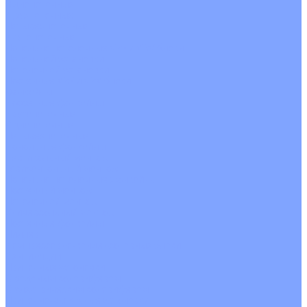
Однопоточные
Двухпоточные
Четырехпоточные
Кругопоточные
Напольно потолочные VRF и VRV блоки
Напольной установки
Потолочной установки
Настенные VRF и VRV блоки
Фанкойлы
Кассетные фанкойлы
Кругопоточные
Однопоточные
Четырехпоточные
Канальные фанкойлы
Вертикальный монтаж
Горизонтальный монтаж
Напольно потолочные фанкойлы
Настенный монтаж
Потолочной монтаж
Универсальный монтаж
Настенные фанкойлы
Чиллер
Компрессорно-конденсаторные блоки
Вентиляция
Приточные установки
С водяным калорифером
С электрическим калорифером
Приточно-вытяжные установки