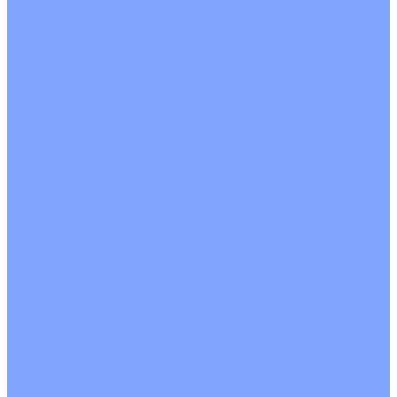
С водяным калорифером
С электрическим калорифером
С рекуператором
Для бассейнов
Вытяжные установки
Бытовые приточные установки
Аксессуары
Wi-Fi модули
Компрессоры
Монтажные комплекты
Пульты управления
Распределительные блоки
Фасадные решетки
Экраны-отражатели
Обогреватели
Тепловые завесы
Без обогрева
На воде
Электрические
О Компании
Новости
Статьи
Сертификаты
Политика конфиденциальности
Реквизиты
Услуги
Монтаж систем кондиционирования
Проектирование систем вентиляции и кондиционирования