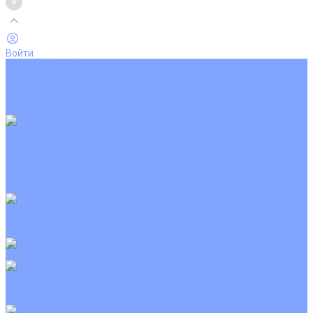
Войти
Каталог товаров
Кондиционеры
Вентиляция
Аксессуары
Обогреватели
Настенные сплит-системы
Инверторные кондиционеры
Неинверторные кондиционеры
Кондиционеры с Wi-Fi управлением
Кондиционеры с сенсором движения
Цветные кондиционеры
Кассетные кондиционеры
Инверторные
Неинверторные
Мобильные кондиционеры
Напольно-потолочные кондиционеры
Инверторные
Неинверторные