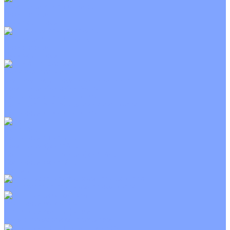
Канальные кондиционеры
Инверторные
Неинверторные
Колонные кондиционеры
Инверторные
Неинверторные
VRF и VRV системы
Внешние (наружные) VRF и VRV блоки
Канальные VRF и VRV блоки
Кассетные VRF и VRV блоки
Напольно потолочные VRF и VRV блоки
Настенные VRF и VRV блоки
Фанкойлы
Кассетные фанкойлы
Канальные фанкойлы
Напольно потолочные фанкойлы
Настенные фанкойлы
Чиллер
Компрессорно-конденсаторные блоки
Приточные установки
С водяным калорифером
С электрическим калорифером