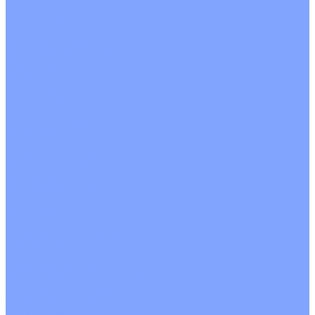
Четырехпоточные
Кругопоточные
Напольно потолочные VRF и VRV блоки
Напольной установки
Потолочной установки
Настенные VRF и VRV блоки
Фанкойлы
Кассетные фанкойлы
Кругопоточные
Однопоточные
Четырехпоточные
Канальные фанкойлы
Вертикальный монтаж
Горизонтальный монтаж
Напольно потолочные фанкойлы
Настенный монтаж
Потолочной монтаж
Универсальный монтаж
Настенные фанкойлы
Чиллер
Компрессорно-конденсаторные блоки
Вентиляция
Приточные установки
С водяным калорифером
С электрическим калорифером
Приточно-вытяжные установки
С водяным калорифером
С электрическим калорифером