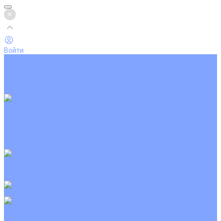
Войти
Каталог товаров
Кондиционеры
Вентиляция
Аксессуары
Обогреватели
Настенные сплит-системы
Инверторные кондиционеры
Неинверторные кондиционеры
Кондиционеры с Wi-Fi управлением
Кондиционеры с сенсором движения
Цветные кондиционеры
Кассетные кондиционеры
Инверторные
Неинверторные
Мобильные кондиционеры
Напольно-потолочные кондиционеры
Инверторные